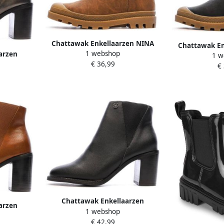
Chattawak Enkellaarzen NINA
Chattawak En
1 webshop
arzen
1 w
€ 36,99
€
Chattawak Enkellaarzen
arzen
1 webshop
MORENO
€ 42,99