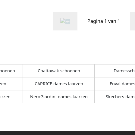
Pagina 1 van 1
choenen
Chattawak schoenen
Damessch
zen
CAPRICE dames laarzen
Enval dames
arzen
NeroGiardini dames laarzen
Skechers dame