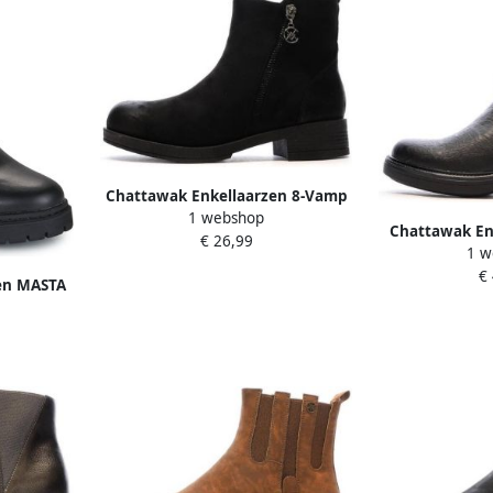
Chattawak Enkellaarzen 8-Vamp
1 webshop
Chattawak En
€ 26,99
1 w
€
en MASTA