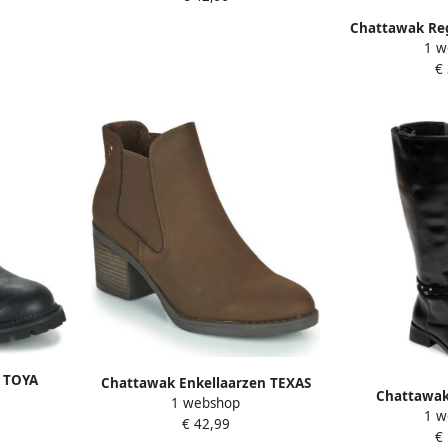
Chattawak Re
1 w
€
 TOYA
Chattawak Enkellaarzen TEXAS
Chattawak
1 webshop
1 w
AL
€ 42,99
€