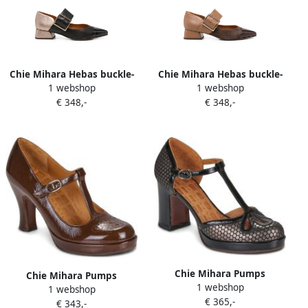
Chie Mihara Hebas buckle-
Chie Mihara Hebas buckle-
1 webshop
1 webshop
fastening pointed-toe
strap pointed-toe pumps
€ 348,-
€ 348,-
pumps Zwart
Bruin
Chie Mihara Pumps
Chie Mihara Pumps
1 webshop
DAMELIA
1 webshop
KOKESHI
€ 365,-
€ 343,-