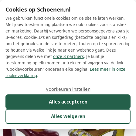
Schoenen.nl
Cookies op Schoenen.nl
We gebruiken functionele cookies om de site te laten werken.
Met jouw toestemming plaatsen we ook cookies voor statistiek
en marketing. Daarbij verwerken we persoonsgegevens zoals je
IP-adres, cookie-ID's en surfgedrag (bezochte pagina's en kliks)
om het gebruik van de site te meten, fouten op te sporen en bij
Wis filters
Alle filters
te houden via welke link je naar een webshop gaat. Deze
gegevens delen we met
onze 3 partners
. Je kunt je
Chie Mihara dames pumps
toestemming op elk moment intrekken of wijzigen via de link
"Cookievoorkeuren" onderaan elke pagina.
Lees meer in onze
Meer lezen
cookieverklaring
.
Maat
Merk
1
Kleur
Prijs
Materiaal
Voorkeuren instellen
143 resultaten:
Alles accepteren
Alles weigeren