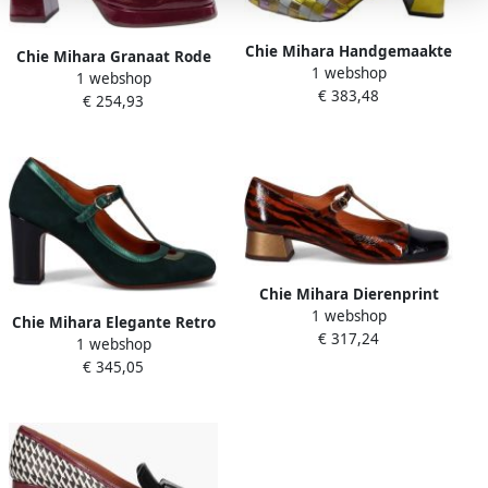
Chie Mihara Handgemaakte
Chie Mihara Granaat Rode
1 webshop
Leren Gevlochten Sandaal
1 webshop
Suède Hakken Red Dames
€ 383,48
Multicolor Dames
€ 254,93
Chie Mihara Dierenprint
1 webshop
Leren Hakken Bruin Dames
Chie Mihara Elegante Retro
€ 317,24
1 webshop
Groene Hakken Groen
€ 345,05
Dames