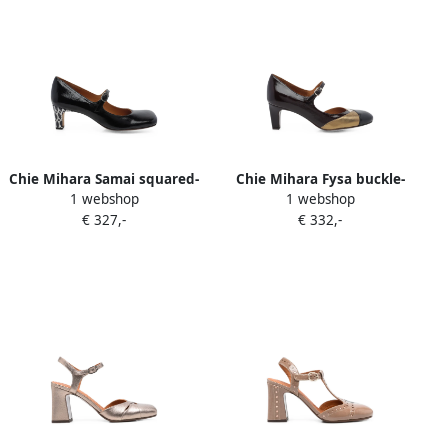
Chie Mihara Samai squared-
Chie Mihara Fysa buckle-
1 webshop
1 webshop
toe pumps Zwart
fastening pumps Zwart
€ 327,-
€ 332,-