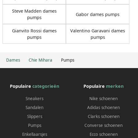
Steve Madden dames
Gabor dames pumps
pumps
Gianvito Rossi dames
Valentino Garavani dames
pumps
pumps
Dames
Chie Mihara
Pumps
Populaire
categorieën
Populaire
merken
Sneakers
Nike schoenen
Sandalen
Adidas schoenen
Slippers
Clarks schoenen
Pumps
Converse schoenen
Enkellaarsjes
Ecco schoenen