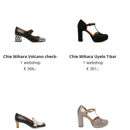
Chie Mihara Volcano check-
Chie Mihara Uyelo T-bar
1 webshop
1 webshop
pattern double-strap
platform pumps Zwart
€ 306,-
€ 361,-
pumps Zwart