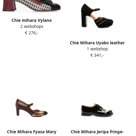
Chie mihara Vylano
2 webshops
Multicolor
€ 276,-
Chie Mihara Uyako leather
1 webshop
pumps Zwart
€ 341,-
Chie Mihara Fyasa Mary
Chie Mihara Jeripa fringe-