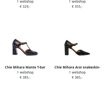
1 webshop
1 webshop
Jane round-toe pumps Bruin
detail leather shoes Zwart
€ 329,-
€ 355,-
Chie Mihara Mante T-bar
Chie Mihara Arai snakeskin-
1 webshop
1 webshop
heeled pumps Blauw
effect point-toe heeled
€ 385,-
€ 385,-
pumps Zwart