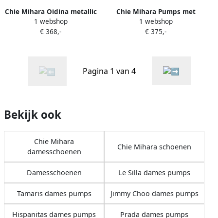
Chie Mihara Oidina metallic
Chie Mihara Pumps met
1 webshop
1 webshop
pumps met gekruiste
brogue-detail en T-bandje
€ 368,-
€ 375,-
bandjes Goud
Beige
Pagina 1 van 4
Bekijk ook
Chie Mihara
Chie Mihara schoenen
damesschoenen
Damesschoenen
Le Silla dames pumps
Tamaris dames pumps
Jimmy Choo dames pumps
Hispanitas dames pumps
Prada dames pumps