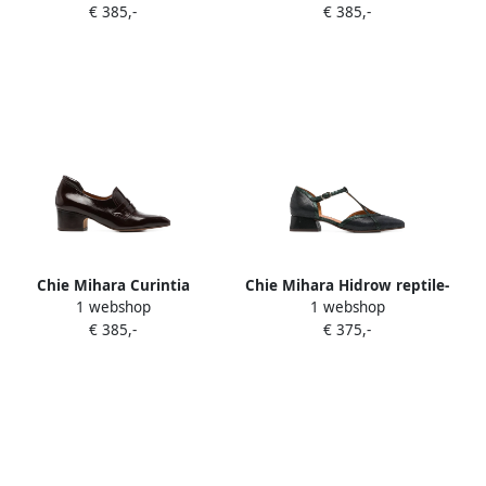
€ 385,-
€ 385,-
Blauw
Bruin
Chie Mihara Curintia
Chie Mihara Hidrow reptile-
1 webshop
1 webshop
patent-finish block-heel
effect T-bar heeled pumps
€ 385,-
€ 375,-
heeled pumps Rood
Blauw