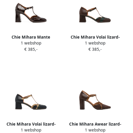
Chie Mihara Mante
Chie Mihara Volai lizard-
1 webshop
1 webshop
perforated T-bar heeled
effect T-bar heeled pumps
€ 385,-
€ 385,-
pumps Rood
Bruin
Chie Mihara Volai lizard-
Chie Mihara Awear lizard-
1 webshop
1 webshop
effect T-bar heeled pumps
effect T-bar heeled pumps