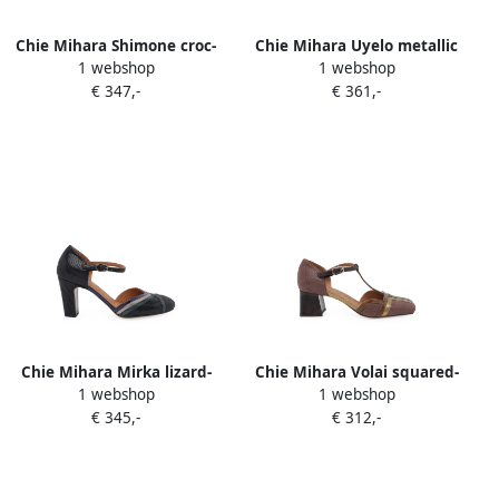
Chie Mihara Shimone croc-
Chie Mihara Uyelo metallic
1 webshop
1 webshop
effect pumps Zwart
pumps
€ 347,-
€ 361,-
Chie Mihara Mirka lizard-
Chie Mihara Volai squared-
1 webshop
1 webshop
effect pumps Zwart
toe pumps Bruin
€ 345,-
€ 312,-