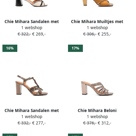
Chie Mihara Sandalen met
Chie Mihara Muiltjes met
1 webshop
1 webshop
T-bandje Beige
gekruiste bandjes Beige
€ 322,-
€ 269,-
€ 306,-
€ 255,-
16%
17%
Chie Mihara Sandalen met
Chie Mihara Beloni
1 webshop
1 webshop
pythonprint Beige
geweven muiltjes Beige
€ 332,-
€ 277,-
€ 376,-
€ 312,-