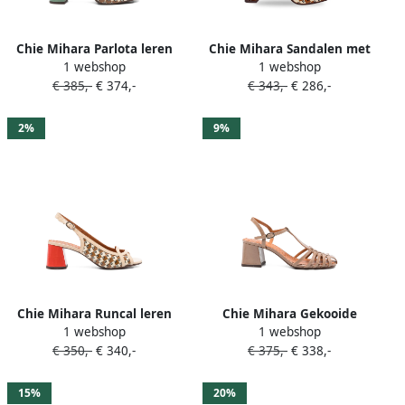
Chie Mihara Parlota leren
Chie Mihara Sandalen met
1 webshop
1 webshop
pumps met bloemen Beige
gekruiste bandjes en
€ 385,-
€ 374,-
€ 343,-
€ 286,-
patroon Beige
2%
9%
Chie Mihara Runcal leren
Chie Mihara Gekooide
1 webshop
1 webshop
sandalen met bandje Beige
sandalen met T-bandje
€ 350,-
€ 340,-
€ 375,-
€ 338,-
Beige
15%
20%