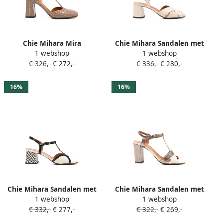
Chie Mihara Mira
Chie Mihara Sandalen met
1 webshop
1 webshop
geperforeerde pumps met
geweven bandje Beige
€ 326,-
€ 272,-
€ 336,-
€ 280,-
T-band Beige
16%
16%
Chie Mihara Sandalen met
Chie Mihara Sandalen met
1 webshop
1 webshop
T-bandje en patroon Beige
T-bandje Beige
€ 332,-
€ 277,-
€ 322,-
€ 269,-