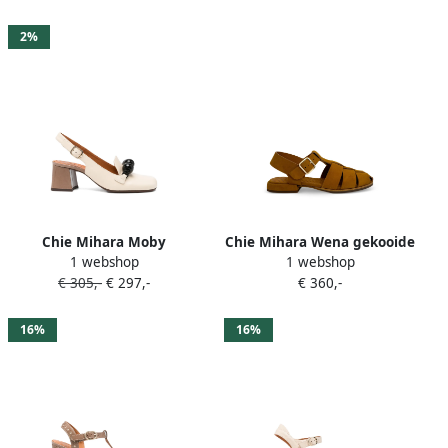
Beige
2%
Chie Mihara Moby
Chie Mihara Wena gekooide
1 webshop
1 webshop
slingback pumps verfraaid
sandalen Beige
€ 305,-
€ 297,-
€ 360,-
met kralen Beige
16%
16%