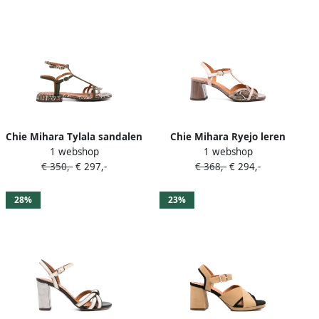
Chie Mihara Tylala sandalen
Chie Mihara Ryejo leren
1 webshop
1 webshop
met bandjes en T-bar Beige
sandalen met slangenprint
€ 350,-
€ 297,-
€ 368,-
€ 294,-
Beige
28%
23%