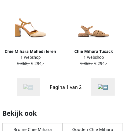
Chie Mihara Mahedi leren
Chie Mihara Tusack
1 webshop
1 webshop
pumps Beige
geknoopte sandalen Beige
€ 368,-
€ 294,-
€ 368,-
€ 294,-
Pagina 1 van 2
Bekijk ook
Bruine Chie Mihara
Gouden Chie Mihara