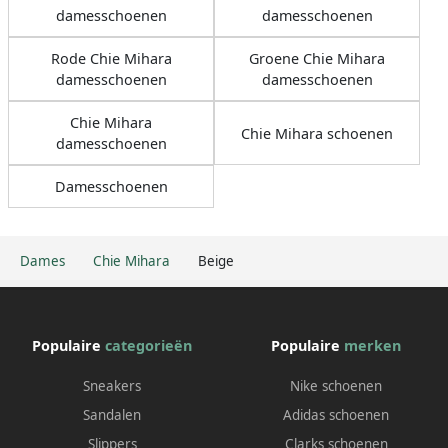
damesschoenen
damesschoenen
Rode Chie Mihara
Groene Chie Mihara
damesschoenen
damesschoenen
Chie Mihara
Chie Mihara schoenen
damesschoenen
Damesschoenen
Dames
Chie Mihara
Beige
Populaire
categorieën
Populaire
merken
Sneakers
Nike schoenen
Sandalen
Adidas schoenen
Slippers
Clarks schoenen