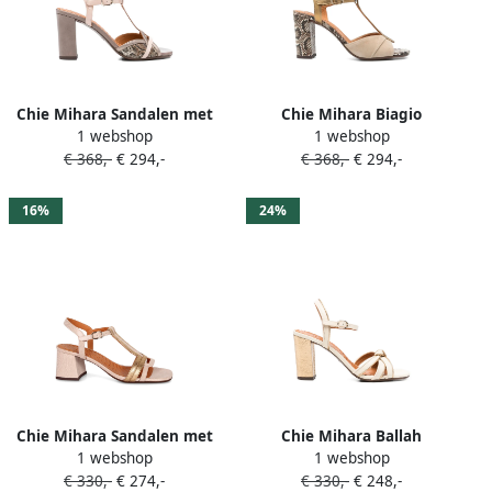
Chie Mihara Sandalen met
Chie Mihara Biagio
1 webshop
1 webshop
slangen-effect hak en T-
sandalen met hak Beige
€ 368,-
€ 294,-
€ 368,-
€ 294,-
bandje Beige
16%
24%
Chie Mihara Sandalen met
Chie Mihara Ballah
1 webshop
1 webshop
metallic afwerking en
geknoopte leren sandalen
€ 330,-
€ 274,-
€ 330,-
€ 248,-
hagedissenhuid-effect
Beige