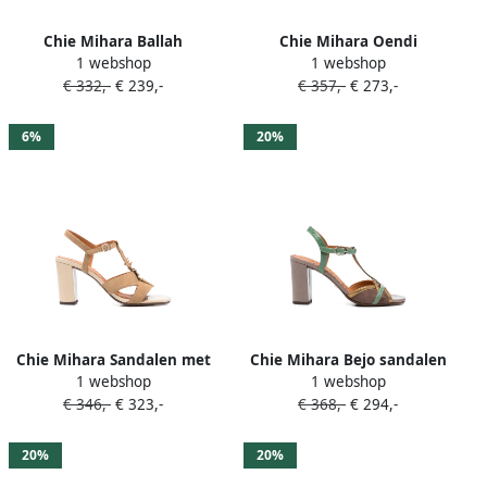
Chie Mihara Ballah
Chie Mihara Oendi
1 webshop
1 webshop
geknoopte sandalen Beige
sandalen met gekruiste
€ 332,-
€ 239,-
€ 357,-
€ 273,-
bandjes Beige
6%
20%
Chie Mihara Sandalen met
Chie Mihara Bejo sandalen
1 webshop
1 webshop
franje bandje Beige
met hak Beige
€ 346,-
€ 323,-
€ 368,-
€ 294,-
20%
20%