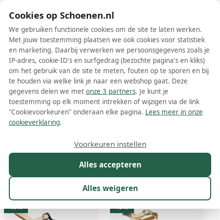
Schoenen.nl
Cookies op Schoenen.nl
We gebruiken functionele cookies om de site te laten werken.
Met jouw toestemming plaatsen we ook cookies voor statistiek
en marketing. Daarbij verwerken we persoonsgegevens zoals je
IP-adres, cookie-ID's en surfgedrag (bezochte pagina's en kliks)
om het gebruik van de site te meten, fouten op te sporen en bij
Wis filters
Alle filters
te houden via welke link je naar een webshop gaat. Deze
gegevens delen we met
onze 3 partners
. Je kunt je
Beige Chie Mihara damesschoenen
toestemming op elk moment intrekken of wijzigen via de link
"Cookievoorkeuren" onderaan elke pagina.
Lees meer in onze
Meer lezen
cookieverklaring
.
Ballerinas
Boots
Laarzen
Muiltjes
Plateauzolen
Pum
Voorkeuren instellen
Alles accepteren
Maat
Merk
1
Kleur
1
Prijs
Materiaal
Alles weigeren
58 resultaten:
19%
49%