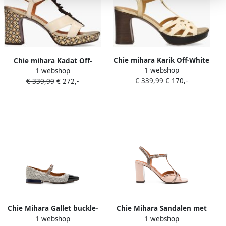
Chie mihara Karik Off-White
Chie mihara Kadat Off-
1 webshop
Goud
1 webshop
White Multi
€ 339,99
€ 170,-
€ 339,99
€ 272,-
Chie Mihara Gallet buckle-
Chie Mihara Sandalen met
1 webshop
1 webshop
fastening cap-toe ballet
T-bandje Beige