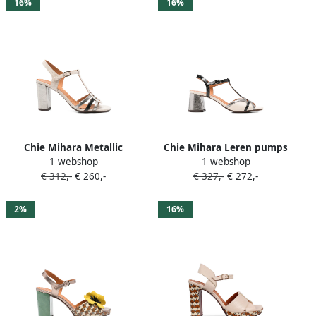
16%
16%
Chie Mihara Metallic
Chie Mihara Leren pumps
1 webshop
1 webshop
sandalen met T-band Beige
Beige
€ 312,-
€ 260,-
€ 327,-
€ 272,-
2%
16%