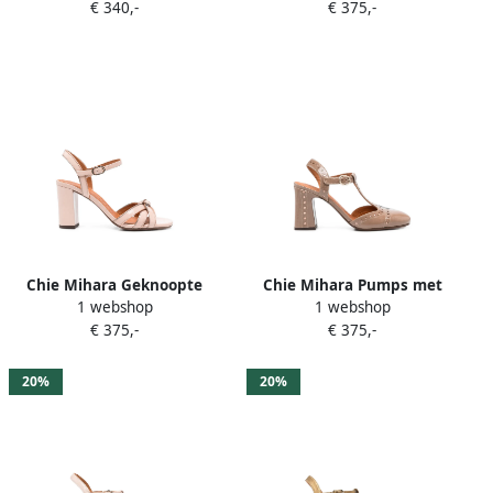
€ 340,-
€ 375,-
flats Beige
Chie Mihara Geknoopte
Chie Mihara Pumps met
1 webshop
1 webshop
lakleren sandalen Beige
brogue-detail en T-bandje
€ 375,-
€ 375,-
Beige
20%
20%