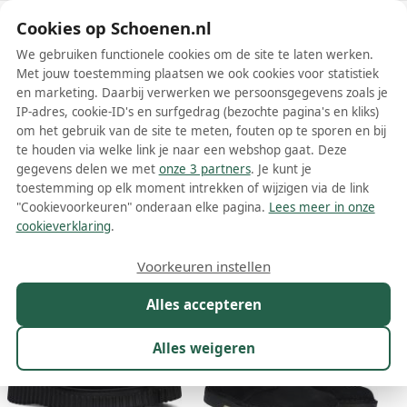
Schoenen.nl
Cookies op Schoenen.nl
We gebruiken functionele cookies om de site te laten werken.
Met jouw toestemming plaatsen we ook cookies voor statistiek
en marketing. Daarbij verwerken we persoonsgegevens zoals je
IP-adres, cookie-ID's en surfgedrag (bezochte pagina's en kliks)
om het gebruik van de site te meten, fouten op te sporen en bij
Wis filters
Alle filters
te houden via welke link je naar een webshop gaat. Deze
gegevens delen we met
onze 3 partners
. Je kunt je
Clarks dames enkellaarsjes
toestemming op elk moment intrekken of wijzigen via de link
"Cookievoorkeuren" onderaan elke pagina.
Lees meer in onze
Meer lezen
cookieverklaring
.
Maat
Merk
1
Kleur
Prijs
Materiaal
Voorkeuren instellen
49 resultaten:
Alles accepteren
56%
33%
Alles weigeren