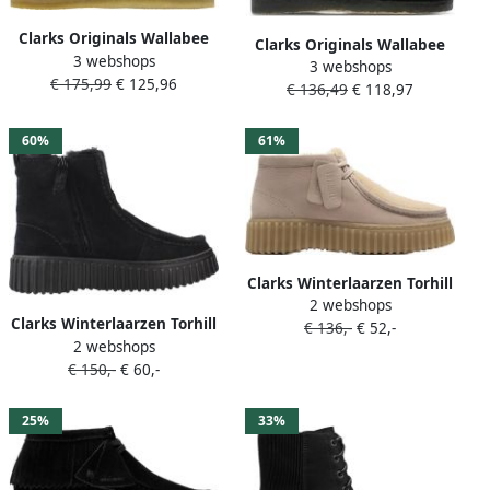
Clarks Originals Wallabee
Clarks Originals Wallabee
3 webshops
Boot s Maple Suede Laarzen
3 webshops
Boot s Black Sde Laarzen
€ 175,99
€ 125,96
26155520
€ 136,49
€ 118,97
26155521
60%
61%
Clarks Winterlaarzen Torhill
2 webshops
Moss Desert boots
Clarks Winterlaarzen Torhill
€ 136,-
€ 52,-
winterboots met markante
2 webshops
Cozy Plateauzolen met
loopzool
€ 150,-
€ 60,-
modieuze siernaad
25%
33%