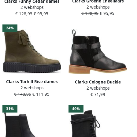
Clarks Groene Enkellaars
Clarks Funny Cedar dames
2 webshops
voor dames Funny Cedar
2 webshops
laars zwart
€ 128,95
€ 95,95
Green Dames
€ 128,95
€ 95,95
24%
Clarks Torhill Rise dames
Clarks Cologne Buckle
2 webshops
laars Groen
2 webshops
Enkellaarsjes
€ 148,95
€ 111,95
€ 71,99
31%
40%