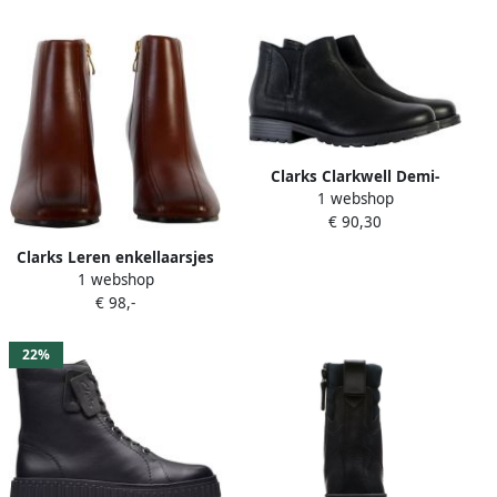
Clarks Clarkwell Demi-
1 webshop
enkellaars met elastiek
€ 90,30
Clarks Leren enkellaarsjes
1 webshop
met hakken Seren55 Top
€ 98,-
22%