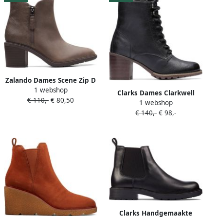
Zalando Dames Scene Zip D
1 webshop
4 dark tan lea
Clarks Dames Clarkwell
€ 110,-
€ 80,50
1 webshop
Lace D 2 black wlined lea
€ 140,-
€ 98,-
Clarks Handgemaakte