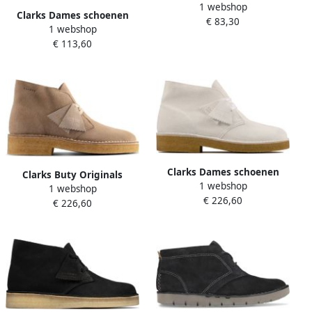
1 webshop
Chelsea Boots Orinoco2
Clarks Dames schoenen
€ 83,30
Lane Black Dames
1 webshop
Clarkford Top D Bruin
€ 113,60
Clarks Dames schoenen
Clarks Buty Originals
1 webshop
Desert Boot221 D white
1 webshop
Desert Boot221 26155857
€ 226,60
suede
€ 226,60
Beige Dames