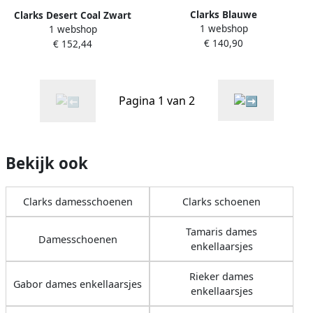
Clarks Blauwe
Clarks Desert Coal Zwart
1 webshop
1 webshop
Veterschoenen voor Dames
Dames Veterboots Zwart
€ 140,90
€ 152,44
Kleur Zwart
Pagina 1 van 2
Bekijk ook
Clarks damesschoenen
Clarks schoenen
Tamaris dames
Damesschoenen
enkellaarsjes
Rieker dames
Gabor dames enkellaarsjes
enkellaarsjes