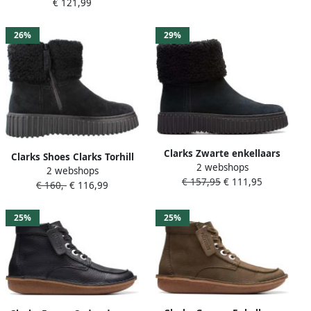
€ 121,99
26%
29%
Clarks Zwarte enkellaars
Clarks Shoes Clarks Torhill
2 webshops
voor dames Torhill Turn
2 webshops
Turn enkellaars zwart
€ 157,95
€ 111,95
€ 160,-
€ 116,99
25%
25%