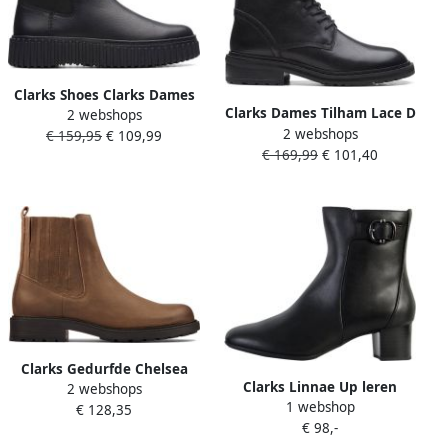
Clarks Shoes Clarks Dames
Clarks Dames Tilham Lace D
2 webshops
Torhill Maple D 2 black
2 webshops
2 black leather
€ 159,95
€ 109,99
leather
€ 169,99
€ 101,40
Clarks Gedurfde Chelsea
Clarks Linnae Up leren
2 webshops
Boot in Bruin Leer Brown
1 webshop
enkellaarsjes met hak
€ 128,35
Dames
€ 98,-