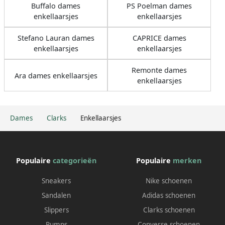
Buffalo dames
PS Poelman dames
enkellaarsjes
enkellaarsjes
Stefano Lauran dames
CAPRICE dames
enkellaarsjes
enkellaarsjes
Remonte dames
Ara dames enkellaarsjes
enkellaarsjes
Dames
Clarks
Enkellaarsjes
Populaire
categorieën
Populaire
merken
Sneakers
Nike schoenen
Sandalen
Adidas schoenen
Slippers
Clarks schoenen
Pumps
Converse schoenen