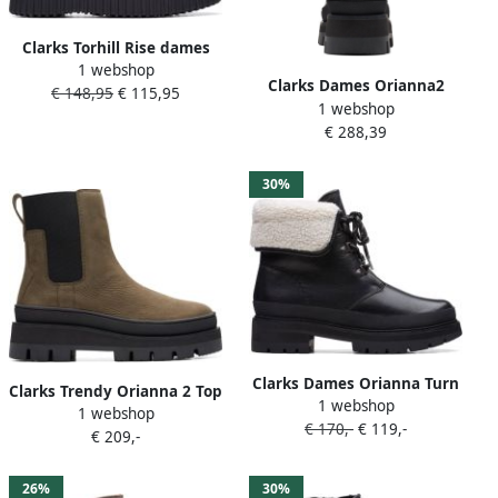
Clarks Torhill Rise dames
1 webshop
laars Zwart
Clarks Dames Orianna2
€ 148,95
€ 115,95
1 webshop
Hike D 2 black leather
€ 288,39
30%
Clarks Dames Orianna Turn
Clarks Trendy Orianna 2 Top
1 webshop
D 2 black wlined lea
1 webshop
Laars Green Dames
€ 170,-
€ 119,-
€ 209,-
26%
30%