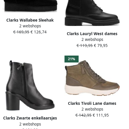
Clarks Wallabee Sleehak
2 webshops
Suède Enkellaarsjes
€ 169,95
€ 126,74
Clarks Lauryl West dames
2 webshops
laars Zwart
€ 119,95
€ 79,95
21%
Clarks Tivoli Lane dames
2 webshops
laars Groen
€ 142,95
€ 111,95
Clarks Zwarte enkellaarsjes
2 webshops
voor vrouwen Black Dames