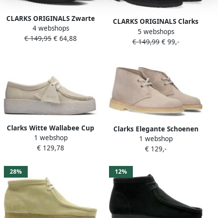
CLARKS ORIGINALS Zwarte
CLARKS ORIGINALS Clarks
4 webshops
Clarks Veterschoenen
5 webshops
Veterboots Dames Desert
€ 149,95
€ 64,88
Torhill Moss Dames
€ 149,99
€ 99,-
Boot Dames Maat: 40
Materiaal: Suède Kleur:
Zwart
Clarks Witte Wallabee Cup
Clarks Elegante Schoenen
1 webshop
Moccasin Lifestyle Schoen
1 webshop
Woestijnlaars Beige
€ 129,78
White Dames
€ 129,-
Fashionwear Vrouwen
28%
12%