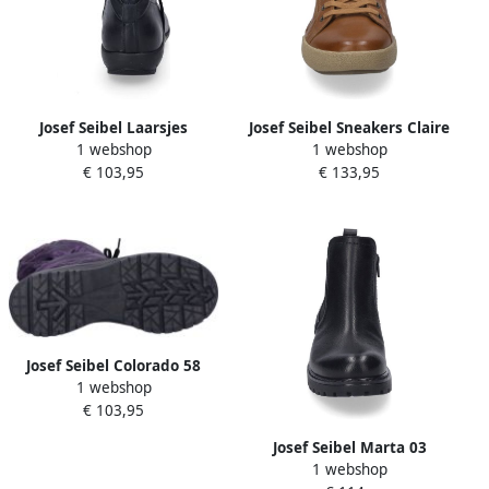
Josef Seibel Laarsjes
Josef Seibel Sneakers Claire
1 webshop
1 webshop
Charlotte 11 Boots
11 veterschoenen high top
€ 103,95
€ 133,95
winterboots laarzen met
sneaker comfortschoen met
modieuze plooien
leren binnenzool
Josef Seibel Colorado 58
1 webshop
Stiefel für Damen Blau
€ 103,95
Josef Seibel Marta 03
1 webshop
Stiefelette für Damen