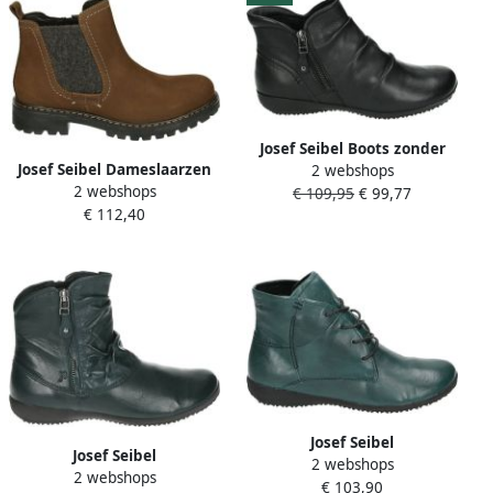
Josef Seibel Boots zonder
Josef Seibel Dameslaarzen
2 webshops
sluiting NALY 41
2 webshops
voor verschillende
€ 109,95
€ 99,77
Enkellaarsjes comfortabele
€ 112,40
weersomstandigheden
schoen met geplooide
schacht
Josef Seibel
Josef Seibel
2 webshops
NALY~09~~~~~~~~~~~~~~~~~~~~
2 webshops
NALY~24~~~~~~~~~~~~~~~~~~~~~~~
€ 103,90
Hoge