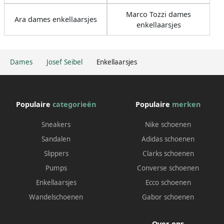
Marco Tozzi dames
Ara dames enkellaarsjes
enkellaarsjes
Dames
Josef Seibel
Enkellaarsjes
Populaire
categorieën
Populaire
merken
Sneakers
Nike schoenen
Sandalen
Adidas schoenen
Slippers
Clarks schoenen
Pumps
Converse schoenen
Enkellaarsjes
Ecco schoenen
Wandelschoenen
Gabor schoenen
Over ons