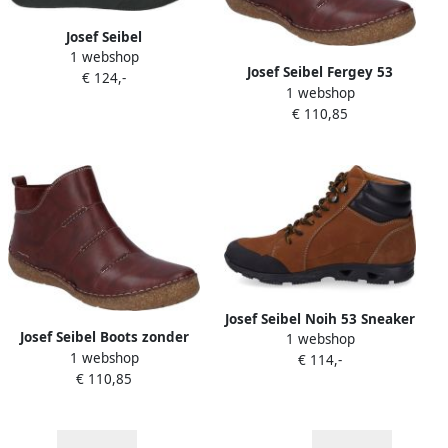
Josef Seibel
1 webshop
CLAIRE~11~~~~~~~~~~~~~~~~~~~~~
Josef Seibel Fergey 53
€ 124,-
Hoge
1 webshop
Stiefelette für Damen Rot
sneakersVeterlaarzenDames
€ 110,85
veterschoenenDames
sneakersHalf-hoge
schoenenPopulaire
damesschoenen Josef Zwart
Josef Seibel Noih 53 Sneaker
Josef Seibel Boots zonder
1 webshop
für Damen Gelb
1 webshop
sluiting FERGEY 53 met een
€ 114,-
€ 110,85
uitneembare binnenzool