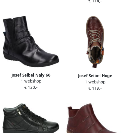
€ 114,-
Schwarz
Josef Seibel Naly 66
Josef Seibel Hoge
1 webshop
Stiefelette für Damen
1 webshop
veterschoenen Alina 52 met
€ 120,-
Schwarz
€ 119,-
topdry tex-membraan