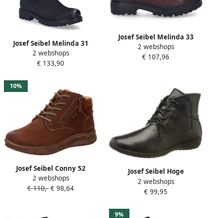
Josef Seibel Melinda 33
Josef Seibel Melinda 31
2 webshops
Stiefelette für Damen Rot
2 webshops
Stiefel für Damen Schwarz
€ 107,96
€ 133,90
10%
Josef Seibel Conny 52
Josef Seibel Hoge
2 webshops
Stiefelette für Damen Braun
2 webshops
veterschoenen Naly 09 met
€ 110,-
€ 98,64
€ 99,95
zacht verdikte binnenzool
9%