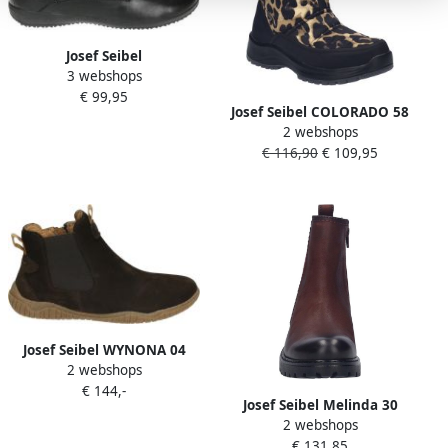
Josef Seibel
3 webshops
NALY~09~~~~~~~~~~~~~~~~~~~~~~~
€ 99,95
Hoge
Josef Seibel COLORADO 58
sneakersVeterlaarzenDames
2 webshops
WandellaarzenDames
veterschoenenDames
€ 116,90
€ 109,95
laarzen Bruin
sneakersHalf-hoge
schoenen Zwart
Josef Seibel WYNONA 04
2 webshops
Half-hoge schoenen Bruin
€ 144,-
Josef Seibel Melinda 30
2 webshops
Stiefelette für Damen Rot
€ 131,85