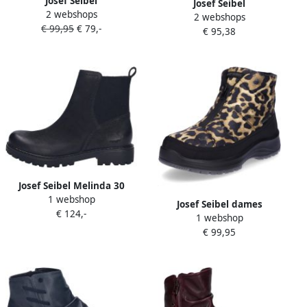
Josef Seibel
Josef Seibel
2 webshops
FERGEY~18~~~~~~~~~~~~~~~~~~~~~
2 webshops
FERGEY~18~~~~~~~~~~~~~~~~~~
€ 99,95
€ 79,-
Hoge
€ 95,38
Hoge
sneakersVeterlaarzenDames
sneakersVeterlaarzenDames
veterschoenenDames
veterschoenenDames
sneakersHalf-hoge
sneakersHalf-hoge
schoenen Blauw
schoenen Groen
Josef Seibel Melinda 30
1 webshop
Stiefelette für Damen
Josef Seibel dames
€ 124,-
Schwarz
1 webshop
enkellaars Colorado 55 Leo
€ 99,95