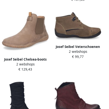
Josef Seibel Veterschoenen
2 webshops
Fergey 43 Boots
€ 99,77
comfortschoen met
Josef Seibel Chelsea-boots
verwisselbaar leren
2 webshops
Wynona 04 Boots slip-on
voetbed
€ 129,43
schoen comfortschoen met
verwisselbaar voetbed en
wijdte G