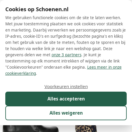
Schoenen.nl
Cookies op Schoenen.nl
We gebruiken functionele cookies om de site te laten werken.
Met jouw toestemming plaatsen we ook cookies voor statistiek
en marketing. Daarbij verwerken we persoonsgegevens zoals je
IP-adres, cookie-ID's en surfgedrag (bezochte pagina's en kliks)
om het gebruik van de site te meten, fouten op te sporen en bij
Wis filters
Alle filters
te houden via welke link je naar een webshop gaat. Deze
gegevens delen we met
onze 3 partners
. Je kunt je
Josef Seibel dames enkellaarsjes
toestemming op elk moment intrekken of wijzigen via de link
"Cookievoorkeuren" onderaan elke pagina.
Lees meer in onze
Meer lezen
cookieverklaring
.
Maat
Merk
1
Kleur
Prijs
Materiaal
Voorkeuren instellen
67 resultaten:
Alles accepteren
5%
Alles weigeren