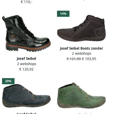
€ 110,-
SnowbootsGevoerde
sneakersVeterlaarzenDames
laarzenDames laarzen
veterschoenenDames
Groen
14%
sneakersHalf-hoge
schoenen Groen
Josef Seibel Boots zonder
2 webshops
sluiting FERGEY 86 met
Josef Seibel
€ 121,90
€ 103,95
uitneembaar voetbed
2 webshops
MARTA~02~~~~~~~~~~~~~~~~~~~~~~
€ 120,92
Hoge
sneakersVeterlaarzenDames
veterschoenenDames
20%
sneakersHalf-hoge
schoenen Zwart