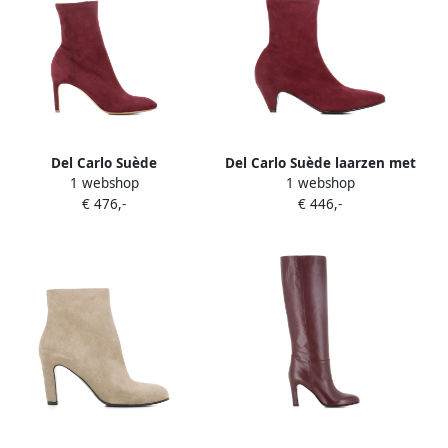
Del Carlo Suède
Del Carlo Suède laarzen met
1 webshop
1 webshop
enkellaarzen met
rits Rood
€ 476,-
€ 446,-
stilettohak Rood