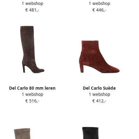
1 webshop
1 webshop
laarzen Zwart
puntige neus Bruin
€ 481,-
€ 446,-
Del Carlo 80 mm leren
Del Carlo Suède
1 webshop
1 webshop
laarzen met hoge hak Bruin
enkellaarzen Rood
€ 516,-
€ 412,-