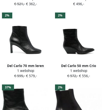
€ 521,-
€ 362,-
€ 496,-
2%
2%
Del Carlo 70 mm leren
Del Carlo 50 mm Crio
1 webshop
1 webshop
laarzen Zwart
laarzen Zwart
€ 595,-
€ 579,-
€ 572,-
€ 556,-
37%
2%