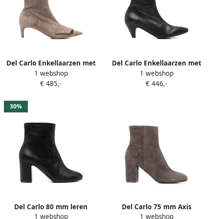
Del Carlo Enkellaarzen met
Del Carlo Enkellaarzen met
1 webshop
1 webshop
puntige neus Bruin
puntige neus Zwart
€ 485,-
€ 446,-
30%
Del Carlo 80 mm leren
Del Carlo 75 mm Axis
1 webshop
1 webshop
laarzen met blokhak Zwart
laarzen Grijs