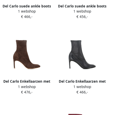
Del Carlo suede ankle boots
Del Carlo suede ankle boots
1 webshop
1 webshop
Zwart
Bruin
€ 466,-
€ 456,-
Del Carlo Enkellaarzen met
Del Carlo Enkellaarzen met
1 webshop
1 webshop
puntige neus Bruin
stilettohak Zwart
€ 476,-
€ 466,-