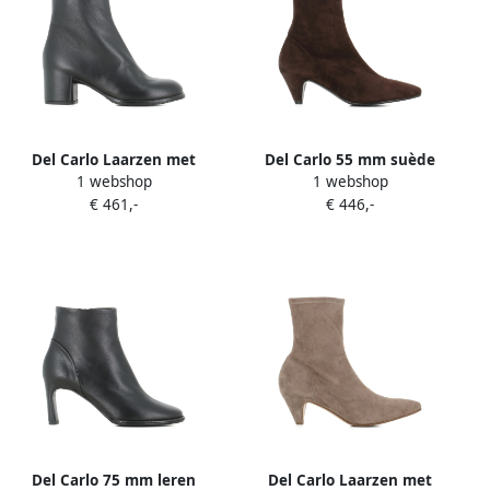
Del Carlo Laarzen met
Del Carlo 55 mm suède
1 webshop
1 webshop
blokhak Zwart
laarzen met puntige neus
€ 461,-
€ 446,-
Bruin
Del Carlo 75 mm leren
Del Carlo Laarzen met