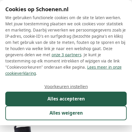
Schoenen.nl
Cookies op Schoenen.nl
We gebruiken functionele cookies om de site te laten werken.
Met jouw toestemming plaatsen we ook cookies voor statistiek
en marketing. Daarbij verwerken we persoonsgegevens zoals je
IP-adres, cookie-ID's en surfgedrag (bezochte pagina's en kliks)
om het gebruik van de site te meten, fouten op te sporen en bij
Wis filters
Alle filters
te houden via welke link je naar een webshop gaat. Deze
gegevens delen we met
onze 3 partners
. Je kunt je
Del Carlo dames laarzen
toestemming op elk moment intrekken of wijzigen via de link
"Cookievoorkeuren" onderaan elke pagina.
Lees meer in onze
Meer lezen
cookieverklaring
.
Hoge laarzen
Overknee laarzen
Voorkeuren instellen
Alles accepteren
Maat
Merk
1
Kleur
Prijs
Materiaal
Alles weigeren
29 resultaten: