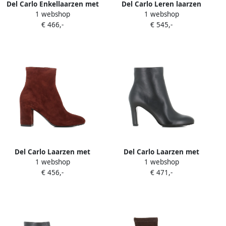
Del Carlo Enkellaarzen met
Del Carlo Leren laarzen
1 webshop
1 webshop
rits Beige
Rood
€ 466,-
€ 545,-
Del Carlo Laarzen met
Del Carlo Laarzen met
1 webshop
1 webshop
blokhak en itsr Bruin
ritssluiting Zwart
€ 456,-
€ 471,-