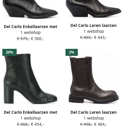
Del Carlo Leren laarzen
Del Carlo Enkellaarzen met
1 webshop
Zwart
1 webshop
puntige neus Zwart
€ 455,-
€ 443,-
€ 575,-
€ 360,-
20%
2%
Del Carlo Enkellaarzen met
Del Carlo Leren laarzen
1 webshop
1 webshop
hak Zwart
Bruin
€ 568,-
€ 454,-
€ 498,-
€ 484,-