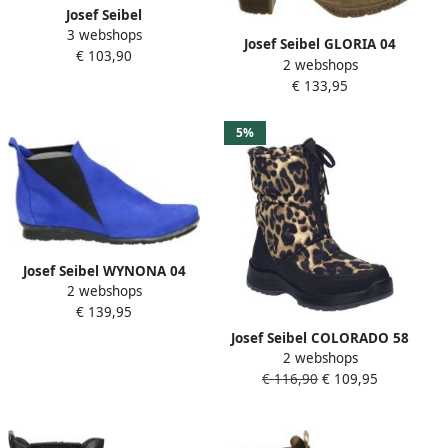
Josef Seibel
3 webshops
NALY~09~~~~~~~~~~~~~~~~~~~~~~~
Josef Seibel GLORIA 04
€ 103,90
Hoge
2 webshops
Laarsjes Taupe
sneakersVeterlaarzenDames
€ 133,95
veterschoenenDames
sneakersHalf-hoge
5%
schoenen Zwart
Josef Seibel WYNONA 04
2 webshops
Half-hoge schoenenBarefoot
€ 139,95
Blauw
Josef Seibel COLORADO 58
2 webshops
WandellaarzenDames
€ 116,90
€ 109,95
laarzen Bruin