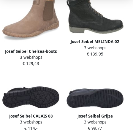
Josef Seibel MELINDA 02
3 webshops
Hoge sneakersDames
Josef Seibel Chelsea-boots
€ 139,95
veterschoenenDames
3 webshops
Wynona 04 Boots slip-on
sneakersHalf-hoge
€ 129,43
schoen comfortschoen met
schoenenVeterboots Zwart
verwisselbaar voetbed en
wijdte G
Josef Seibel CALAIS 08
Josef Seibel Grijze
3 webshops
3 webshops
WandellaarzenDames
Dameslaarzen
€ 114,-
€ 99,77
laarzen Zwart
Weerbestendig en Stijlvol