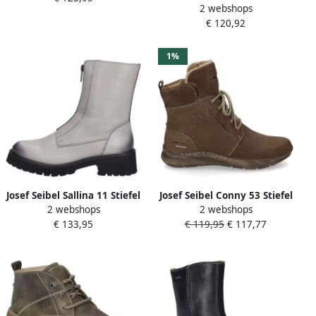
2 webshops
MARTA~27~~~~~~~~~~~~~~~~~~~
gerimpelde schacht
€ 120,92
Hoge
sneakersVeterlaarzenDames
veterschoenenDames
1%
sneakersHalf-hoge
schoenen Zwart
Josef Seibel Sallina 11 Stiefel
Josef Seibel Conny 53 Stiefel
2 webshops
2 webshops
für Damen Grau
für Damen Braun
€ 133,95
€ 119,95
€ 117,77