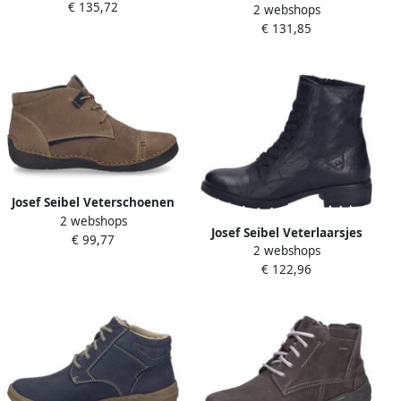
€ 135,72
sneakersVeterbootsDames
2 webshops
Stiefelette für Damen Rot
veterschoenenDames
€ 131,85
sneakersHalf-hoge
schoenenPopulaire
damesschoenen
JosefBarefoot Taupe
Josef Seibel Veterschoenen
2 webshops
Fergey 43 Boots
Josef Seibel Veterlaarsjes
€ 99,77
comfortschoen met
2 webshops
Kate 17 Enkellaars boots
verwisselbaar leren
€ 122,96
korte laarzen met modieuze
voetbed
blokhak