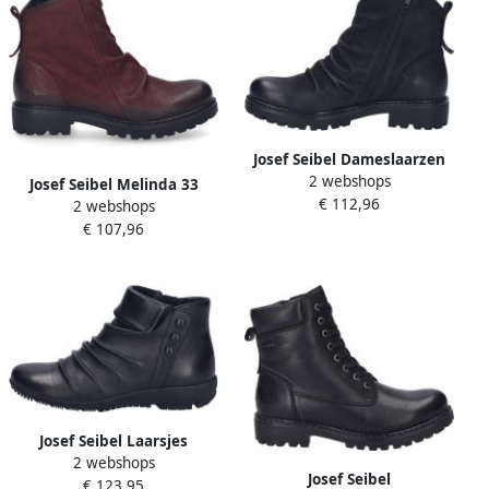
Josef Seibel Dameslaarzen
2 webshops
voor verschillende
Josef Seibel Melinda 33
€ 112,96
weersomstandigheden
2 webshops
Stiefelette für Damen Rot
€ 107,96
Josef Seibel Laarsjes
2 webshops
Charlotte 14 Boots laarzen
Josef Seibel
€ 123,95
met ritssluiting en