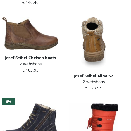
€ 146,46
Lange laarzenDames
laarzen Zwart
Josef Seibel Chelsea-boots
2 webshops
Conny 57 Instaplaars
€ 103,95
winterlaarzen comfort
Josef Seibel Alina 52
schoen met stretchinzetten
2 webshops
Stiefelette für Damen Beige
€ 123,95
6%