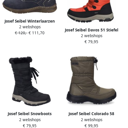
Josef Seibel Winterlaarzen
2 webshops
Conny 55 Winterboot
Josef Seibel Davos 51 Stiefel
€ 120,-
€ 111,70
veterschoenen comfort
2 webshops
für Damen Schwarz
schoen met warmfutter
€ 79,95
Josef Seibel Snowboots
Josef Seibel Colorado 58
2 webshops
2 webshops
Davos 51 Winterlaarzen
Stiefel für Damen Grau
€ 79,95
€ 99,95
laarzen in TEX-uitvoering