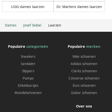
UGG dames laarzen
Dr. Martens dames laarzen
Dames
Josef Seibel
Laarzen
Populaire
categorieën
Populaire
merken
Sneakers
Nike schoenen
Sandalen
Adidas schoenen
Slippers
Clarks schoenen
Pumps
Converse schoenen
Enkellaarsjes
Ecco schoenen
Wandelschoenen
Gabor schoenen
Over ons