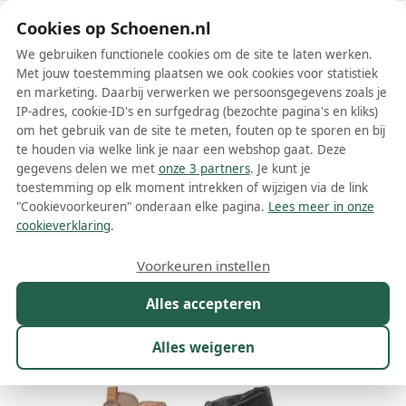
Schoenen.nl
Cookies op Schoenen.nl
We gebruiken functionele cookies om de site te laten werken.
Met jouw toestemming plaatsen we ook cookies voor statistiek
en marketing. Daarbij verwerken we persoonsgegevens zoals je
IP-adres, cookie-ID's en surfgedrag (bezochte pagina's en kliks)
om het gebruik van de site te meten, fouten op te sporen en bij
Wis filters
Alle filters
te houden via welke link je naar een webshop gaat. Deze
gegevens delen we met
onze 3 partners
. Je kunt je
Josef Seibel dames laarzen
toestemming op elk moment intrekken of wijzigen via de link
"Cookievoorkeuren" onderaan elke pagina.
Lees meer in onze
Meer lezen
cookieverklaring
.
Cowboylaarzen
Hoge laarzen
Vachtlaarzen
Voorkeuren instellen
Alles accepteren
Maat
Merk
1
Kleur
Prijs
Materiaal
Alles weigeren
221 resultaten: