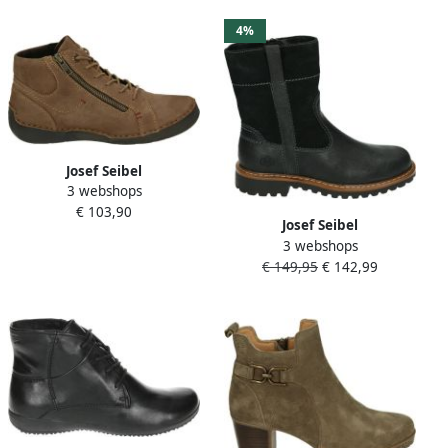
4%
Josef Seibel
3 webshops
FERGEY~67~~~~~~~~~~~~~~~~~~~~~
€ 103,90
Hoge
Josef Seibel
sneakersVeterlaarzenDames
3 webshops
CHANCE~~~~~~~~~~~~~~~~~~~~~
veterschoenenDames
€ 149,95
€ 142,99
laarzen Vachtlaarzen Zwart
sneakersHalf-hoge
schoenen Bruin