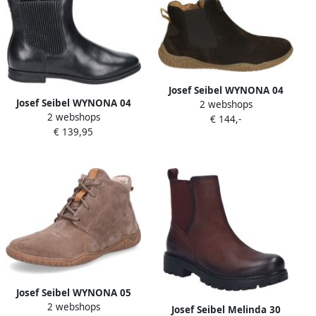
Josef Seibel WYNONA 04
Josef Seibel WYNONA 04
2 webshops
Half-hoge schoenen Bruin
2 webshops
Half-hoge schoenenBarefoot
€ 144,-
€ 139,95
Zwart
Josef Seibel WYNONA 05
2 webshops
Hoge
Josef Seibel Melinda 30