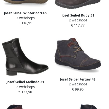
Josef Seibel Winterlaarzen
Josef Seibel Ruby 51
2 webshops
Ruby 54 Vrijetijdsschoen
2 webshops
Halbschuh für Damen Grau
€ 116,91
comfortschoen met TEX-
€ 117,77
membraan
Josef Seibel Fergey 43
Josef Seibel Melinda 31
2 webshops
Halbschuh für Damen Grau
2 webshops
Stiefel für Damen Schwarz
€ 99,95
€ 133,90