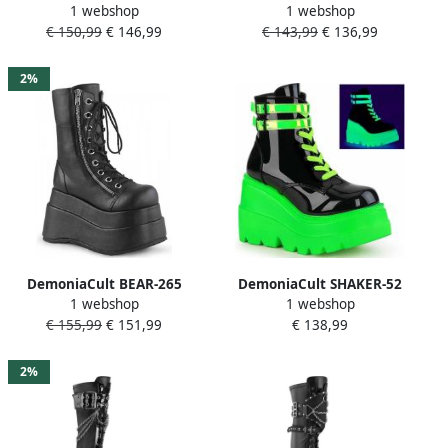
1 webshop
1 webshop
Plateau Laarzen 45 Shoes
Laarzen VIVIKA-205 Zwart
€ 150,99
€ 146,99
€ 143,99
€ 136,99
Zwart
2%
DemoniaCult BEAR-265
DemoniaCult SHAKER-52
1 webshop
1 webshop
Plateau Laarzen 42 Shoes
Plateau Laarzen 42 Shoes
€ 155,99
€ 151,99
€ 138,99
Zwart
Zwart Groen
2%