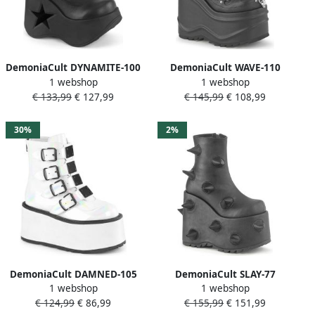
DemoniaCult DYNAMITE-100
DemoniaCult WAVE-110
1 webshop
1 webshop
Plateau Laarzen 41 Shoes
Plateau Laarzen 42 Shoes
€ 133,99
€ 127,99
€ 145,99
€ 108,99
Zwart
Zwart
30%
2%
DemoniaCult DAMNED-105
DemoniaCult SLAY-77
1 webshop
1 webshop
Plateau Laarzen 39 Shoes
Plateau Laarzen 37 Shoes
€ 124,99
€ 86,99
€ 155,99
€ 151,99
Wit
Zwart