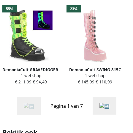
55%
23%
DemoniaCult GRAVEDIGGER-
DemoniaCult SWING-815C
1 webshop
1 webshop
255 Plateau Laarzen 42
Plateau Laarzen 39 Shoes
€ 211,99
€ 94,49
€ 145,99
€ 110,99
Shoes Zwart Groen
Roze
Pagina 1 van 7
Bekijk ook