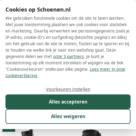
Schoenen.nl
Cookies op Schoenen.nl
We gebruiken functionele cookies om de site te laten werken.
Met jouw toestemming plaatsen we ook cookies voor statistiek
en marketing. Daarbij verwerken we persoonsgegevens zoals je
IP-adres, cookie-ID's en surfgedrag (bezochte pagina's en kliks)
om het gebruik van de site te meten, fouten op te sporen en bij
Wis filters
Alle filters
te houden via welke link je naar een webshop gaat. Deze
gegevens delen we met
onze 3 partners
. Je kunt je
Demonia dames laarzen
toestemming op elk moment intrekken of wijzigen via de link
"Cookievoorkeuren" onderaan elke pagina.
Lees meer in onze
Meer lezen
cookieverklaring
.
Hoge laarzen
Overknee laarzen
Voorkeuren instellen
Alles accepteren
Maat
Merk
1
Kleur
Prijs
Winkel
Sor
Alles weigeren
228 resultaten:
1%