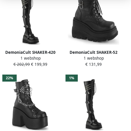
DemoniaCult SHAKER-420
DemoniaCult SHAKER-52
1 webshop
1 webshop
Plateau overknee Laarzen
Plateau Laarzen 35 Shoes
€ 202,99
€ 199,99
€ 131,99
42 Shoes Zwart
Zwart
22%
1%