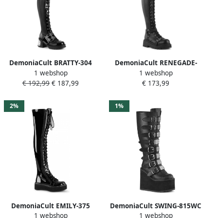
DemoniaCult BRATTY-304
DemoniaCult RENEGADE-
1 webshop
1 webshop
Plateau overknee Laarzen
320 Plateau overknee
€ 192,99
€ 187,99
€ 173,99
37 Shoes Zwart
Laarzen 37 Shoes Zwart
2%
1%
DemoniaCult EMILY-375
DemoniaCult SWING-815WC
1 webshop
1 webshop
Overknee laarzen 42 Shoes
Plateau Laarzen 40 Shoes