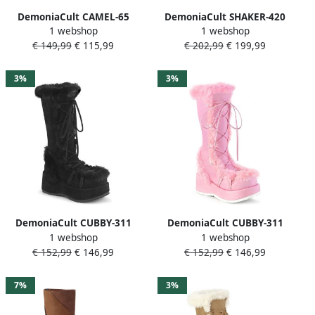
DemoniaCult CAMEL-65
DemoniaCult SHAKER-420
1 webshop
1 webshop
Plateau Laarzen 41 Shoes
Plateau overknee Laarzen
€ 149,99
€ 115,99
€ 202,99
€ 199,99
Zwart
41 Shoes Zwart
3%
3%
DemoniaCult CUBBY-311
DemoniaCult CUBBY-311
1 webshop
1 webshop
Plateau Laarzen 41 Shoes
Plateau Laarzen 41 Shoes
€ 152,99
€ 146,99
€ 152,99
€ 146,99
Zwart
Roze
7%
3%