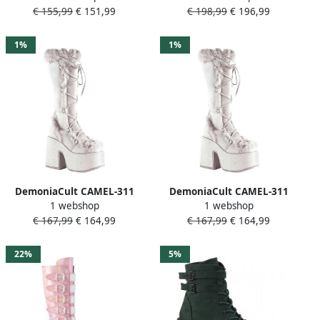
€ 155,99
€ 151,99
€ 198,99
€ 196,99
Zwart
Zwart
1%
1%
DemoniaCult CAMEL-311
DemoniaCult CAMEL-311
1 webshop
1 webshop
Plateau Laarzen 42 Shoes
Plateau Laarzen 41 Shoes
€ 167,99
€ 164,99
€ 167,99
€ 164,99
Wit
Wit
22%
5%