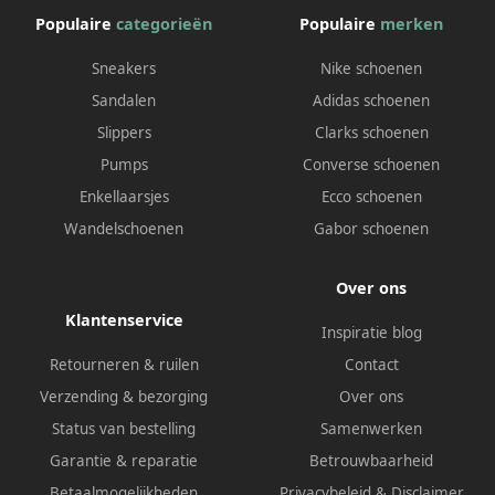
Populaire
categorieën
Populaire
merken
Sneakers
Nike schoenen
Sandalen
Adidas schoenen
Slippers
Clarks schoenen
Pumps
Converse schoenen
Enkellaarsjes
Ecco schoenen
Wandelschoenen
Gabor schoenen
Over ons
Klantenservice
Inspiratie blog
Retourneren & ruilen
Contact
Verzending & bezorging
Over ons
Status van bestelling
Samenwerken
Garantie & reparatie
Betrouwbaarheid
Betaalmogelijkheden
Privacybeleid
&
Disclaimer