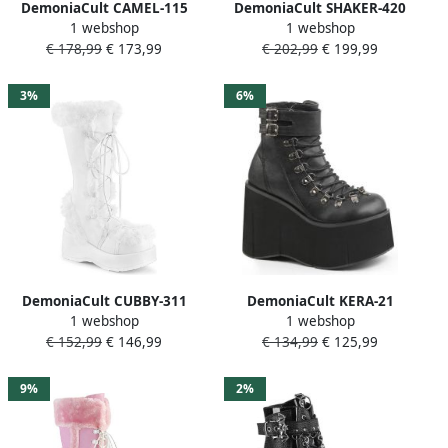
DemoniaCult CAMEL-115
DemoniaCult SHAKER-420
1 webshop
1 webshop
Plateau Laarzen 36 Shoes
Plateau overknee Laarzen
€ 178,99
€ 173,99
€ 202,99
€ 199,99
Zwart
35 Shoes Zwart
3%
6%
DemoniaCult CUBBY-311
DemoniaCult KERA-21
1 webshop
1 webshop
Plateau Laarzen 38 Shoes
Plateau Laarzen 42 Shoes
€ 152,99
€ 146,99
€ 134,99
€ 125,99
Wit
Zwart
9%
2%