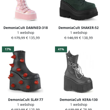
DemoniaCult DAMNED-318
DemoniaCult SHAKER-52
1 webshop
1 webshop
Plateau Laarzen 39 Shoes
Plateau Laarzen 37 Shoes
€ 175,99
€ 135,99
€ 146,99
€ 138,99
Roze
Groen
17%
41%
DemoniaCult SLAY-77
DemoniaCult KERA-130
1 webshop
1 webshop
Plateau Laarzen 37 Shoes
Plateau Laarzen 42 Shoes
€ 152,99
€ 125,99
€ 135,99
€ 78,99