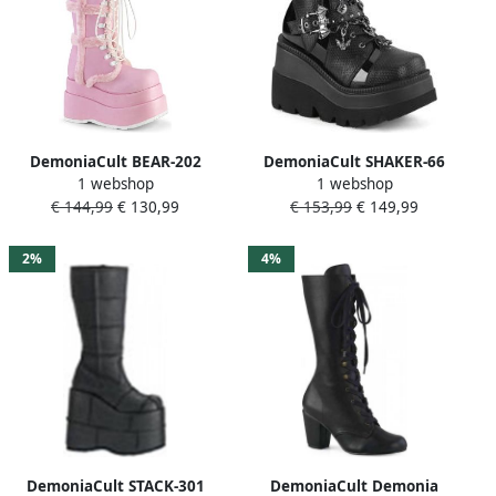
DemoniaCult BEAR-202
DemoniaCult SHAKER-66
1 webshop
1 webshop
Plateau Laarzen 38 Shoes
Plateau Laarzen 37 Shoes
€ 144,99
€ 130,99
€ 153,99
€ 149,99
Roze
Zwart
2%
4%
DemoniaCult STACK-301
DemoniaCult Demonia