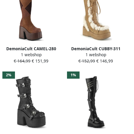
DemoniaCult CAMEL-280
DemoniaCult CUBBY-311
1 webshop
1 webshop
Plateau Laarzen 36 Shoes
Plateau Laarzen 37 Shoes
€ 164,99
€ 151,99
€ 152,99
€ 146,99
Bruin
Creme
2%
1%