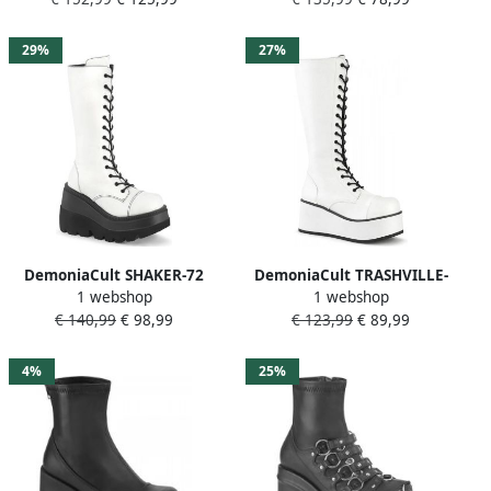
Zwart Rood
Zwart
29%
27%
DemoniaCult SHAKER-72
DemoniaCult TRASHVILLE-
1 webshop
1 webshop
Plateau Laarzen 37 Shoes
502 Plateau Laarzen 45
€ 140,99
€ 98,99
€ 123,99
€ 89,99
Wit
Shoes Wit Zwart
4%
25%