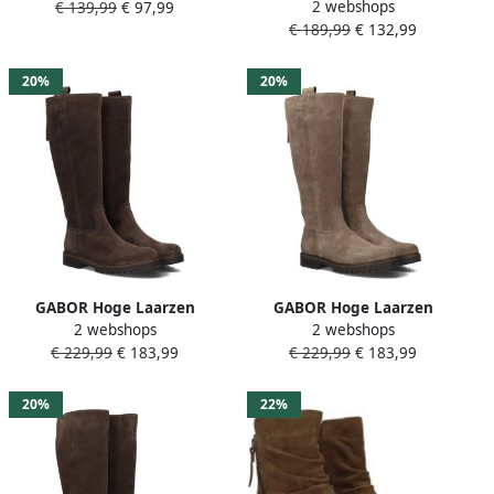
2 webshops
€ 139,99
€ 97,99
Dames 689 Maat: 42
Leer Kleur: Zwart
€ 189,99
€ 132,99
Materiaal: Suède Kleur:
Taupe
20%
20%
GABOR Hoge Laarzen
GABOR Hoge Laarzen
2 webshops
2 webshops
Dames 727 Maat: 40 5
Dames 727 Maat: 35 5
€ 229,99
€ 183,99
€ 229,99
€ 183,99
Materiaal: Suède Kleur:
Materiaal: Suède Kleur:
Bruin
Taupe
20%
22%