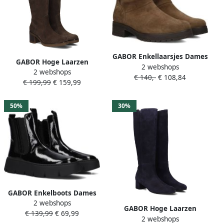
GABOR Enkellaarsjes Dames
GABOR Hoge Laarzen
2 webshops
092 Maat: 44 Materiaal:
2 webshops
Dames 857 Maat: 43
€ 140,-
€ 108,84
Suède Kleur: Bruin
€ 199,99
€ 159,99
Materiaal: Suède Kleur:
Bruin
50%
30%
GABOR Enkelboots Dames
2 webshops
743.2 Maat: 37 5 Materiaal:
GABOR Hoge Laarzen
€ 139,99
€ 69,99
Lakleer Kleur: Zwart
2 webshops
Dames 689 Maat: 43