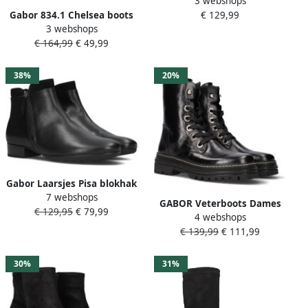
3 webshops
718 Maat: 37 Materiaal:
€ 129,99
Gabor 834.1 Chelsea boots
Suède Kleur: Taupe
3 webshops
Enkellaarsjes Dames Camel
€ 164,99
€ 49,99
38%
20%
Gabor Laarsjes Pisa blokhak
7 webshops
business schoen
GABOR Veterboots Dames
€ 129,95
€ 79,99
comfortschoen in breedte h
4 webshops
765.1 Maat: 41 Materiaal:
(=zeer wijd)
€ 139,99
€ 111,99
Leer Kleur: Zwart
30%
31%