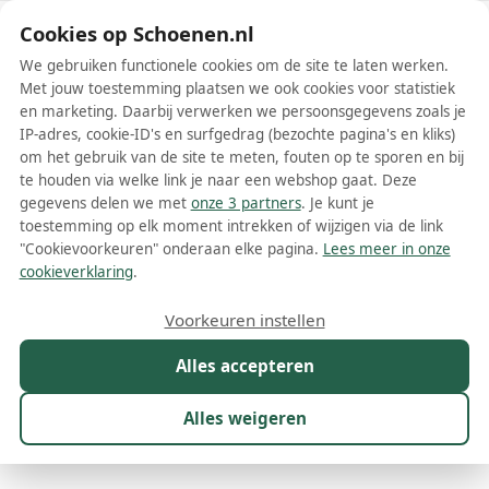
Schoenen.nl
Cookies op Schoenen.nl
We gebruiken functionele cookies om de site te laten werken.
Met jouw toestemming plaatsen we ook cookies voor statistiek
en marketing. Daarbij verwerken we persoonsgegevens zoals je
IP-adres, cookie-ID's en surfgedrag (bezochte pagina's en kliks)
om het gebruik van de site te meten, fouten op te sporen en bij
Wis filters
Alle filters
te houden via welke link je naar een webshop gaat. Deze
gegevens delen we met
onze 3 partners
. Je kunt je
Gabor dames laarzen
toestemming op elk moment intrekken of wijzigen via de link
"Cookievoorkeuren" onderaan elke pagina.
Lees meer in onze
Op zoek naar een paar stijlvolle en comfortabele Gabor dames
cookieverklaring
.
laarzen? Dan ben je hier aan het juiste adres! Gabor is een
gerenommeerd Duits merk dat al meer dan 60 jaar prachtige
Meer lezen
Voorkeuren instellen
schoenen en laarzen produceert. Het merk staat bekend om zijn
hoge kwaliteit en perfecte pasvorm, waardoor Gabor dames
Alles accepteren
Cowboylaarzen
Hoge laarzen
Veterlaarzen
laarzen ideaal zijn voor vrouwen met gevoelige of veeleisende
voeten. Of je nu op zoek bent naar een mooi paar enkellaarzen,
lange laarzen of meer casual laarzen, bij Gabor vind je
Alles weigeren
gegarandeerd het perfecte paar.
Maat
Merk
1
Model
Kleur
Prijs
Mat