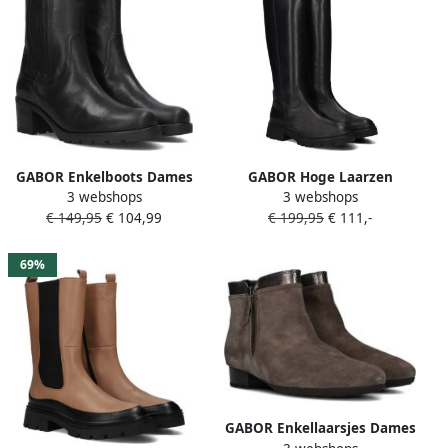
GABOR Enkelboots Dames
GABOR Hoge Laarzen
3 webshops
3 webshops
801.4 Maat: 40 5 Materiaal:
Dames 859 Maat: 39
€ 149,95
€ 104,99
€ 199,95
€ 111,-
Leer Kleur: Zwart
Materiaal: Leer Kleur: Zwart
69%
GABOR Enkellaarsjes Dames