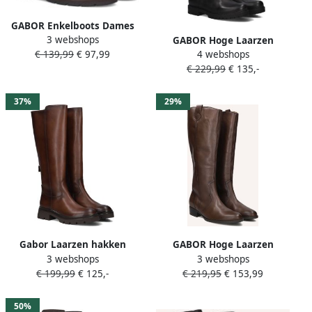
GABOR Enkelboots Dames
3 webshops
655 Maat: 37 5 Materiaal:
GABOR Hoge Laarzen
€ 139,99
€ 97,99
4 webshops
Suède Kleur: Bruin
Dames 727 Maat: 36
€ 229,99
€ 135,-
Materiaal: Leer Kleur: Zwart
37%
29%
Gabor Laarzen hakken
GABOR Hoge Laarzen
3 webshops
3 webshops
lange laarzen met
Dames 901 Maat: 35 5
€ 199,99
€ 125,-
€ 219,95
€ 153,99
comfortabele beste
Materiaal: Leer Kleur: Bruin
pasvorm-uitrusting
50%