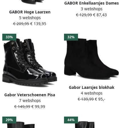
GABOR Enkellaarsjes Dames
3 webshops
800.1 Maat: 37 Materiaal:
GABOR Hoge Laarzen
€ 129,99
€ 87,43
Suède Kleur: Taupe
5 webshops
Dames 901 Maat: 37 5
€ 209,95
€ 139,95
Materiaal: Leer Kleur: Zwart
33%
32%
Gabor Laarsjes blokhak
4 webshops
business schoen
Gabor Veterschoenen Pisa
€ 139,99
€ 95,-
enkellaarzen met best
7 webshops
blokhak veterschoen
fitting-uitrusting
€ 149,99
€ 99,99
comfort schoen in breedte
h
29%
44%