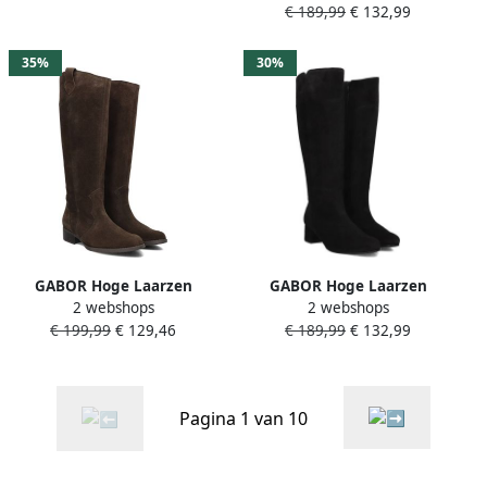
€ 189,99
€ 132,99
Materiaal: Suède Kleur:
Blauw
35%
30%
GABOR Hoge Laarzen
GABOR Hoge Laarzen
2 webshops
2 webshops
Dames 901 Maat: 38 5
Dames 689 Maat: 40 5
€ 199,99
€ 129,46
€ 189,99
€ 132,99
Materiaal: Leer Kleur: Bruin
Materiaal: Suède Kleur:
Zwart
Pagina 1 van 10