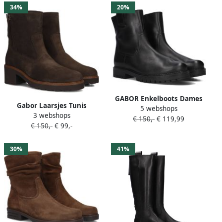
34%
20%
GABOR Enkelboots Dames
Gabor Laarsjes Tunis
5 webshops
723.2 Maat: 38 Materiaal:
3 webshops
blokhak herfstlaarzen met
€ 150,-
€ 119,99
Leer Kleur: Zwart
€ 150,-
€ 99,-
sierritssluiting buiten g-
wijdte
30%
41%