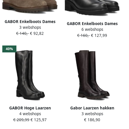
GABOR Enkelboots Dames
GABOR Enkelboots Dames
3 webshops
723.2 Maat: 42 Materiaal:
6 webshops
631.1 Maat: 43 Materiaal:
€ 140,-
€ 92,82
Suède Kleur: Bruin
€ 160,-
€ 127,99
Leer Kleur: Zwart
40%
GABOR Hoge Laarzen
Gabor Laarzen hakken
4 webshops
3 webshops
Dames 879 Maat: 37 5
lange laarzen met
€ 209,99
€ 125,97
€ 186,90
Materiaal: Leer Kleur: Zwart
comfortabele beste
pasvorm-uitrusting