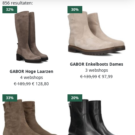
856 resultaten:
32%
30%
GABOR Enkelboots Dames
3 webshops
723.2 Maat: 37 Materiaal:
GABOR Hoge Laarzen
€ 139,99
€ 97,99
Suède Kleur: Beige
4 webshops
Dames 879 Maat: 42 5
€ 189,99
€ 128,80
Materiaal: Suède Kleur:
Taupe
33%
20%