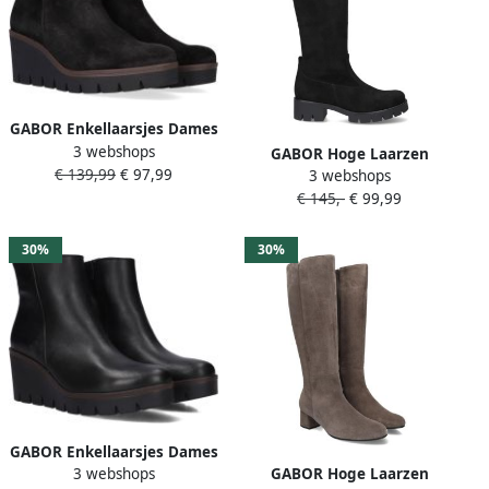
GABOR Enkellaarsjes Dames
3 webshops
780.1 Maat: 38 5 Materiaal:
GABOR Hoge Laarzen
€ 139,99
€ 97,99
Suède Kleur: Zwart
3 webshops
Dames 719 Maat: 40
€ 145,-
€ 99,99
Materiaal: Suèdelook Kleur:
Zwart
30%
30%
GABOR Enkellaarsjes Dames
3 webshops
GABOR Hoge Laarzen
780.1 Maat: 42 Materiaal: