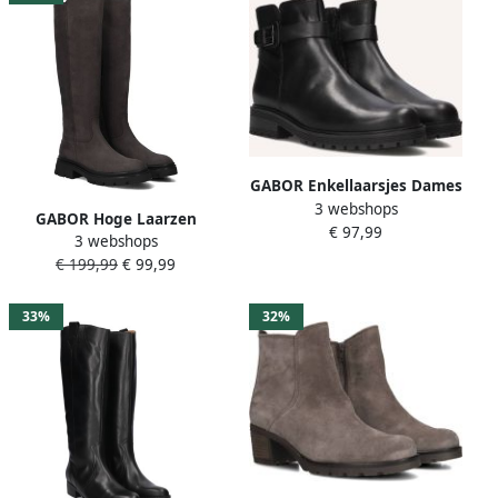
GABOR Enkellaarsjes Dames
3 webshops
762 Maat: 40 5 Materiaal:
GABOR Hoge Laarzen
€ 97,99
Leer Kleur: Zwart
3 webshops
Dames 859 Maat: 36
€ 199,99
€ 99,99
Materiaal: Nubuck Kleur:
Taupe
33%
32%