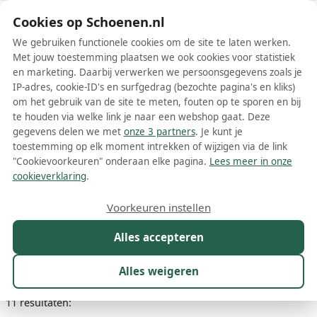
Schoenen.nl
Cookies op Schoenen.nl
We gebruiken functionele cookies om de site te laten werken.
Met jouw toestemming plaatsen we ook cookies voor statistiek
en marketing. Daarbij verwerken we persoonsgegevens zoals je
IP-adres, cookie-ID's en surfgedrag (bezochte pagina's en kliks)
om het gebruik van de site te meten, fouten op te sporen en bij
Wis filters
Alle filters
te houden via welke link je naar een webshop gaat. Deze
gegevens delen we met
onze 3 partners
. Je kunt je
Blauwe Dockers by Gerli
toestemming op elk moment intrekken of wijzigen via de link
damesschoenen
"Cookievoorkeuren" onderaan elke pagina.
Lees meer in onze
cookieverklaring
.
Meer lezen
Voorkeuren instellen
Ballerinas
Enkellaarsjes
Instappers
Mocassins
Sneake
Alles accepteren
Maat
Merk
1
Kleur
1
Prijs
Materiaal
Alles weigeren
11 resultaten: