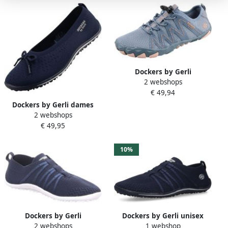
Dockers by Gerli
2 webshops
Barefootschoenen sneaker
€ 49,94
slipper vrijetijdsschoen met
comfortabel
Dockers by Gerli dames
voorvoetgebied
2 webshops
ballerina sneakers 50BA216-
€ 49,95
780660 donkerblauw
10%
Dockers by Gerli
Dockers by Gerli unisex
2 webshops
1 webshop
Barefootschoenen
blote-voeten-slip-on