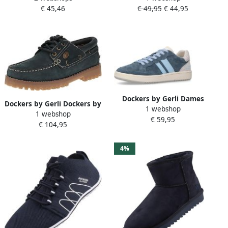
€ 45,46
€ 49,95
€ 44,95
instapschoen sneaker
sneakers 50BA203-780662
zomerschoenein casual
schoenen Blue Grey
brei-uitstraling
Dockers by Gerli Dames
Dockers by Gerli Dockers by
1 webshop
Sneakers 58SM201-201605
1 webshop
Gerly 58NW201-300
€ 59,95
Blue White
€ 104,95
Damesschoenen 660-Navy
4%