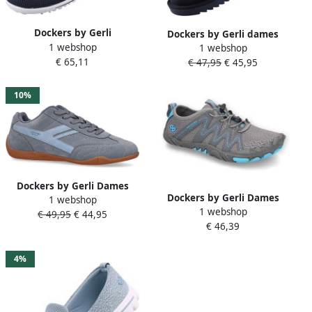
Dockers by Gerli
Dockers by Gerli dames
1 webshop
damesschoenen
1 webshop
enkellaars blauw gevoerd
€ 65,11
donkerblauw
€ 47,95
€ 45,95
10%
Dockers by Gerli Dames
Dockers by Gerli Dames
1 webshop
Sneaker Veterschoen
1 webshop
Barfußschoenen 56MH202-
€ 49,95
€ 44,95
57JM201-810-600 Blauw
€ 46,39
700226 Dk grey Blue
4%