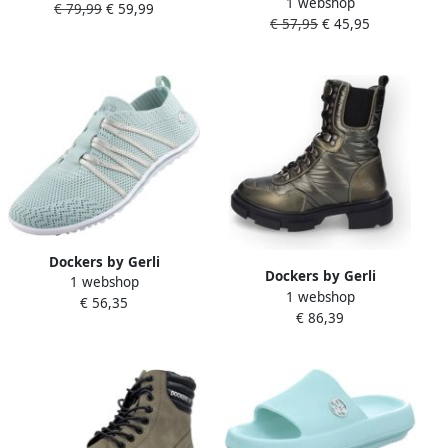
1 webshop
sneakers instapschoen
€ 79,99
€ 59,99
€ 57,95
€ 45,95
vrijetijdsschoen met
elastische sierstrik
Dockers by Gerli
Dockers by Gerli
1 webshop
Barefootschoenen
1 webshop
Schnürboots Geveterde
€ 56,35
instapschoen sneaker
€ 86,39
laarzen groen-zwart PVC
zomerschoenein casual
Dames Rock wear
brei-uitstraling