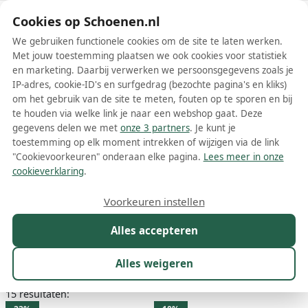
Schoenen.nl
Cookies op Schoenen.nl
We gebruiken functionele cookies om de site te laten werken.
Met jouw toestemming plaatsen we ook cookies voor statistiek
en marketing. Daarbij verwerken we persoonsgegevens zoals je
IP-adres, cookie-ID's en surfgedrag (bezochte pagina's en kliks)
om het gebruik van de site te meten, fouten op te sporen en bij
Wis filters
Alle filters
te houden via welke link je naar een webshop gaat. Deze
gegevens delen we met
onze 3 partners
. Je kunt je
Groene Dockers by Gerli
toestemming op elk moment intrekken of wijzigen via de link
damesschoenen
"Cookievoorkeuren" onderaan elke pagina.
Lees meer in onze
cookieverklaring
.
Meer lezen
Voorkeuren instellen
Boots
Enkellaarsjes
Laarzen
Mocassins
Muiltjes
Sne
Alles accepteren
Maat
Merk
1
Kleur
1
Prijs
Winkel
Alles weigeren
15 resultaten: