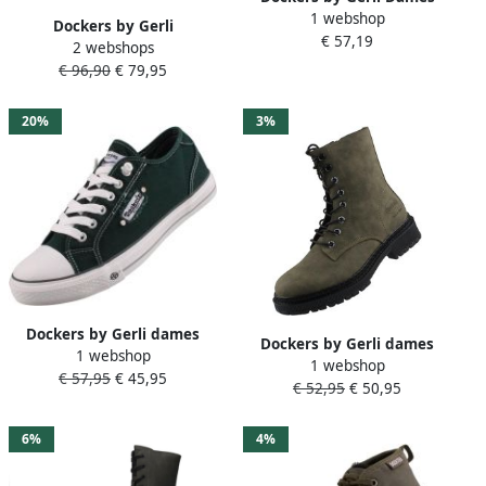
1 webshop
Sneakers munt
Dockers by Gerli
€ 57,19
2 webshops
Schnürboots Geveterde
€ 96,90
€ 79,95
laarzen groen Leer Dames
Rock wear
20%
3%
Dockers by Gerli dames
Dockers by Gerli dames
1 webshop
canvas sportschoenen
1 webshop
enkellaars groen (kaki)
€ 57,95
€ 45,95
donkergroen
€ 52,95
€ 50,95
6%
4%