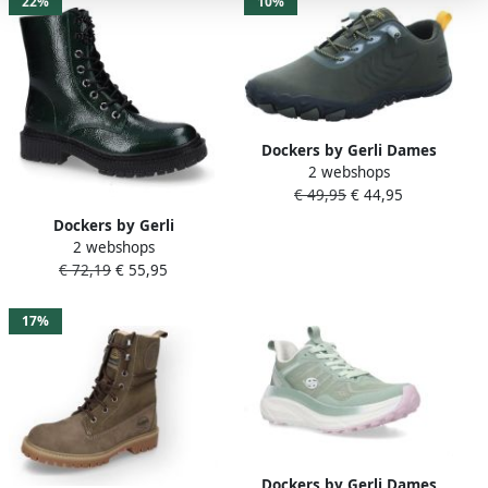
22%
10%
Dockers by Gerli Dames
2 webshops
Sneakers 56MH208-630-859
€ 49,95
€ 44,95
Barefoot Schoen Khaki
Dockers by Gerli
2 webshops
Veterschoenen Biker boots
€ 72,19
€ 55,95
met ritssluiting
17%
Dockers by Gerli Dames