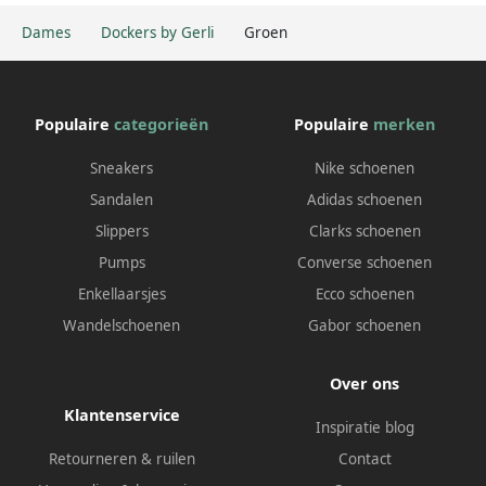
Dames
Dockers by Gerli
Groen
Populaire
categorieën
Populaire
merken
Sneakers
Nike schoenen
Sandalen
Adidas schoenen
Slippers
Clarks schoenen
Pumps
Converse schoenen
Enkellaarsjes
Ecco schoenen
Wandelschoenen
Gabor schoenen
Over ons
Klantenservice
Inspiratie blog
Retourneren & ruilen
Contact