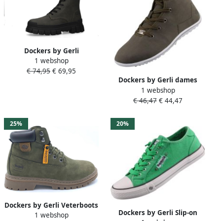
Dockers by Gerli
1 webshop
Veterlaarzen Dames Laars
€ 74,95
€ 69,95
khaki
Dockers by Gerli dames
1 webshop
warm gevoerde hoge
€ 46,47
€ 44,47
sneaker kaki
25%
20%
Dockers by Gerli Veterboots
Dockers by Gerli Slip-on
1 webshop
Dames