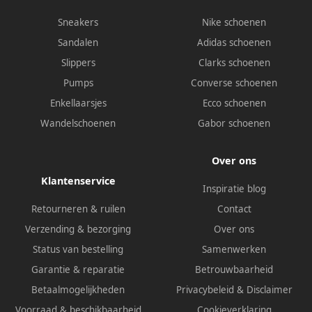
Sneakers
Nike schoenen
Sandalen
Adidas schoenen
Slippers
Clarks schoenen
Pumps
Converse schoenen
Enkellaarsjes
Ecco schoenen
Wandelschoenen
Gabor schoenen
Over ons
Klantenservice
Inspiratie blog
Retourneren & ruilen
Contact
Verzending & bezorging
Over ons
Status van bestelling
Samenwerken
Garantie & reparatie
Betrouwbaarheid
Betaalmogelijkheden
Privacybeleid
&
Disclaimer
Voorraad & beschikbaarheid
Cookieverklaring