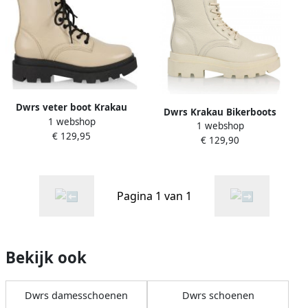
Dwrs veter boot Krakau
Dwrs Krakau Bikerboots
1 webshop
grainy beige
1 webshop
Leer | Off white Wit Dames
€ 129,95
€ 129,90
Pagina 1 van 1
Bekijk ook
Dwrs damesschoenen
Dwrs schoenen