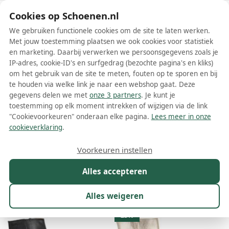
Schoenen.nl
Cookies op Schoenen.nl
We gebruiken functionele cookies om de site te laten werken.
Met jouw toestemming plaatsen we ook cookies voor statistiek
en marketing. Daarbij verwerken we persoonsgegevens zoals je
IP-adres, cookie-ID's en surfgedrag (bezochte pagina's en kliks)
om het gebruik van de site te meten, fouten op te sporen en bij
Wis filters
Alle filters
te houden via welke link je naar een webshop gaat. Deze
gegevens delen we met
onze 3 partners
. Je kunt je
Dwrs dames laarzen
toestemming op elk moment intrekken of wijzigen via de link
"Cookievoorkeuren" onderaan elke pagina.
Lees meer in onze
Meer lezen
cookieverklaring
.
Cowboylaarzen
Voorkeuren instellen
Alles accepteren
Maat
Merk
1
Kleur
Prijs
Materiaal
Alles weigeren
8 resultaten:
23%