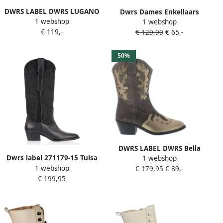
DWRS LABEL DWRS LUGANO
Dwrs Dames Enkellaars
1 webshop
Purple Dames Boots B10771
1 webshop
Lugo Smoke Metallic Brons
€ 119,-
€ 129,99
€ 65,-
50%
DWRS LABEL DWRS Bella
Dwrs label 271179-15 Tulsa
1 webshop
Elefante Smoke Grijs Suede
1 webshop
Laarzen
€ 179,95
€ 89,-
Cowboy laarzen Dames
€ 199,95