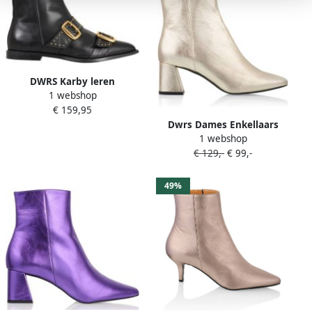
DWRS Karby leren
1 webshop
enkellaarzen zwart
€ 159,95
Dwrs Dames Enkellaars
1 webshop
Lugano Champagne Goud
€ 129,-
€ 99,-
49%