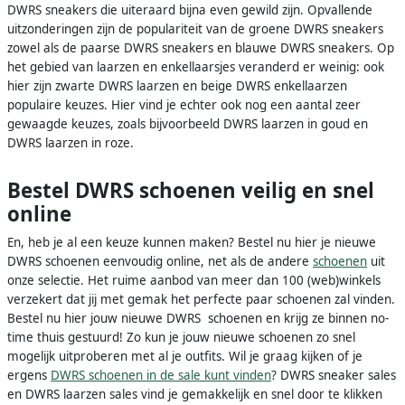
DWRS sneakers die uiteraard bijna even gewild zijn. Opvallende
uitzonderingen zijn de populariteit van de groene DWRS sneakers
zowel als de paarse DWRS sneakers en blauwe DWRS sneakers. Op
het gebied van laarzen en enkellaarsjes veranderd er weinig: ook
hier zijn zwarte DWRS laarzen en beige DWRS enkellaarzen
populaire keuzes. Hier vind je echter ook nog een aantal zeer
gewaagde keuzes, zoals bijvoorbeeld DWRS laarzen in goud en
DWRS laarzen in roze.
Bestel DWRS schoenen veilig en snel
online
En, heb je al een keuze kunnen maken? Bestel nu hier je nieuwe
DWRS schoenen eenvoudig online, net als de andere
schoenen
uit
onze selectie. Het ruime aanbod van meer dan 100 (web)winkels
verzekert dat jij met gemak het perfecte paar schoenen zal vinden.
Bestel nu hier jouw nieuwe DWRS schoenen en krijg ze binnen no-
time thuis gestuurd! Zo kun je jouw nieuwe schoenen zo snel
mogelijk uitproberen met al je outfits. Wil je graag kijken of je
ergens
DWRS schoenen in de sale kunt vinden
? DWRS sneaker sales
en DWRS laarzen sales vind je gemakkelijk en snel door te klikken