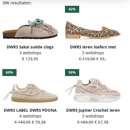
396 resultaten:
beperken tot alleen Western stijl schoenen zoals cowboyboots,
42%
maar maakt onder andere ook stijlvolle
DWRS sneakers
,
DWRS
sandalen
en nog veel meer!
DWRS Sakai suède clogs
DWRS leren loafers met
3 webshops
3 webshops
met franjes beige
panterprint met siergesp
€ 129,95
€ 119,90
€ 69,-
beige zwart
60%
59%
DWRS LABEL DWRS POONA
DWRS Jupiter Crochet leren
4 webshops
3 webshops
studs sand Suede Dames
chunky sneakers lichtroze
€ 149,95
€ 59,98
€ 169,95
€ 67,98