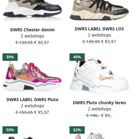
DWRS LABEL DWRS LOS
DWRS Chester denim
2 webshops
ANGELES Stone Elefante
2 webshops
chunky leren sneakers
€ 139,95
€ 83,97
Dames Sneaker B9101
€ 139,95
€ 90,97
zwart beige
39%
40%
DWRS LABEL DWRS Pluto
DWRS Pluto chunky leren
2 webshops
Steel Fuchsia Roze Leer
2 webshops
sneakers rosé wit
€ 159,95
€ 95,97
Lage sneakers Dames
€ 140,-
€ 84,-
50%
62%