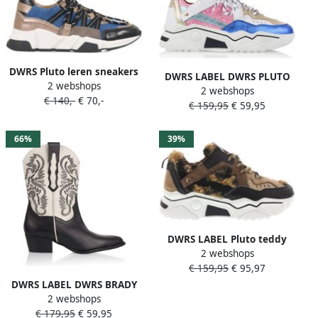
DWRS Pluto leren sneakers
DWRS LABEL DWRS PLUTO
2 webshops
met pailletten roze blauw
2 webshops
sequins Pink Blue Dames
€ 140,-
€ 70,-
Meisjes Leer Meerkleurig 35
€ 159,95
€ 59,95
Sneaker J5217
66%
39%
DWRS LABEL Pluto teddy
2 webshops
leopard Black Cognac Zwart
€ 159,95
€ 95,97
Leer Lage sneakers Dames
DWRS LABEL DWRS BRADY
2 webshops
White Black Dames Boots
€ 179,95
€ 59,95