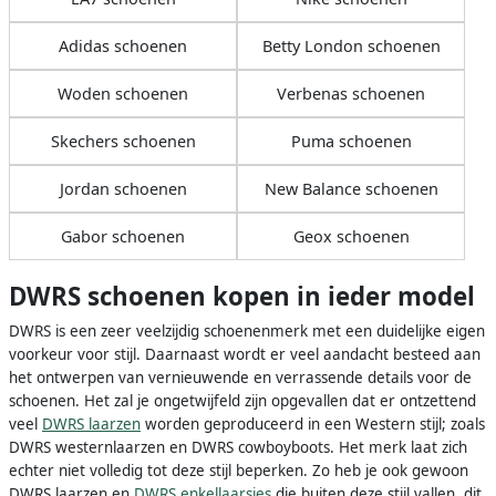
Adidas schoenen
Betty London schoenen
Woden schoenen
Verbenas schoenen
Skechers schoenen
Puma schoenen
Jordan schoenen
New Balance schoenen
Gabor schoenen
Geox schoenen
DWRS schoenen kopen in ieder model
DWRS is een zeer veelzijdig schoenenmerk met een duidelijke eigen
voorkeur voor stijl. Daarnaast wordt er veel aandacht besteed aan
het ontwerpen van vernieuwende en verrassende details voor de
schoenen. Het zal je ongetwijfeld zijn opgevallen dat er ontzettend
veel
DWRS laarzen
worden geproduceerd in een Western stijl; zoals
DWRS westernlaarzen en DWRS cowboyboots. Het merk laat zich
echter niet volledig tot deze stijl beperken. Zo heb je ook gewoon
DWRS laarzen en
DWRS enkellaarsjes
die buiten deze stijl vallen, dit