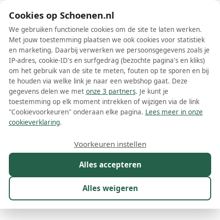
Schoenen.nl
Cookies op Schoenen.nl
We gebruiken functionele cookies om de site te laten werken.
Met jouw toestemming plaatsen we ook cookies voor statistiek
en marketing. Daarbij verwerken we persoonsgegevens zoals je
IP-adres, cookie-ID's en surfgedrag (bezochte pagina's en kliks)
om het gebruik van de site te meten, fouten op te sporen en bij
Wis filters
Alle filters
te houden via welke link je naar een webshop gaat. Deze
gegevens delen we met
onze 3 partners
. Je kunt je
DWRS Schoenen
toestemming op elk moment intrekken of wijzigen via de link
"Cookievoorkeuren" onderaan elke pagina.
Lees meer in onze
DWRS Label is een Nederlands schoenenmerk dat in 2015 is
cookieverklaring
.
opgericht door 2 jonge, enthousiaste vrouwen met een vurige
passie voor mode en missie om dit met luxe en comfort te
Meer lezen
Voorkeuren instellen
combineren. Dit is meer dan duidelijk geslaagd. De schoenen van
DWRS worden in Nederland ontworpen en vervolgens
Alles accepteren
Ballerinas
Boots
Enkellaarsjes
Instappers
Laarzen
L
geproduceerd in Portugal, waarna ze de hele wereld over gaan.
Inmiddels heeft DWRS zelfs al een keer in samenwerking met
Disney een collectie uitgebracht! DWRS Label laat zich voornamelijk
Alles weigeren
inspireren door de Western stijl. Deze Western stijl wordt verwerkt
Maat
Merk
1
Kleur
Prijs
Geslacht
M
in de schoenen – vooral laarzen - met een moderne, in veel
gevallen kleurrijke twist. DWRS schoenen laten zich echter niet