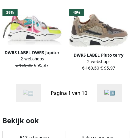
39%
40%
DWRS LABEL DWRS Jupiter
DWRS LABEL Pluto terry
2 webshops
tweed Pink Yello Roze Leer
2 webshops
Beige Smoke Beige Leer
€ 159,95
€ 95,97
Lage sneakers Dames
€ 160,50
€ 95,97
Lage sneakers Dames
Pagina 1 van 10
Bekijk ook
EA7 schoenen
Nike schoenen