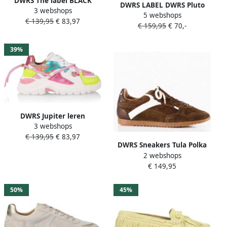
DWRS The label BLACK
DWRS LABEL DWRS Pluto
3 webshops
FRIDAY DEAL Dames
5 webshops
Stone Cipra Grijs Leer Lage
€ 139,95
€ 83,97
Sneakers Wit Leer
€ 159,95
€ 70,-
sneakers Dames
39%
DWRS Jupiter leren
3 webshops
sneakers roze geel Leer
€ 139,95
€ 83,97
Meerkleurig 30
DWRS Sneakers Tula Polka
2 webshops
Dot Donker Bruin Off White
€ 149,95
50%
45%