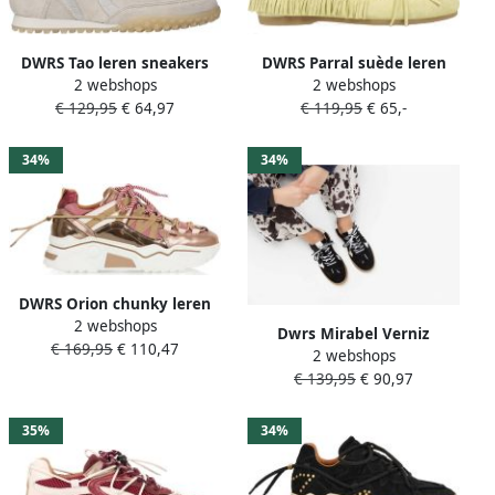
DWRS Tao leren sneakers
DWRS Parral suède leren
2 webshops
2 webshops
beige
mocassins lichtgeel
€ 129,95
€ 64,97
€ 119,95
€ 65,-
34%
34%
DWRS Orion chunky leren
2 webshops
sneakers beige bordeaux
Dwrs Mirabel Verniz
€ 169,95
€ 110,47
2 webshops
B11548-03-1113 Zwart Wit
€ 139,95
€ 90,97
35%
34%