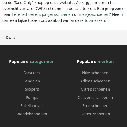
op de “Sale Only” knop op onze website. Zo krijg je meteen het
overzicht van alle DWRS schoenen in de sale te zien. Ben je op zoek
naar
herenschoenen
,
jongensschoenen
of
meisjesschoenen
? Neem
dan een kijkje tussen ons aanbod van andere
topmerken
.
Dwrs
Populaire
categorieën
Populaire
merken
Sneakers
Nike schoenen
Sandalen
Adidas schoenen
Slippers
Clarks schoenen
Pumps
Converse schoenen
Enkellaarsjes
Ecco schoenen
Wandelschoenen
Gabor schoenen