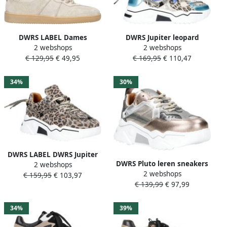
DWRS LABEL Dames
DWRS Jupiter leopard
2 webshops
2 webshops
Sneakers Dwrs Poona Sand
chunky leren sneakers zand
€ 129,95
€ 49,95
€ 169,95
€ 110,47
champagne Zand
aqua
34%
30%
DWRS LABEL DWRS Jupiter
DWRS Pluto leren sneakers
2 webshops
leopard sneakers Beige
2 webshops
goud zilver Meisjes Leer
€ 159,95
€ 103,97
Leer Lage sneakers Dames
€ 139,99
€ 97,99
Meerkleurig 33
34%
39%