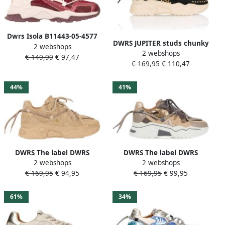
Dwrs Isola B11443-05-4577
DWRS JUPITER studs chunky
2 webshops
Bordeaux Rood Wit
2 webshops
leren sneakers zwart
€ 149,99
€ 97,47
€ 169,95
€ 110,47
44%
41%
DWRS The label DWRS
DWRS The label DWRS
2 webshops
2 webshops
Dames Sneakers Beige Leer
Dames Sneakers Bruin Leer
€ 169,95
€ 94,95
€ 169,95
€ 99,95
Suéde
Suéde
61%
34%