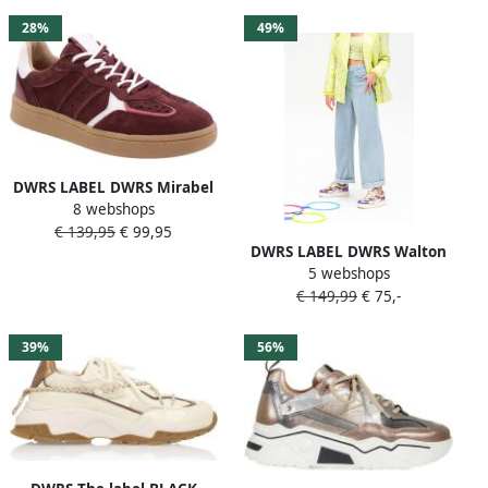
28%
49%
DWRS LABEL DWRS Mirabel
8 webshops
bordeaux sneakers Suede
€ 139,95
€ 99,95
Dames
DWRS LABEL DWRS Walton
5 webshops
Leopard sneakers sand Leer
€ 149,99
€ 75,-
Dames
39%
56%