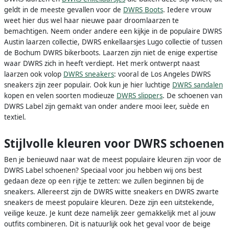
geldt in de meeste gevallen voor de
DWRS Boots
. Iedere vrouw
weet hier dus wel haar nieuwe paar droomlaarzen te
bemachtigen. Neem onder andere een kijkje in de populaire DWRS
Austin laarzen collectie, DWRS enkellaarsjes Lugo collectie of tussen
de Bochum DWRS bikerboots. Laarzen zijn niet de enige expertise
waar DWRS zich in heeft verdiept. Het merk ontwerpt naast
laarzen ook volop
DWRS sneakers
: vooral de Los Angeles DWRS
sneakers zijn zeer populair. Ook kun je hier luchtige
DWRS sandalen
kopen en velen soorten modieuze
DWRS slippers
. De schoenen van
DWRS Label zijn gemakt van onder andere mooi leer, suède en
textiel.
Stijlvolle kleuren voor DWRS schoenen
Ben je benieuwd naar wat de meest populaire kleuren zijn voor de
DWRS Label schoenen? Speciaal voor jou hebben wij ons best
gedaan deze op een rijtje te zetten: we zullen beginnen bij de
sneakers. Allereerst zijn de DWRS witte sneakers en DWRS zwarte
sneakers de meest populaire kleuren. Deze zijn een uitstekende,
veilige keuze. Je kunt deze namelijk zeer gemakkelijk met al jouw
outfits combineren. Dit is natuurlijk ook het geval voor de beige