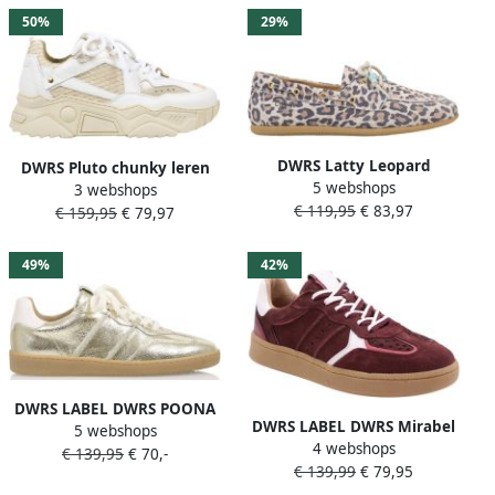
50%
29%
DWRS Latty Leopard
DWRS Pluto chunky leren
5 webshops
Loafers B11927-07-8318
3 webshops
sneakers beige wit
€ 119,95
€ 83,97
Beige Sand
€ 159,95
€ 79,97
49%
42%
DWRS LABEL DWRS POONA
DWRS LABEL DWRS Mirabel
5 webshops
champagne off white Leer
4 webshops
bordeaux sneakers Suede
€ 139,95
€ 70,-
Dames
€ 139,99
€ 79,95
Dames