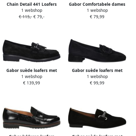
Chain Detail 441 Loafers
Gabor Comfortabele dames
1 webshop
1 webshop
Instappers Dames Zwart
slippers Black Dames
€ 115,-
€ 79,-
€ 79,99
Gabor suède loafers met
Gabor suède loafers met
1 webshop
1 webshop
blokhak zwart
blokhak zwart
€ 139,99
€ 99,99