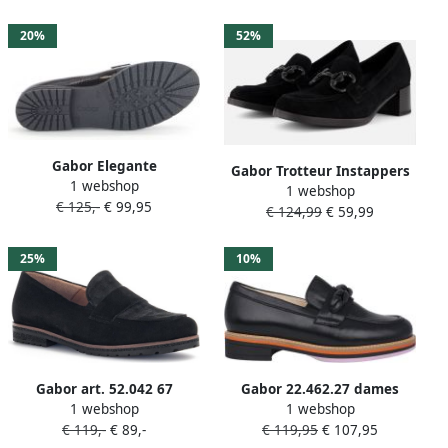
afwerking comfortbreedte
g (= breed)
20%
52%
Gabor Elegante
Gabor Trotteur Instappers
1 webshop
Damesballerina's in effen
1 webshop
zwart Suede Dames
€ 125,-
€ 99,95
kleuren
€ 124,99
€ 59,99
25%
10%
Gabor art. 52.042 67
Gabor 22.462.27 dames
1 webshop
1 webshop
instapper ZWART
instapper Zwart
€ 119,-
€ 89,-
€ 119,95
€ 107,95