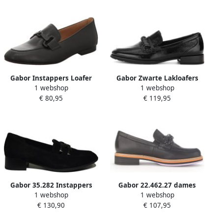
Gabor Instappers Loafer
Gabor Zwarte Lakloafers
1 webshop
1 webshop
lage schoen met leren
Black Dames
€ 80,95
€ 119,95
binnenzool
Gabor 35.282 Instappers
Gabor 22.462.27 dames
1 webshop
1 webshop
instapper zwart
€ 130,90
€ 107,95