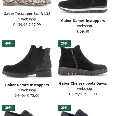
Gabor Instapper 84.131.32
1 webshop
Python Zwart
Gabor Dames Instappers
€ 139,95
€ 97,99
1 webshop
zwart
€ 59,40
46%
20%
Gabor Chelsea-boots Davos
Gabor Dames Instappers
1 webshop
sleehaklaarzen
1 webshop
zwart
€ 125,90
€ 99,99
enkellaarsjes in
€ 140,-
€ 75,06
comfortwijdte h (= zeer
wijd)
29%
29%