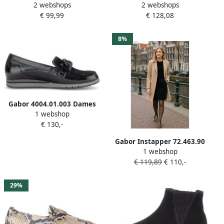
2 webshops
2 webshops
loafers
Gesloten Loafers
€ 99,99
€ 128,08
8%
Gabor 4004.01.003 Dames
1 webshop
Instappers zwart
€ 130,-
Gabor Instapper 72.463.90
1 webshop
Panter Zwart
€ 119,89
€ 110,-
29%