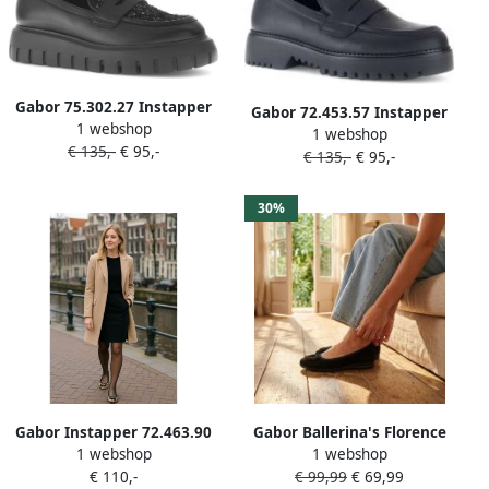
Gabor 75.302.27 Instapper
Gabor 72.453.57 Instapper
1 webshop
zwart
1 webshop
zwart
€ 135,-
€ 95,-
€ 135,-
€ 95,-
30%
Gabor Instapper 72.463.90
Gabor Ballerina's Florence
1 webshop
1 webshop
Panter Zwart
comfort schoen zakelijke
€ 110,-
€ 99,99
€ 69,99
schoen elastische