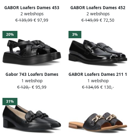
GABOR Loafers Dames 453
GABOR Loafers Dames 452
2 webshops
2 webshops
Maat: 42 Materiaal: Lakleer
Maat: 37 Materiaal: Leer
€ 139,99
€ 97,99
€ 149,99
€ 72,50
Kleur: Zwart
Kleur: Zwart
20%
3%
Gabor 743 Loafers Dames
GABOR Loafers Dames 211 1
1 webshop
1 webshop
Instappers Zwart
Maat: 38 Materiaal: Leer
€ 120,-
€ 95,99
€ 134,95
€ 130,-
Kleur: Zwart
31%