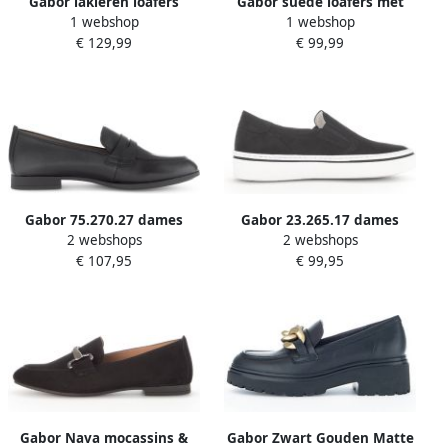
Gabor lakleren loafers
Gabor suède loafers met
1 webshop
1 webshop
zwart
gesp zwart
€ 129,99
€ 99,99
Gabor 75.270.27 dames
Gabor 23.265.17 dames
2 webshops
2 webshops
instapper zwart
instapper zwart
€ 107,95
€ 99,95
Gabor Nava mocassins &
Gabor Zwart Gouden Matte