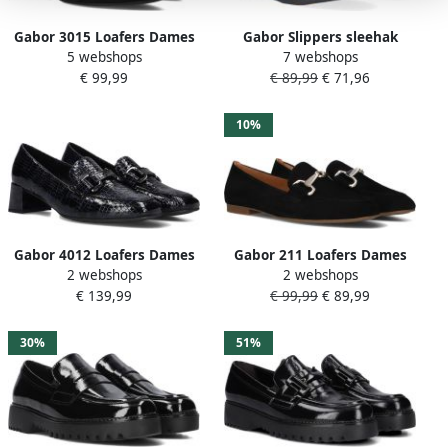
Gabor 3015 Loafers Dames
Gabor Slippers sleehak
5 webshops
7 webshops
Instappers Zwart
zomerschoen pantoffels
€ 99,99
€ 89,99
€ 71,96
met ademende leren
voering
10%
Gabor 4012 Loafers Dames
Gabor 211 Loafers Dames
2 webshops
2 webshops
Instappers Zwart
Instappers Zwart
€ 139,99
€ 99,99
€ 89,99
30%
51%