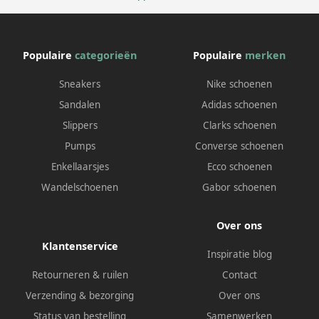
Populaire
categorieën
Populaire
merken
Sneakers
Nike schoenen
Sandalen
Adidas schoenen
Slippers
Clarks schoenen
Pumps
Converse schoenen
Enkellaarsjes
Ecco schoenen
Wandelschoenen
Gabor schoenen
Over ons
Klantenservice
Inspiratie blog
Retourneren & ruilen
Contact
Verzending & bezorging
Over ons
Status van bestelling
Samenwerken