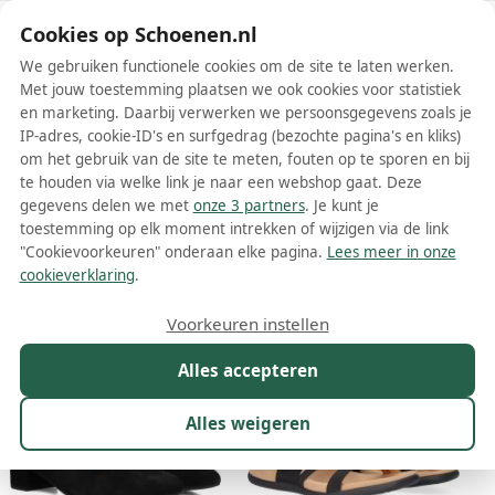
Schoenen.nl
Cookies op Schoenen.nl
We gebruiken functionele cookies om de site te laten werken.
Met jouw toestemming plaatsen we ook cookies voor statistiek
en marketing. Daarbij verwerken we persoonsgegevens zoals je
IP-adres, cookie-ID's en surfgedrag (bezochte pagina's en kliks)
om het gebruik van de site te meten, fouten op te sporen en bij
Wis filters
Alle filters
te houden via welke link je naar een webshop gaat. Deze
gegevens delen we met
onze 3 partners
. Je kunt je
Zwarte Gabor dames instappers
toestemming op elk moment intrekken of wijzigen via de link
"Cookievoorkeuren" onderaan elke pagina.
Lees meer in onze
Meer lezen
cookieverklaring
.
Maat
Merk
1
Model
Kleur
1
Prijs
Voorkeuren instellen
59 resultaten:
Alles accepteren
20%
Alles weigeren