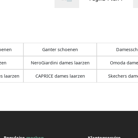
oenen
Ganter schoenen
Damessch
zen
NeroGiardini dames laarzen
Omoda dames
s laarzen
CAPRICE dames laarzen
Skechers dame
Populaire
merken
Klantenservice