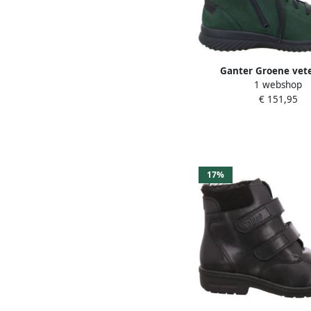
Ganter Groene vete
1 webshop
enkellaars brede p
€ 151,95
17%