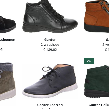
rschoenen
Ganter
G
2 webshops
2 w
en
208081~~~~~~~~~~~~~~~~~~~~~~~~
203472~~~~~~~
95
€ 189,02
€ 
Hoge
sneakersVeterlaarzenDames
sneakersVet
veterschoenenDames
vetersc
7%
sneakersHalf-hoge schoenen
sneakersHal
Zwart
C
Ganter Laarzen
Ganter Heik