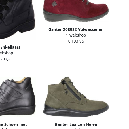
Ganter 208982 Volwassenen
1 webshop
VeterlaarzenHalf-hoge schoenen
€ 193,95
Kleur: Rood
Enkellaars
ebshop
 209,-
ge Schoen met
Ganter Laarzen Helen