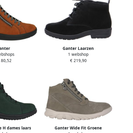
anter
Ganter Laarzen
ebshops
1 webshop
~~~~~~~~~~~~~~~~~
180,52
€ 219,90
Hoge
erlaarzenDames
hoenenDames
f-hoge schoenen
ognac
e H dames laars
Ganter Wide Fit Groene