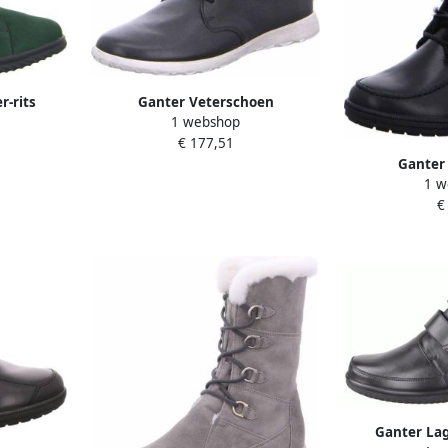
r-rits
Ganter Veterschoen
1 webshop
asvorm
€ 177,51
Ganter 
1 w
€
Ganter La