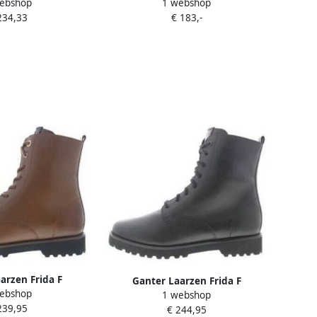
ebshop
1 webshop
andsluiting
234,33
€ 183,-
arzen Frida F
Ganter Laarzen Frida F
ebshop
1 webshop
239,95
€ 244,95