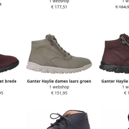
1 webshop
1 w
g
n
€ 177,51
€ 164,
et brede
Ganter Haylie dames laars groen
Ganter Haylie
1 webshop
1 w
95
€ 151,95
€ 