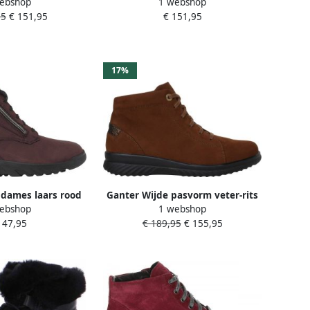
ebshop
1 webshop
roen
Enkelboot
95
€ 151,95
€ 151,95
17%
 dames laars rood
Ganter Wijde pasvorm veter-rits
ebshop
1 webshop
enkellaars Bruin
147,95
€ 189,95
€ 155,95