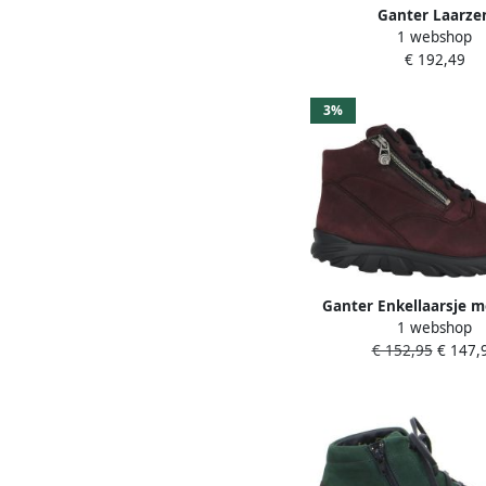
Ganter Laarze
1 webshop
€ 192,49
3%
Ganter Enkellaarsje m
1 webshop
pasvorm
€ 152,95
€ 147,