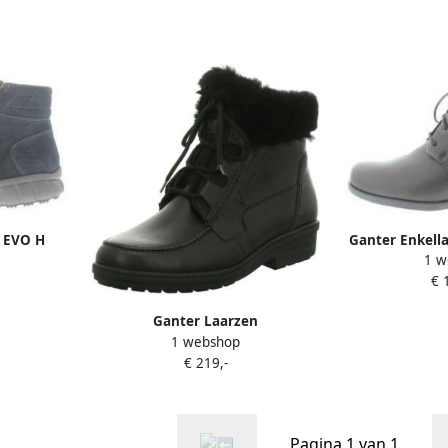
n EVO H
Ganter Enkell
1 w
€ 
Ganter Laarzen
1 webshop
€ 219,-
Pagina 1 van 1