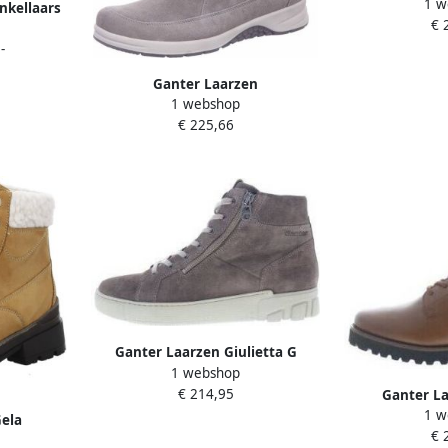
1 w
Klittenb
nkellaars
€ 
-
Ganter Laarzen
1 webshop
€ 225,66
Ganter Laarzen Giulietta G
1 webshop
€ 214,95
Ganter La
1 w
Gela
€ 