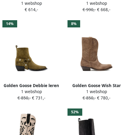
1 webshop
1 webshop
met gesp Beige
laarzen van leer met
€ 614,-
€ 990,-
€ 668,-
borduurwerk Groen
14%
8%
Golden Goose Debbie leren
Golden Goose Wish Star
1 webshop
1 webshop
laarzen Groen
laarzen met lage hak Grijs
€ 850,-
€ 731,-
€ 850,-
€ 780,-
52%