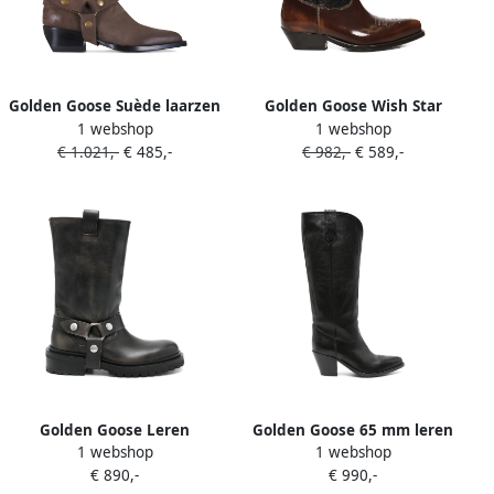
Golden Goose Suède laarzen
Golden Goose Wish Star
1 webshop
1 webshop
Bruin
laarzen Bruin
€ 1.021,-
€ 485,-
€ 982,-
€ 589,-
Golden Goose Leren
Golden Goose 65 mm leren
1 webshop
1 webshop
bikerlaarzen Zwart
cowboylaarzen Zwart
€ 890,-
€ 990,-