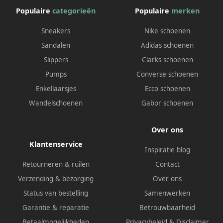
Populaire
categorieën
Populaire
merken
Sneakers
Nike schoenen
Sandalen
Adidas schoenen
Slippers
Clarks schoenen
Pumps
Converse schoenen
Enkellaarsjes
Ecco schoenen
Wandelschoenen
Gabor schoenen
Over ons
Klantenservice
Inspiratie blog
Retourneren & ruilen
Contact
Verzending & bezorging
Over ons
Status van bestelling
Samenwerken
Garantie & reparatie
Betrouwbaarheid
Betaalmogelijkheden
Privacybeleid
&
Disclaimer