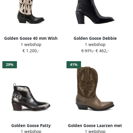
Golden Goose 40 mm Wish
Golden Goose Debbie
1 webshop
1 webshop
Star laarzen in western-stijl
enkellaarzen met puntige
€ 1.200,-
€ 971,-
€ 462,-
met borduurwerk Zwart
neus Zwart
29%
41%
Golden Goose Patty
Golden Goose Laarzen met
1 webshop
1 webshop
enkellaarzen Zwart
suède-applicatie Beige