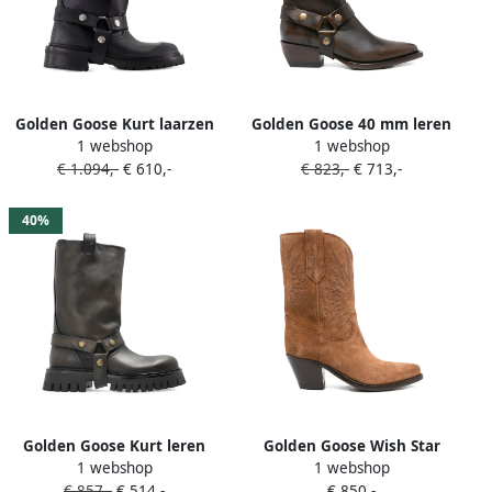
Golden Goose Kurt laarzen
Golden Goose 40 mm leren
1 webshop
1 webshop
van kalfsleer met gespband
enkellaarzen met bandje
€ 1.094,-
€ 610,-
€ 823,-
€ 713,-
Zwart
Bruin
40%
Golden Goose Kurt leren
Golden Goose Wish Star
1 webshop
1 webshop
laarzen met chunky gesp
suède laarzen met
€ 857,-
€ 514,-
€ 850,-