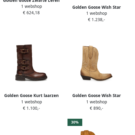
Golden Goose Zwarte Leren
1 webshop
Enkellaarzen met Puntige
Golden Goose Wish Star
€ 624,18
Neus Black Dames
1 webshop
embossed-floral western
€ 1.238,-
boots Bruin
Golden Goose Kurt laarzen
Golden Goose Wish Star
1 webshop
1 webshop
van bruin leer met gouden
embroidered leather boots
€ 1.100,-
€ 890,-
gespen
Beige
30%