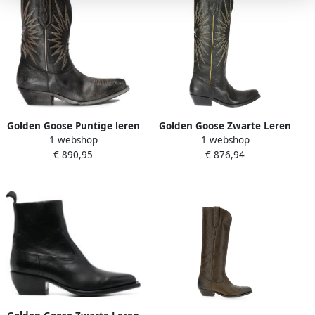
Golden Goose Puntige leren
Golden Goose Zwarte Leren
1 webshop
1 webshop
Texaanse laarzen met
Laarzen met Ster Inleg
€ 890,95
€ 876,94
decoraties Black Dames
Black Dames