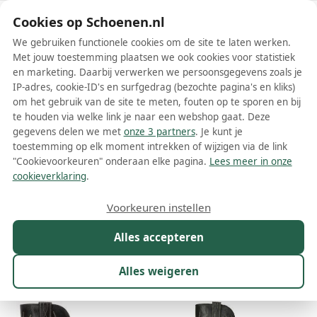
Schoenen.nl
Cookies op Schoenen.nl
We gebruiken functionele cookies om de site te laten werken.
Met jouw toestemming plaatsen we ook cookies voor statistiek
en marketing. Daarbij verwerken we persoonsgegevens zoals je
IP-adres, cookie-ID's en surfgedrag (bezochte pagina's en kliks)
om het gebruik van de site te meten, fouten op te sporen en bij
Wis filters
Alle filters
te houden via welke link je naar een webshop gaat. Deze
gegevens delen we met
onze 3 partners
. Je kunt je
Golden Goose dames laarzen
toestemming op elk moment intrekken of wijzigen via de link
"Cookievoorkeuren" onderaan elke pagina.
Lees meer in onze
Meer lezen
cookieverklaring
.
Cowboylaarzen
Hoge laarzen
Overknee laarzen
Voorkeuren instellen
Alles accepteren
Maat
Merk
1
Kleur
Prijs
Materiaal
Alles weigeren
44 resultaten: