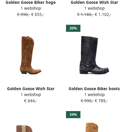
Golden Goose Biker hoge
Golden Goose Wish Star
1 webshop
1 webshop
laarzen van bruin leer met
laarzen met bloemenprint
€ 990,-
€ 655,-
€ 1.180,-
€ 1.102,-
riem en antieke
Bruin
goudkleurige gesp
20%
Golden Goose Wish Star
Golden Goose Biker boots
1 webshop
1 webshop
laarzen met patroon Bruin
met gespbandje Zwart
€ 644,-
€ 990,-
€ 789,-
34%