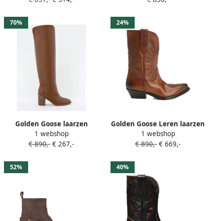
Bruin
borduurwerk Bruin
70%
24%
Golden Goose laarzen
Golden Goose Leren laarzen
1 webshop
1 webshop
Vivienne
met geborduurde ster
€ 890,-
€ 267,-
€ 890,-
€ 669,-
GWF00547.F005446.55325
Bruin
marrone caramello
52%
40%