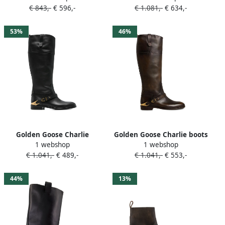
€ 843,-
€ 596,-
€ 1.081,-
€ 634,-
53%
46%
Golden Goose Charlie
Golden Goose Charlie boots
1 webshop
1 webshop
knielaarzen met gesp Zwart
Bruin
€ 1.041,-
€ 489,-
€ 1.041,-
€ 553,-
44%
13%