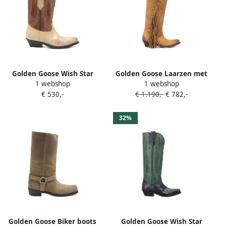
Golden Goose Wish Star
Golden Goose Laarzen met
1 webshop
1 webshop
laarzen in western-stijl met
geborduurde franje Bruin
€ 530,-
€ 1.190,-
€ 782,-
borduurwerk Bruin
32%
Golden Goose Biker boots
Golden Goose Wish Star