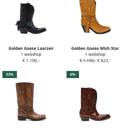
Golden Goose Laarzen
Golden Goose Wish Star
1 webshop
1 webshop
verfraaid met sjaal Zwart
suède enkellaarzen Bruin
€ 1.190,-
€ 1.190,-
€ 823,-
33%
6%