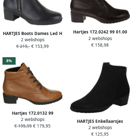
Hartjes 172.0242 99 01.00
HARTJES Boots Dames Led H
2 webshops
Zwarte enkellaarzen met
2 webshops
Rits Booty Maat: 42
€ 158,98
veters wijdte H
€ 215,-
€ 153,99
Materiaal: Leer Kleur: Zwart
8%
Hartjes 172.0132 99
2 webshops
Volwassenen
HARTJES Enkellaarsjes
€ 195,95
€ 179,95
VeterlaarzenHalf hoge
2 webshops
Dames 172.0197 Maat: 41
schoenen Kleur Cognac
€ 125,95
Materiaal: Nubuck Kleur: