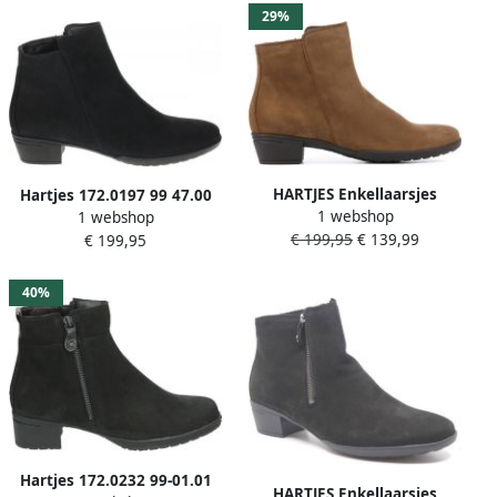
29%
HARTJES Enkellaarsjes
Hartjes 172.0197 99 47.00
1 webshop
Dames 172.0197 Maat: 36 5
1 webshop
Blauwe enkellaarzen wijdte
€ 199,95
€ 139,99
Materiaal: Nubuck Kleur:
€ 199,95
G
Cognac
40%
Hartjes 172.0232 99-01.01
HARTJES Enkellaarsjes