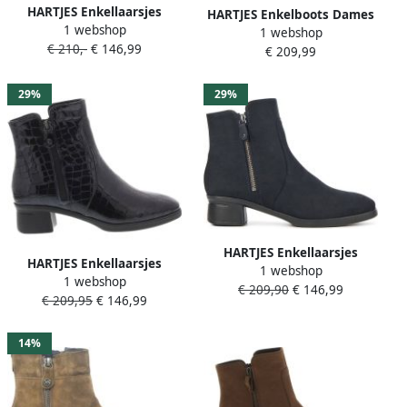
HARTJES Enkellaarsjes
HARTJES Enkelboots Dames
1 webshop
Dames Combi G Booty
1 webshop
Sue Rits H Booty Maat: 37
€ 210,-
€ 146,99
Maat: 37 Materiaal: Nubuck
€ 209,99
Materiaal: Suède Kleur:
Kleur: Zwart
Taupe
29%
29%
HARTJES Enkellaarsjes
HARTJES Enkellaarsjes
1 webshop
Dames 172.1902 Blues
1 webshop
Dames 172.1902 Blues
€ 209,90
€ 146,99
Maat: 41 5 Materiaal:
€ 209,95
€ 146,99
Maat: 43 Materiaal: Leer
Nubuck Kleur: Blauw
Kleur: Blauw
14%