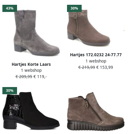
Zwart
43%
30%
Hartjes 172.0232 24-77.77
1 webshop
dames enkellaarzen
Hartjes Korte Laars
€ 219,99
€ 153,99
gekleed (7 5) bruin
1 webshop
172.0246 34 77.14
€ 209,95
€ 119,-
Donkerbruin Smoke Grijs
Wijdte H
30%