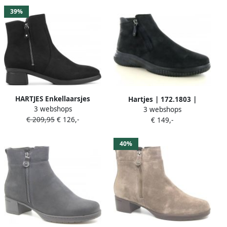
veterschoenenDames
39%
sneakersHalf-hoge
schoenen Taupe
HARTJES Enkellaarsjes
Hartjes | 172.1803 |
3 webshops
Dames 172.1902 Blues
3 webshops
Sportieve enkellaars met 2
€ 209,95
€ 126,-
Maat: 43 Materiaal: Nubuck
€ 149,-
ritsen
Kleur: Zwart
40%