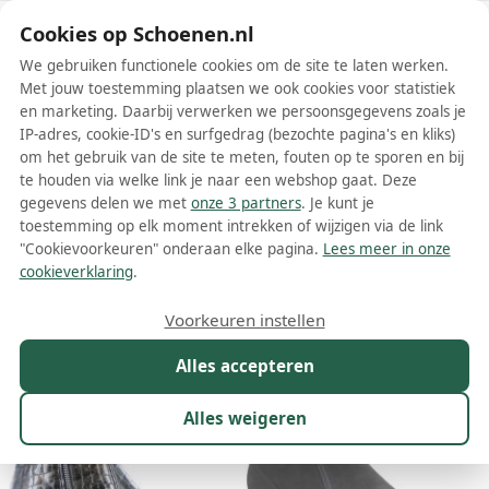
Schoenen.nl
Cookies op Schoenen.nl
We gebruiken functionele cookies om de site te laten werken.
Met jouw toestemming plaatsen we ook cookies voor statistiek
en marketing. Daarbij verwerken we persoonsgegevens zoals je
IP-adres, cookie-ID's en surfgedrag (bezochte pagina's en kliks)
om het gebruik van de site te meten, fouten op te sporen en bij
Wis filters
Alle filters
te houden via welke link je naar een webshop gaat. Deze
gegevens delen we met
onze 3 partners
. Je kunt je
Hartjes dames enkellaarsjes
toestemming op elk moment intrekken of wijzigen via de link
"Cookievoorkeuren" onderaan elke pagina.
Lees meer in onze
Meer lezen
cookieverklaring
.
Maat
Merk
1
Kleur
Prijs
Materiaal
Voorkeuren instellen
44 resultaten:
Alles accepteren
38%
44%
Alles weigeren