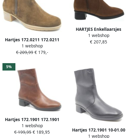
HARTJES Enkellaarsjes
1 webshop
Dames 172.1902 Blues
Hartjes 172.0211 172.0211
€ 207,85
Maat: 37 5 Materiaal:
1 webshop
30 57.00 Cognacbruine
Nubuck Kleur: Bruin
€ 209,99
€ 179,-
enkellaars wijdte H
5%
Hartjes 172.1901 172.1901
1 webshop
10 78.00 Bruine enkellaars
Hartjes 172.1901 10-01.00
€ 199,95
€ 189,95
wijdte G
1 webshop
dames enkellaarzen