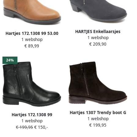
HARTJES Enkellaarsjes
Hartjes 172.1308 99 53.00
1 webshop
Dames 172.0173 City Boot
1 webshop
Cognacbruine enkellaars
€ 209,90
Maat: 36 5 Materiaal:
€ 89,99
wijdte G
Nubuck Kleur: Blauw
24%
Hartjes 1307 Trendy boot G
Hartjes 172.1308 99
1 webshop
zwart nubuck Kleur Zwart)
1 webshop
Volwassenen Laarsjes Kleur
€ 199,95
€ 199,95
€ 150,-
Zwart