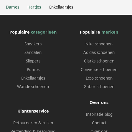
Dames
Hartjes
Enkellaarsjes
Populaire
categorieën
Populaire
merken
Sneakers
Nike schoenen
Sandalen
Adidas schoenen
Slippers
Clarks schoenen
Pumps
Converse schoenen
Enkellaarsjes
Ecco schoenen
Wandelschoenen
Gabor schoenen
Over ons
Klantenservice
Inspiratie blog
Retourneren & ruilen
Contact
Verzending & bezorging
Over ons