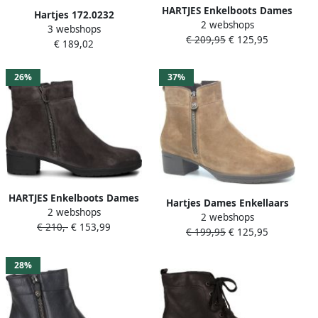
HARTJES Enkelboots Dames
Hartjes 172.0232
2 webshops
H Rits Booty Maat: 37 5
3 webshops
99~~~~~~~~~~~~~~~~~~~
€ 209,95
€ 125,95
Materiaal: Suède Kleur:
€ 189,02
Laarsjes Blauw
Taupe
26%
37%
HARTJES Enkelboots Dames
Hartjes Dames Enkellaars
2 webshops
H Rits Booty Maat: 36 5
2 webshops
Hip hop Boot Cognac
€ 210,-
€ 153,99
Kleur: Grijs
€ 199,95
€ 125,95
28%