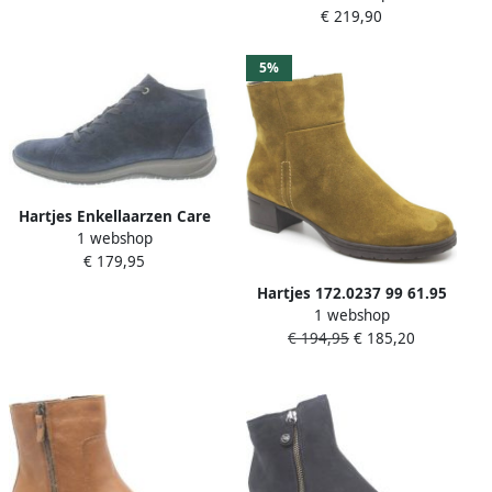
€ 219,90
gekleed (4 5) zwart
5%
Hartjes Enkellaarzen Care
1 webshop
SF BOOT
€ 179,95
Hartjes 172.0237 99 61.95
1 webshop
enkellaars corn suède
€ 194,95
€ 185,20