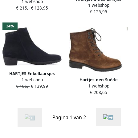
1 webshop
dames enkellaarzen
1 webshop
Dames 172.0173 City Boot
€ 215,-
€ 128,95
gekleed (4 5) zwart
€ 125,95
Maat: 42 5 Materiaal: Suède
Kleur: Zwart
24%
HARTJES Enkellaarsjes
1 webshop
Hartjes nen Suède
Dames 172.0197 Maat: 37 5
1 webshop
€ 185,-
€ 139,99
Enkellaarsjes Laarzen
Materiaal: Nubuck Kleur:
€ 208,65
130372 Cognac
Blauw
Pagina 1 van 2