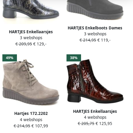
HARTJES Enkelboots Dames
HARTJES Enkellaarsjes
3 webshops
172.2201 Country Boot
3 webshops
Dames 172.1902 Blues
€ 214,95
€ 119,-
Maat: 42 5 Materiaal: Suède
€ 209,95
€ 129,-
Maat: 42 5 Materiaal:
Kleur: Zwart
Lakleer Kleur: Bruin
49%
38%
HARTJES Enkellaarsjes
Hartjes 172.2202
4 webshops
Dames 172.1902 Blues
4 webshops
30~~~~~~~~~~~~~~~~~~~
€ 205,75
€ 125,95
Maat: 37 5 Materiaal: Leer
€ 214,95
€ 107,99
Hoge
Kleur: Cognac
sneakersVeterlaarzenDames