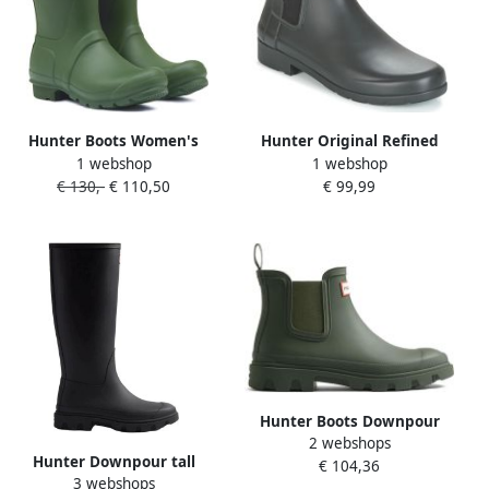
Hunter Boots Women's
Hunter Original Refined
1 webshop
1 webshop
Original Short
Chelsea WMS Enkellaarzen
€ 130,-
€ 110,50
€ 99,99
Rubberlaarzen olijfgroen
Dames Zwart
Hunter Boots Downpour
2 webshops
Chelsea Rubberlaarzen
Hunter Downpour tall
€ 104,36
olijfgroen
3 webshops
regenlaarzen met