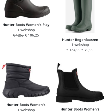
Hunter Boots Women's Play
1 webshop
Chelsea Neoprene Boot
€ 125,-
€ 106,25
Rubberlaarzen zwart
Hunter Regenlaarzen
1 webshop
WFT1001RMA-MWG Groen-
€ 164,99
€ 79,99
40 41
Hunter Boots Women's
Hunter Boots Women's
1 webshop
Intrepid Short Snow Boot