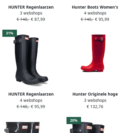
HUNTER Regenlaarzen
Hunter Boots Women's
3 webshops
4 webshops
Dames Womens Original
Original Tall Rubberlaarzen
€ 140,-
€ 87,99
€ 140,-
€ 95,99
Short Maat: 38 Materiaal:
olijfgroen
Rubber Kleur: Groen
31%
HUNTER Regenlaarzen
Hunter Originele hoge
4 webshops
3 webshops
Dames Womens Original
regenlaarzen in donkergrijs
€ 140,-
€ 95,99
€ 132,76
Tall Maat: 38 Materiaal:
Red Dames
Rubber Kleur: Blauw
20%