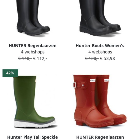
HUNTER Regenlaarzen
Hunter Boots Women's
4 webshops
4 webshops
Dames Womens Original
Original Play Boot Tall
€ 140,-
€ 112,-
€ 120,-
€ 53,98
Tall Maat: 43 Materiaal:
Rubberlaarzen zwart
Rubber Kleur: Zwart
42%
Hunter Play Tall Speckle
HUNTER Regenlaarzen