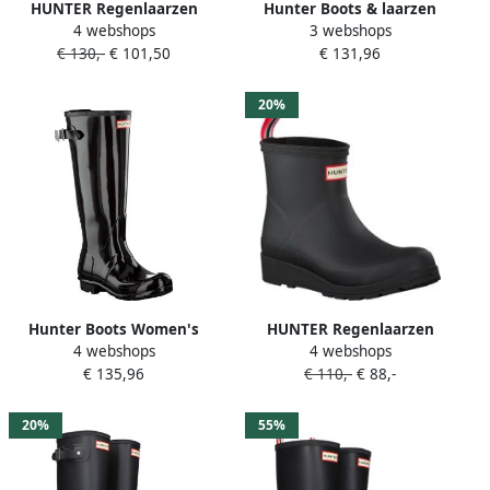
HUNTER Regenlaarzen
Hunter Boots & laarzen
4 webshops
3 webshops
Dames Womens Original
Womens Original Tall Gloss
€ 130,-
€ 101,50
€ 131,96
Short Maat: 37 Materiaal:
Boot Black in zwart
Rubber Kleur: Zwart
20%
Hunter Boots Women's
HUNTER Regenlaarzen
4 webshops
4 webshops
Original Tall Back
Dames Play Boot Short
€ 135,96
€ 110,-
€ 88,-
Adjustable Boot
Maat: 37 Materiaal: Rubber
Rubberlaarzen zwart
Kleur: Zwart
20%
55%