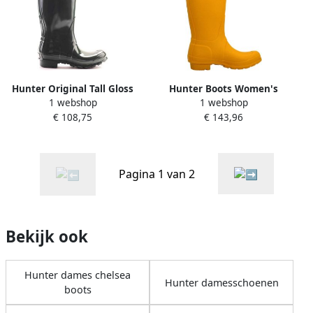
Hunter Original Tall Gloss
Hunter Boots Women's
1 webshop
1 webshop
Regenlaarzen Zwart Vrouw
Original Tall Rubberlaarzen
€ 108,75
€ 143,96
geel
Pagina 1 van 2
Bekijk ook
Hunter dames chelsea
Hunter damesschoenen
boots