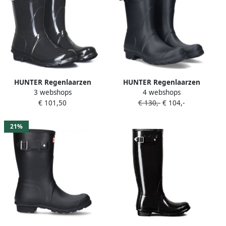
HUNTER Regenlaarzen
HUNTER Regenlaarzen
3 webshops
4 webshops
Dames Womens Original
Dames Womens Original
€ 101,50
€ 130,-
€ 104,-
Short Maat: 38 Materiaal:
Short Maat: 42 Materiaal:
Rubber Kleur: Zwart
Rubber Kleur: Blauw
21%