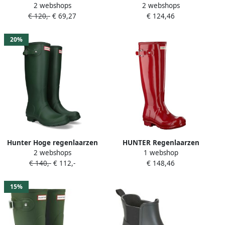
2 webshops
2 webshops
Sole Wellington Boots WMS
Dames Womens Original
€ 120,-
€ 69,27
€ 124,46
Regenlaarzen Dames Groen
Short Maat: 42 Materiaal:
Rubber Kleur: Rood
20%
Hunter Hoge regenlaarzen
HUNTER Regenlaarzen
2 webshops
1 webshop
Herfst Winter Collectie
Dames Womens Original
€ 140,-
€ 112,-
€ 148,46
Vrouwen Green Dames
Tall Maat: 37 Materiaal:
Rubber Kleur: Rood
15%