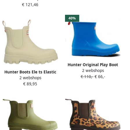
€ 121,46
profielzool en logo zwart
40%
Hunter Original Play Boot
2 webshops
Short Laars Dames Blauw
Hunter Boots Ele ts Elastic
€ 110,-
€ 66,-
2 webshops
Chelsea Boot Rubberlaarzen
€ 89,95
beige