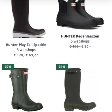
HUNTER Regenlaarzen
5 webshops
Dames Womens Original
Hunter Play Tall Speckle
€ 120,-
€ 96,-
Chelsea Maat: 37 Materiaal:
3 webshops
Sole Wellington Boots WMS
Rubber Kleur: Zwart
€ 120,-
€ 69,27
Regenlaarzen Dames
Donkergrijs
37%
31%