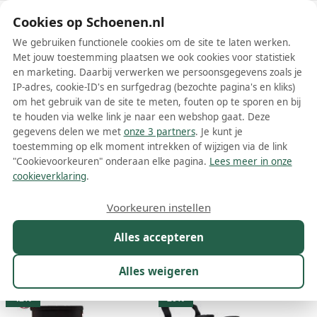
Schoenen.nl
Cookies op Schoenen.nl
We gebruiken functionele cookies om de site te laten werken.
Met jouw toestemming plaatsen we ook cookies voor statistiek
en marketing. Daarbij verwerken we persoonsgegevens zoals je
IP-adres, cookie-ID's en surfgedrag (bezochte pagina's en kliks)
om het gebruik van de site te meten, fouten op te sporen en bij
Wis filters
Alle filters
te houden via welke link je naar een webshop gaat. Deze
gegevens delen we met
onze 3 partners
. Je kunt je
Hunter dames boots
toestemming op elk moment intrekken of wijzigen via de link
"Cookievoorkeuren" onderaan elke pagina.
Lees meer in onze
Meer lezen
cookieverklaring
.
Chelsea boots
Enkelboots
Voorkeuren instellen
Alles accepteren
Maat
Merk
1
Kleur
Prijs
Materiaal
Alles weigeren
57 resultaten:
42%
20%