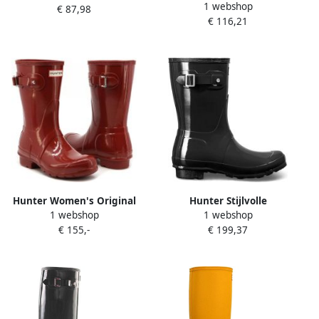
1 webshop
Commando Chelsea Boot
€ 87,98
Winterschoenen zwart
€ 116,21
Rubberlaarzen zwart
Hunter Women's Original
Hunter Stijlvolle
1 webshop
1 webshop
Short Gloss Wellington
waterdichte regenlaarzen
€ 155,-
€ 199,37
Boots Military Red
voor vrouwen Green Dames