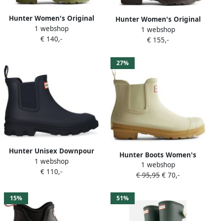
Hunter Women's Original
Hunter Women's Original
1 webshop
Chelsea Boots Lizard
1 webshop
Chelsea Leopard Boots
€ 140,-
€ 155,-
Leopard Print Chocolate
Brown
27%
Hunter Unisex Downpour
Hunter Boots Women's
1 webshop
Chelsea Boots Navy
1 webshop
Original Chelsea
€ 110,-
€ 95,95
€ 70,-
Rubberlaarzen beige
15%
51%