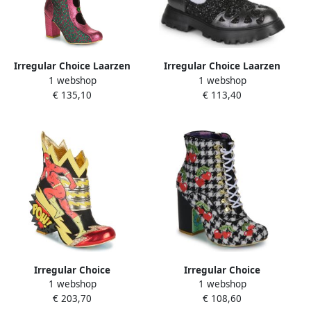
Irregular Choice Laarzen
Irregular Choice Laarzen
1 webshop
1 webshop
met hakken DITSY DARLING
STEP IN STYLE
€ 135,10
€ 113,40
Irregular Choice
Irregular Choice
1 webshop
1 webshop
Enkellaarzen CHASING
Enkellaarzen FRUITY PICNIC
€ 203,70
€ 108,60
JUSTICE