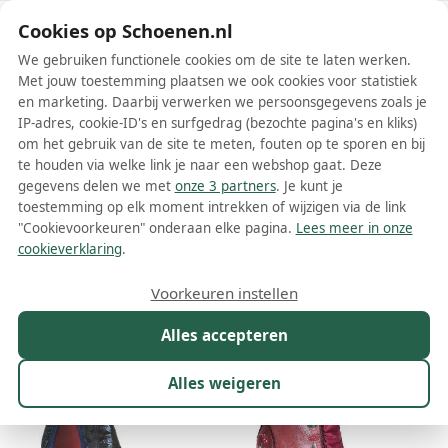
Schoenen.nl
Cookies op Schoenen.nl
We gebruiken functionele cookies om de site te laten werken.
Met jouw toestemming plaatsen we ook cookies voor statistiek
en marketing. Daarbij verwerken we persoonsgegevens zoals je
IP-adres, cookie-ID's en surfgedrag (bezochte pagina's en kliks)
om het gebruik van de site te meten, fouten op te sporen en bij
Wis filters
Alle filters
te houden via welke link je naar een webshop gaat. Deze
gegevens delen we met
onze 3 partners
. Je kunt je
Irregular Choice dames laarzen
toestemming op elk moment intrekken of wijzigen via de link
"Cookievoorkeuren" onderaan elke pagina.
Lees meer in onze
Meer lezen
cookieverklaring
.
Maat
Merk
1
Kleur
Prijs
Materiaal
Voorkeuren instellen
16 resultaten:
Alles accepteren
Alles weigeren