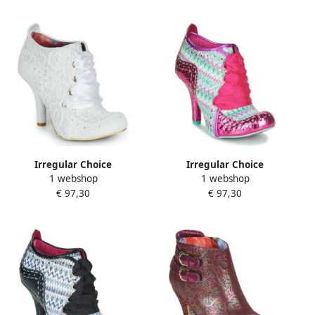
Irregular Choice
Irregular Choice
1 webshop
1 webshop
Enkellaarzen Abigail's 3rd
Enkellaarzen Abigail's 3rd
€ 97,30
€ 97,30
Party
Party