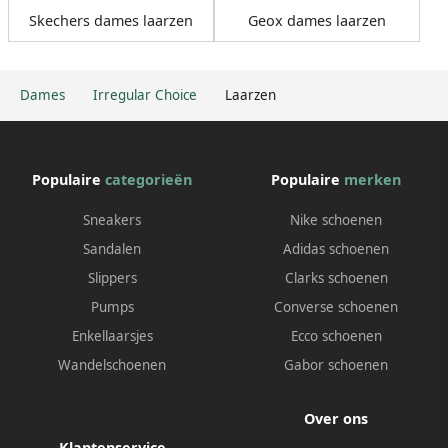
Skechers dames laarzen
Geox dames laarzen
Dames
Irregular Choice
Laarzen
Populaire
categorieën
Populaire
merken
Sneakers
Nike schoenen
Sandalen
Adidas schoenen
Slippers
Clarks schoenen
Pumps
Converse schoenen
Enkellaarsjes
Ecco schoenen
Wandelschoenen
Gabor schoenen
Over ons
Klantenservice