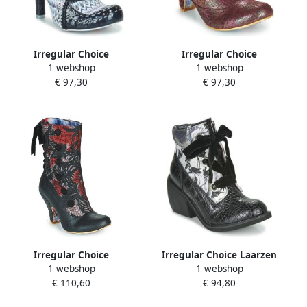
Irregular Choice
Irregular Choice
1 webshop
1 webshop
Enkellaarzen Abigail's 3rd
Enkellaarzen THINK ABOUT
€ 97,30
€ 97,30
Party
IT
Irregular Choice
Irregular Choice Laarzen
1 webshop
1 webshop
Enkellaarzen REINETTE
SCARPER
€ 110,60
€ 94,80