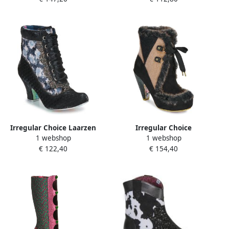
Irregular Choice Laarzen
Irregular Choice
1 webshop
1 webshop
HELLO THERE
Enkellaarzen APPLE
€ 122,40
€ 154,40
TURNOVER