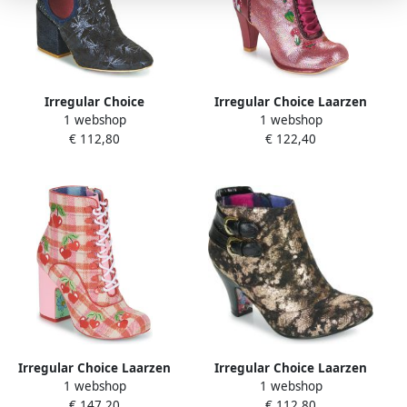
Irregular Choice
Irregular Choice Laarzen
1 webshop
1 webshop
Enkellaarzen KINGS ROAD
WOODLAND WANDER
€ 112,80
€ 122,40
Irregular Choice Laarzen
Irregular Choice Laarzen
1 webshop
1 webshop
FRUITY PICNIC
THINK ABOUT IT
€ 147,20
€ 112,80