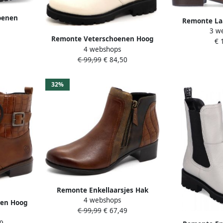
oenen
Remonte La
 boots in
3 w
Crista
Remonte Veterschoenen Hoog
€ 
4 webshops
Veterschoenen Hoog gebroken
€ 99,99
€ 84,50
wit
32%
Remonte Enkellaarsjes Hak
4 webshops
Enkellaarsjes Hak Cognac
nen Hoog
€ 99,99
€ 67,49
 Cognac