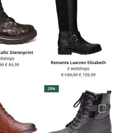
llic Dierenprint
ebshops
n Black Dames
Remonte Laarzen Elisabeth
99
€ 84,99
3 webshops
Hurley-Collection hakken
€ 139,99
€ 109,99
herfstmode lange laarzen met
binnenrits
25%