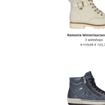
Remonte Winterlaarzen
3 webshops
Hurley-Collection vete
€ 119,95
€ 103,
outdoorschoen veter
met decoratieve 