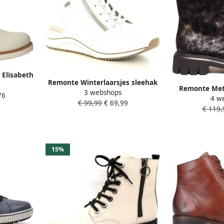
 Elisabeth
Remonte Winterlaarsjes sleehak
rschoenen
Remonte Meta
3 webshops
veterschoenen met
76
schoenen
4 w
Veterschoe
€ 99,99
€ 69,99
waterafstotende tex-membraan
gesp
€ 119,
15%