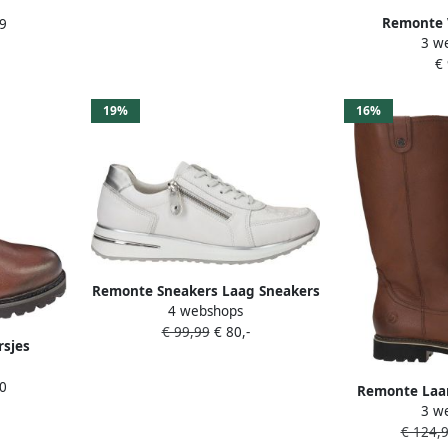
sjes met
Remonte V
9
membraan
3 w
Veterboots
€
profielzool m
19%
16%
Remonte Sneakers Laag Sneakers
4 webshops
Laag Wit
€ 99,99
€ 80,-
rsjes
sjes met
0
membraan
Remonte Laa
3 w
D
€ 124,