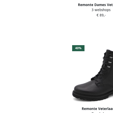
Remonte Dames Vet
3 webshops
D0F82-22 Brui
€ 89,-
40%
Remonte Veterlaa