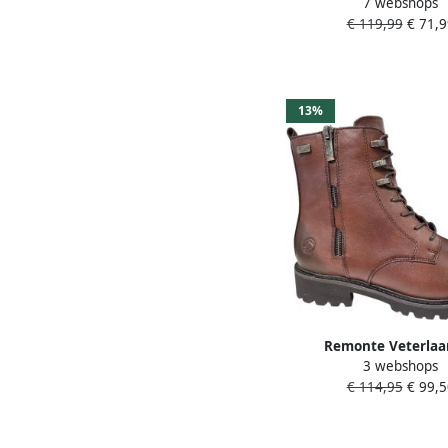
7 webshops
Veterboots enkellaar
€ 119,99
€ 71,9
waterafstotend TEX-
13%
Remonte Veterlaa
3 webshops
Veterboots enkellaar
€ 114,95
€ 99,5
waterafstotend TEX-