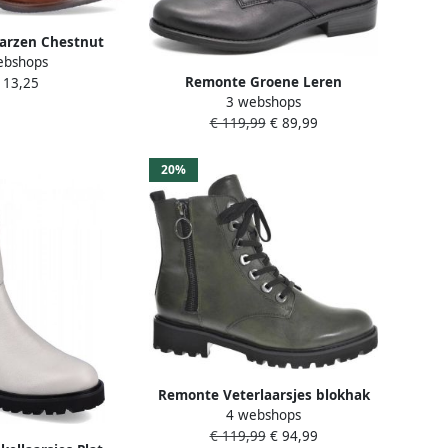
arzen Chestnut
ebshops
llino Eagle
Remonte Groene Leren
113,25
3 webshops
Veterschoenen voor Dames
€ 119,99
€ 89,99
Green Dames
20%
Remonte Veterlaarsjes blokhak
4 webshops
laarsjes veterschoenen flats in
€ 119,99
€ 94,99
used look