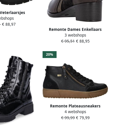
eterlaarsjes
ebshops
 enkellaarsjes
-
€ 88,97
et glitter-veters
Remonte Dames Enkellaars
3 webshops
R5172-90 Brons Metallic
€ 95,51
€ 88,95
20%
Remonte Plateausneakers
4 webshops
Veterboots enkellaarsjes met
€ 99,99
€ 79,99
waterafstotend TEX-membraan