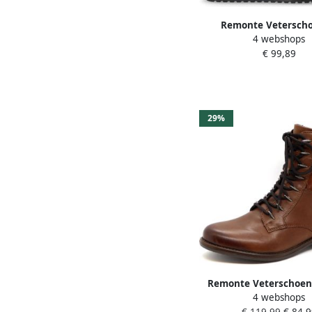
Remonte Vetersch
4 webshops
platform lace-up ankle
€ 99,89
crash look
29%
Remonte Veterschoe
4 webshops
Veterschoenen Hoog