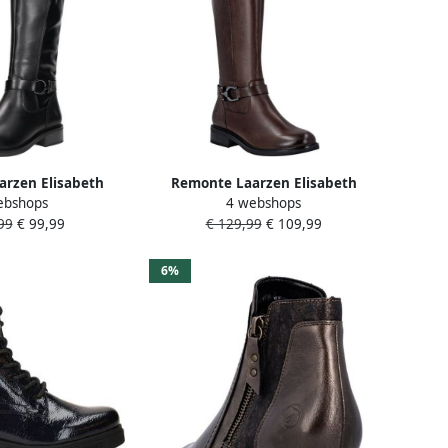
rzen Elisabeth
Remonte Laarzen Elisabeth
ebshops
4 webshops
ction Lange laars
Hurley-Collection Lange laars
99
€ 99,99
€ 129,99
€ 109,99
rs met binnenrits
klassieke laars met binnenrits
6%