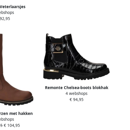
eterlaarsjes
ebshops
 enkellaarsjes
 92,95
et glitter-veters
Remonte Chelsea-boots blokhak
4 webshops
laarzen enkellaars met
€ 94,95
praktische binnenrits
rzen met hakken
ebshops
8485
95
€ 104,95