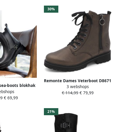
30%
Remonte Dames Veterboot D8671
ea-boots blokhak
3 webshops
92 Brons Metallic
ebshops
aars met afwerking
€ 114,99
€ 79,99
99
€ 69,99
euwenlook
21%