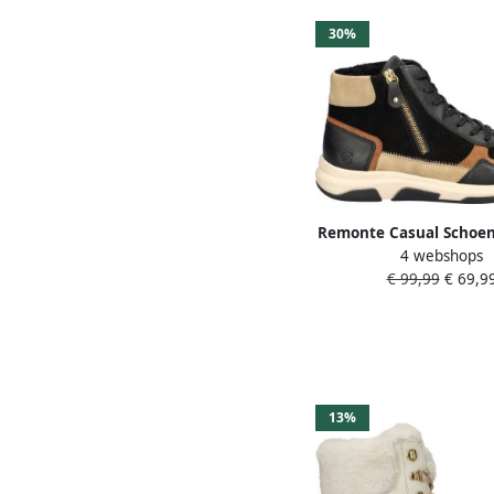
30%
Remonte Casual Schoe
4 webshops
Black Heren
€ 99,99
€ 69,9
13%