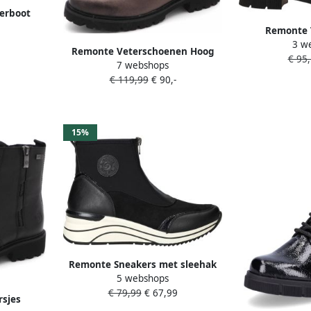
erboot
n
Remonte V
3 w
Veterboots
Remonte Veterschoenen Hoog
€ 95,
profielzool m
7 webshops
Veterschoenen Hoog Brons
€ 119,99
€ 90,-
15%
Remonte Sneakers met sleehak
5 webshops
Casual-boots enkellaars
€ 79,99
€ 67,99
plateauboots met Lite´n Soft-
rsjes
uitrusting