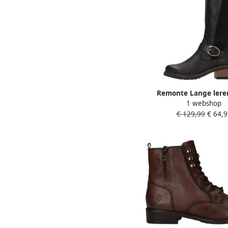
Remonte Lange lere
1 webshop
Laarzen met comfor
€ 129,99
€ 64,9
pasvorm Black D