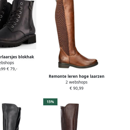
laarsjes blokhak
ebshops
rschoenen flats in
,99
€ 79,-
d look
Remonte leren hoge laarzen
2 webshops
zwart
€ 90,99
15%