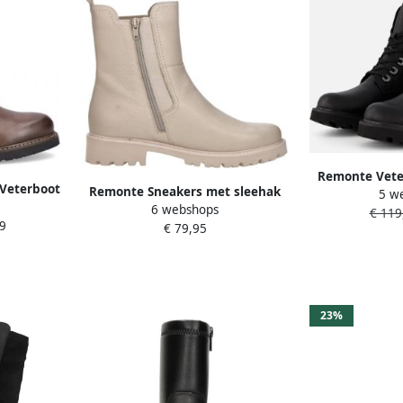
Remonte Veter
 Veterboot
Remonte Sneakers met sleehak
5 w
laarsjes vete
 Dames
6 webshops
Casual-boots enkellaars
€ 119
use
9
€ 79,95
plateauboots met Lite´n Soft-
uitrusting
23%