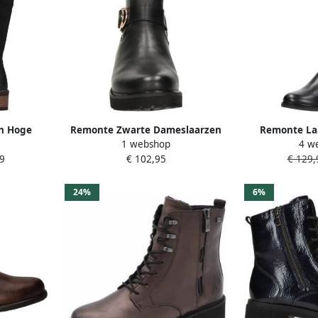
n Hoge
Remonte Zwarte Dameslaarzen
Remonte Laa
1 webshop
4 w
tabele
voor Diverse Activiteiten
Hurley-Colle
9
€ 102,95
€ 129,
ames
klassieke laa
24%
6%