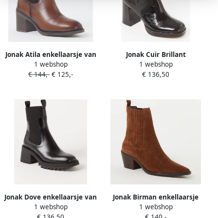
Jonak Atila enkellaarsje van
Jonak Cuir Brillant
1 webshop
1 webshop
leer
enkellaarsje van leer met
€ 144,-
€ 125,-
€ 136,50
lakfinish
Jonak Dove enkellaarsje van
Jonak Birman enkellaarsje
1 webshop
1 webshop
lakleer
van suède
€ 136,50
€ 140,-