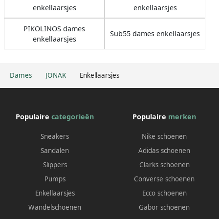
enkellaarsjes
enkellaarsjes
PIKOLINOS dames
Sub55 dames enkellaarsjes
enkellaarsjes
Dames
JONAK
Enkellaarsjes
Populaire
categorieën
Populaire
merken
Sneakers
Nike schoenen
Sandalen
Adidas schoenen
Slippers
Clarks schoenen
Pumps
Converse schoenen
Enkellaarsjes
Ecco schoenen
Wandelschoenen
Gabor schoenen