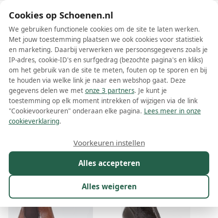
Schoenen.nl
Cookies op Schoenen.nl
We gebruiken functionele cookies om de site te laten werken.
Met jouw toestemming plaatsen we ook cookies voor statistiek
en marketing. Daarbij verwerken we persoonsgegevens zoals je
IP-adres, cookie-ID's en surfgedrag (bezochte pagina's en kliks)
om het gebruik van de site te meten, fouten op te sporen en bij
Wis filters
Alle filters
te houden via welke link je naar een webshop gaat. Deze
gegevens delen we met
onze 3 partners
. Je kunt je
JONAK dames enkellaarsjes
toestemming op elk moment intrekken of wijzigen via de link
"Cookievoorkeuren" onderaan elke pagina.
Lees meer in onze
Meer lezen
cookieverklaring
.
Maat
Merk
1
Kleur
Prijs
Materiaal
Voorkeuren instellen
9 resultaten:
Alles accepteren
13%
Alles weigeren