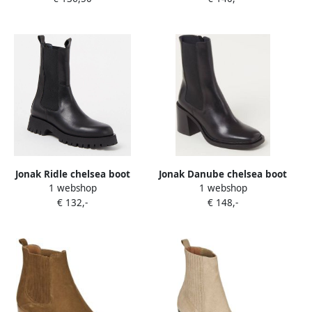
Jonak Ridle chelsea boot
Jonak Danube chelsea boot
1 webshop
1 webshop
van leer
van leer
€ 132,-
€ 148,-