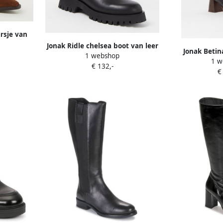
rsje van
Jonak Ridle chelsea boot van leer
Jonak Betin
1 webshop
1 w
€ 132,-
€