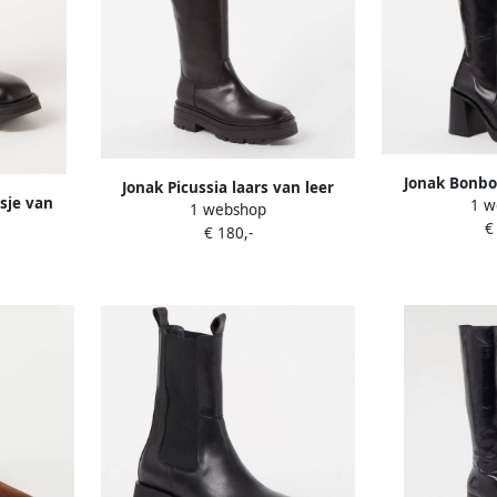
Jonak Bonbon
Jonak Picussia laars van leer
sje van
1 w
1 webshop
€
€ 180,-