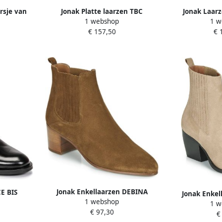
rsje van
Jonak Platte laarzen TBC
Jonak Laar
1 webshop
1 w
BO
€ 157,50
€ 
Jonak Enkellaarzen DEBINA
E BIS
Jonak Enkel
1 webshop
1 w
€ 97,30
€