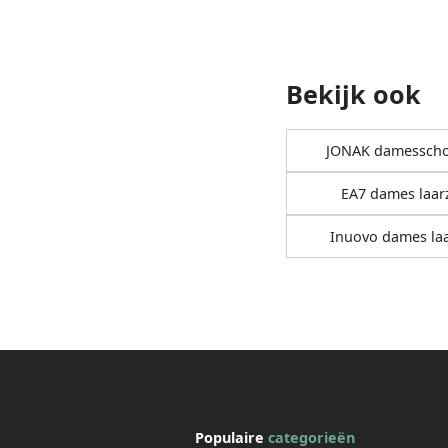
Bekijk ook
JONAK damessch
EA7 dames laar
Inuovo dames la
Populaire
categorieën