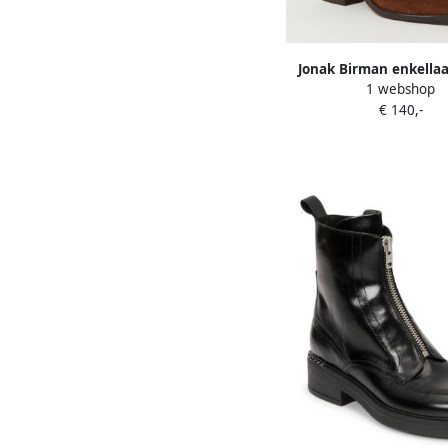
Jonak Birman enkellaa
1 webshop
suède
€ 140,-