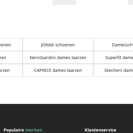
oenen
JONAK schoenen
Damessch
zen
NeroGiardini dames laarzen
Superfit dame
arzen
CAPRICE dames laarzen
Skechers dame
Populaire
merken
Klantenservice