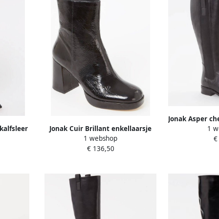
Jonak Asper ch
kalfsleer
Jonak Cuir Brillant enkellaarsje
1 w
1 webshop
van leer met lakfinish
€
€ 136,50