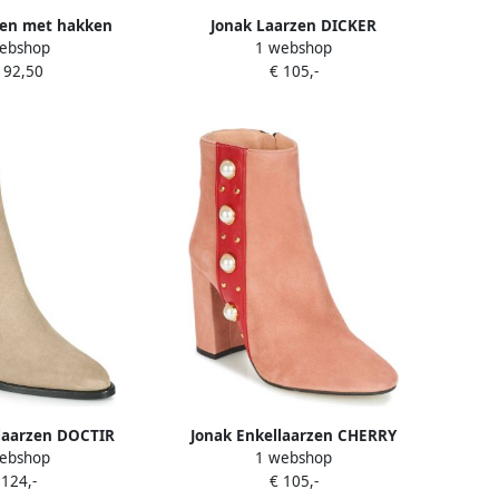
zen met hakken
Jonak Laarzen DICKER
ebshop
1 webshop
RICIA
192,50
€ 105,-
laarzen DOCTIR
Jonak Enkellaarzen CHERRY
ebshop
1 webshop
 124,-
€ 105,-