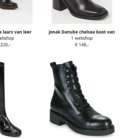
a laars van leer
Jonak Danube chelsea boot van
ebshop
1 webshop
leer
 220,-
€ 148,-