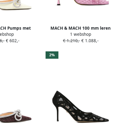
CH Pumps met
MACH & MACH 100 mm leren
ebshop
1 webshop
e en strik Geel
pumps verfraaid met strik en
6,-
€ 602,-
€ 1.210,-
€ 1.088,-
studs Roze
2%