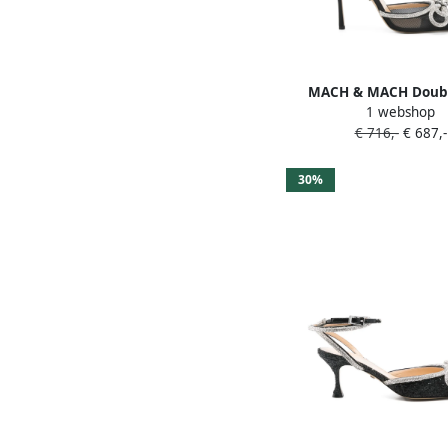
MACH & MACH Doub
1 webshop
pumps met enkelbandj
€ 716,-
€ 687,-
Zwart
30%