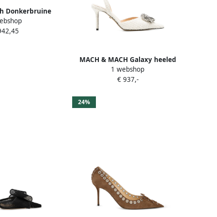
h Donkerbruine
ebshop
lingback Schoenen
942,45
n Dames
MACH & MACH Galaxy heeled
1 webshop
pumps Beige
€ 937,-
24%