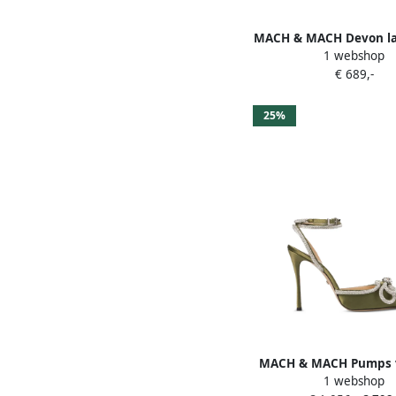
MACH & MACH Devon la
1 webshop
pumps Zwart
€ 689,-
25%
MACH & MACH Pumps v
1 webshop
met kristallen en dubb