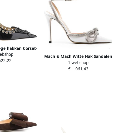
e hakken Corset-
ebshop
Embellished Pumps
Mach & Mach Witte Hak Sandalen
522,22
 zwart
1 webshop
White Dames
€ 1.061,43