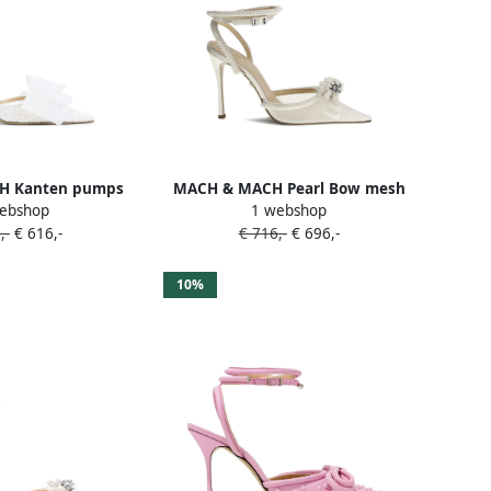
H Kanten pumps
MACH & MACH Pearl Bow mesh
ebshop
1 webshop
strik Wit
pumps Wit
,-
€ 616,-
€ 716,-
€ 696,-
10%