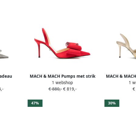
adeau
MACH & MACH Pumps met strik
MACH & MACH 
1 webshop
1 w
ilver
Rood
met pa
,-
€ 880,-
€ 819,-
€
47%
30%