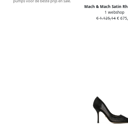
pumps voor de beste prijs en sale.
Mach & Mach Satin Rh
1 webshop
Stiletto Pumps Blac
€ 1.125,14
€ 675