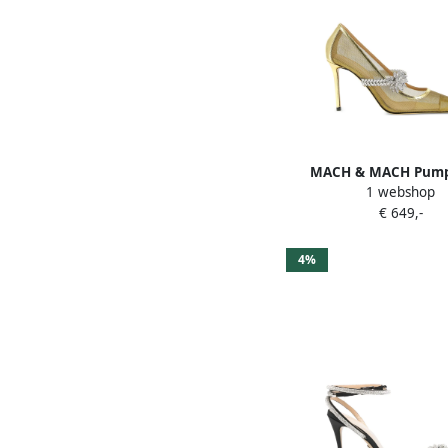
MACH & MACH Pump
1 webshop
bloemdetail en punti
€ 649,-
Goud
4%