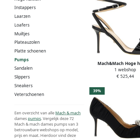
Instappers
Laarzen
Loafers
Muiltjes
Plateauzolen
Platte schoenen
Pumps
Mach&Mach Hoge h
Sandalen
1 webshop
'Double Bow' Pumps 
€ 525,44
Slippers
Sneakers
39%
Veterschoenen
Een overzicht van alle
Mach & mach
dames
pumps
. Vergelijk deze 72
Mach & mach dames pumps van 3
betrouwbare webshops op model,
prijs en maat. Hierdoor vind deze