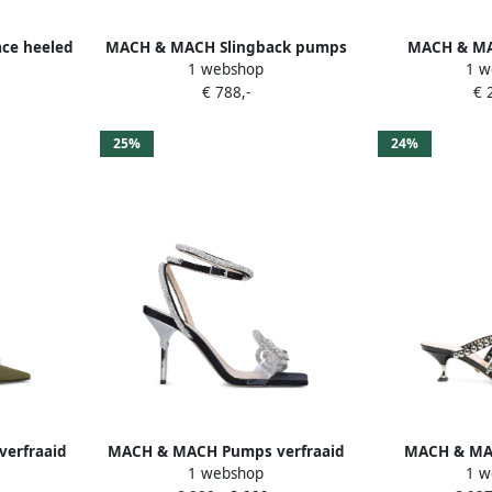
ce heeled
MACH & MACH Slingback pumps
MACH & MA
1 webshop
1 w
met strikdetail Beige
slingback
€ 788,-
€ 
25%
24%
erfraaid
MACH & MACH Pumps verfraaid
MACH & MA
1 webshop
1 w
ele strik
met kristallen Wit
strikdetail