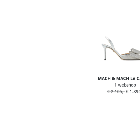
MACH & MACH Le C
1 webshop
slingback pumps Z
€ 2.105,-
€ 1.894