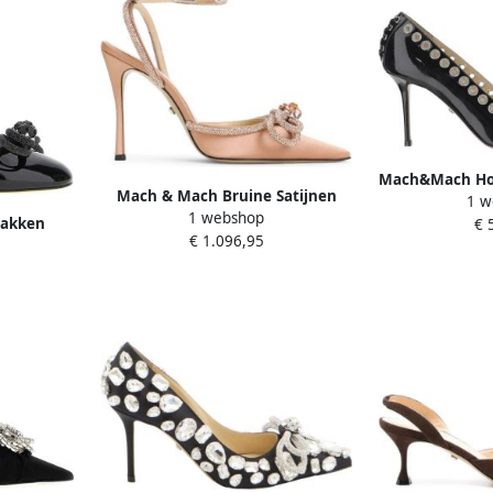
Mach&Mach Hog
Mach & Mach Bruine Satijnen
1 w
Style Crystal-
1 webshop
Pumps voor Vrouwen
akken
€ 
in
€ 1.096,95
in zwart