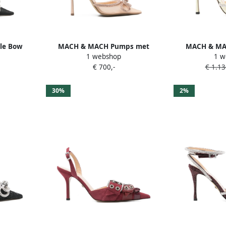
le Bow
MACH & MACH Pumps met
MACH & MA
1 webshop
1 w
e en hak
dubbele strik en hak Beige
enkelbandj
€ 700,-
€ 1.13
30%
2%