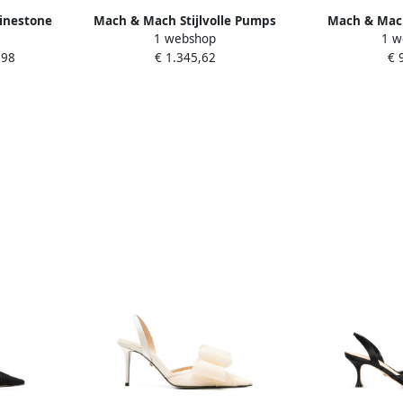
inestone
Mach & Mach Stijlvolle Pumps
Mach & Mac
1 webshop
1 w
k Dames
voor Vrouwen Black Dames
Kitten Heel S
,98
€ 1.345,62
€ 
Brow