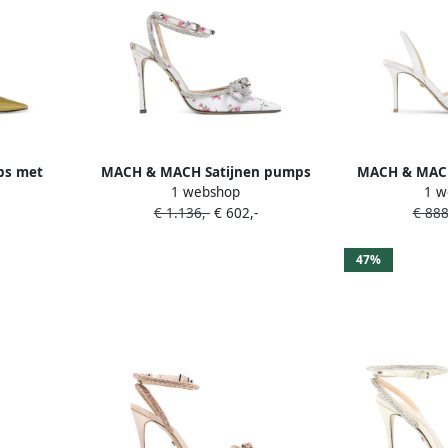
s met
MACH & MACH Satijnen pumps
MACH & MAC
1 webshop
1 w
ge neus
verfraaid met bloemen Wit
met 
€ 1.136,-
€ 602,-
€ 888
47%