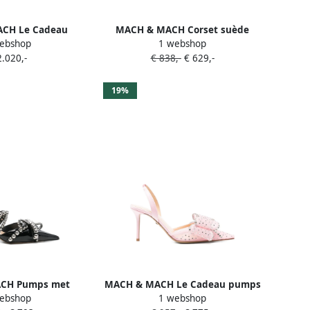
CH Le Cadeau
MACH & MACH Corset suède
ebshop
1 webshop
 pumps Zwart
pumps met puntige neus en
2.020,-
€ 838,-
€ 629,-
kristallen Bruin
19%
CH Pumps met
MACH & MACH Le Cadeau pumps
ebshop
1 webshop
 en studs Zwart
verfraaid met strik Roze