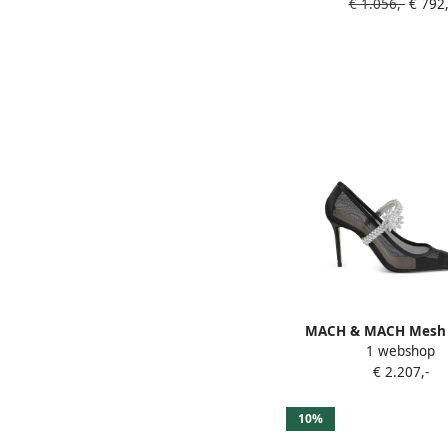
€ 1.056,-
€ 792,
Groen
MACH & MACH Mesh
1 webshop
verfraaid met lotus bl
€ 2.207,-
10%