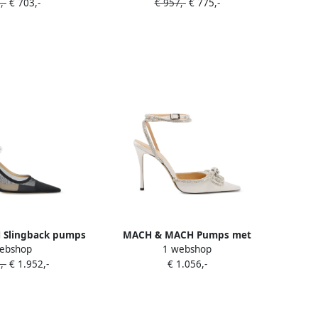
,-
€ 703,-
€ 957,-
€ 775,-
Slingback pumps
MACH & MACH Pumps met
ebshop
1 webshop
t bloemen Zwart
dubbele strik en hak Wit
,-
€ 1.952,-
€ 1.056,-