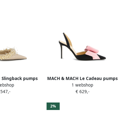
Slingback pumps
MACH & MACH Le Cadeau pumps
ebshop
1 webshop
rel Beige
met strikdetail en puntige neus
 547,-
€ 629,-
Zwart
2%