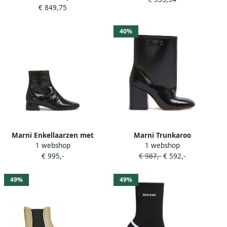
€ 849,75
40%
Marni Enkellaarzen met
Marni Trunkaroo
1 webshop
1 webshop
krokodillen-reliëf Zwart
enkellaarzen met blokhak
€ 995,-
€ 987,-
€ 592,-
Zwart
49%
49%