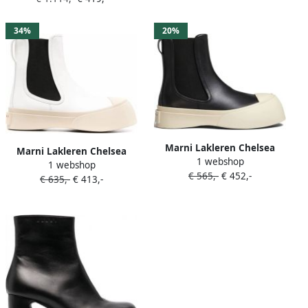
34%
20%
Marni Lakleren Chelsea
Marni Lakleren Chelsea
1 webshop
laarzen Zwart
1 webshop
laarzen Wit
€ 565,-
€ 452,-
€ 635,-
€ 413,-