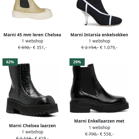
Marni 45 mm leren Chelsea
Marni Intarsia enkelsokken
1 webshop
1 webshop
laarzen Beige
Zwart
€ 690,-
€ 351,-
€ 2.154,-
€ 1.079,-
62%
29%
Marni Enkellaarzen met
Marni Chelsea laarzen
1 webshop
geribbelde zool Zwart
1 webshop
Zwart
€ 790,-
€ 558,-
€ 1.114,-
€ 419,-