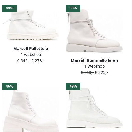
49%
50%
Marsèll Pallottola
1 webshop
veterlaarzen Wit
Marsèll Gommello leren
€ 545,-
€ 273,-
1 webshop
combat boots Wit
€ 650,-
€ 325,-
46%
49%