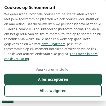
Schoenen.nl
Cookies op Schoenen.nl
We gebruiken functionele cookies om de site te laten werken.
Met jouw toestemming plaatsen we ook cookies voor statistiek
en marketing. Daarbij verwerken we persoonsgegevens zoals je
IP-adres, cookie-ID's en surfgedrag (bezochte pagina's en kliks)
om het gebruik van de site te meten, fouten op te sporen en bij
Wis filters
Alle filters
te houden via welke link je naar een webshop gaat. Deze
gegevens delen we met
onze 3 partners
. Je kunt je
Witte Marsèll dames laarzen
toestemming op elk moment intrekken of wijzigen via de link
"Cookievoorkeuren" onderaan elke pagina.
Lees meer in onze
Meer lezen
cookieverklaring
.
Veterlaarzen
Voorkeuren instellen
Alles accepteren
Maat
Merk
1
Kleur
1
Prijs
Materiaal
Alles weigeren
14 resultaten:
40%