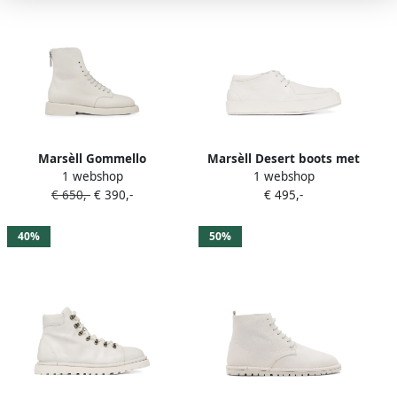
Marsèll Gommello
Marsèll Desert boots met
1 webshop
1 webshop
enkellaarzen met ronde
plateauzool Wit
€ 650,-
€ 390,-
€ 495,-
neus Wit
40%
50%