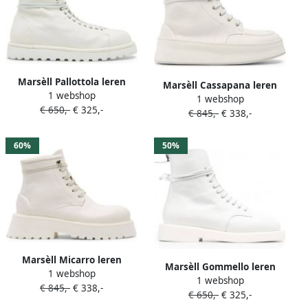
Marsèll Pallottola leren
Marsèll Cassapana leren
1 webshop
combat boots Wit
1 webshop
combat boots Wit
€ 650,-
€ 325,-
€ 845,-
€ 338,-
60%
50%
Marsèll Micarro leren
Marsèll Gommello leren
1 webshop
veterlaarzen Wit
1 webshop
combat boots Wit
€ 845,-
€ 338,-
€ 650,-
€ 325,-