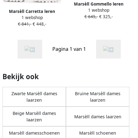
Marsèll Gommello leren
1 webshop
combat boots Wit
Marsèll Carretta leren
€ 645,-
€ 325,-
1 webshop
laarzen met plateauzool Wit
€ 841,-
€ 448,-
Pagina 1 van 1
Bekijk ook
Zwarte Marsèll dames
Bruine Marsèll dames
laarzen
laarzen
Beige Marsèll dames
Marsèll dames laarzen
laarzen
Marsèll damesschoenen
Marsèll schoenen