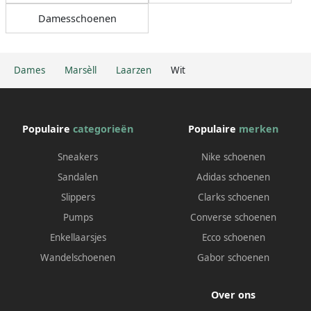
Damesschoenen
Dames
Marsèll
Laarzen
Wit
Populaire
categorieën
Populaire
merken
Sneakers
Nike schoenen
Sandalen
Adidas schoenen
Slippers
Clarks schoenen
Pumps
Converse schoenen
Enkellaarsjes
Ecco schoenen
Wandelschoenen
Gabor schoenen
Over ons