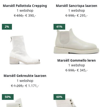
Marsèll Pallottola Crepping
Marsèll Sancrispa laarzen
1 webshop
1 webshop
laarzen Wit
Wit
€ 650,-
€ 390,-
€ 590,-
€ 295,-
2%
41%
Marsèll Gommello leren
1 webshop
Chelsea laarzen Wit
€ 590,-
€ 345,-
Marsèll Gekreukte laarzen
1 webshop
met metalen neus Wit
€ 1.205,-
€ 1.171,-
50%
60%