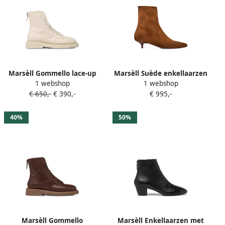
Marsèll Gommello lace-up
Marsèll Suède enkellaarzen
1 webshop
1 webshop
ankle boots Beige
Bruin
€ 650,-
€ 390,-
€ 995,-
40%
50%
Marsèll Gommello
Marsèll Enkellaarzen met