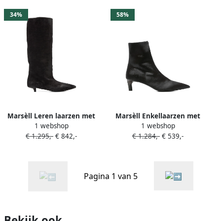
34%
58%
Marsèll Leren laarzen met
Marsèll Enkellaarzen met
1 webshop
1 webshop
puntige neus en reliëf
puntige neus Zwart
€ 1.295,-
€ 842,-
€ 1.284,-
€ 539,-
Zwart
Pagina 1 van 5
Bekijk ook