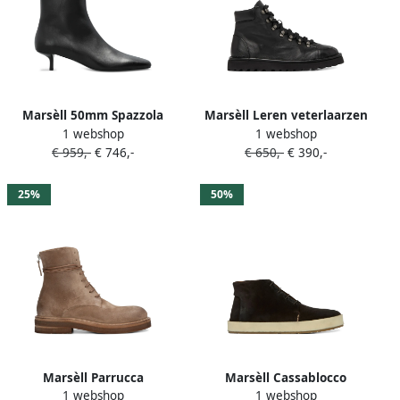
Marsèll 50mm Spazzola
Marsèll Leren veterlaarzen
1 webshop
1 webshop
laarzen met vierkante neus
Zwart
€ 959,-
€ 746,-
€ 650,-
€ 390,-
Zwart
25%
50%
Marsèll Parrucca
Marsèll Cassablocco
1 webshop
1 webshop
enkellaarzen met veters
veterlaarzen Bruin