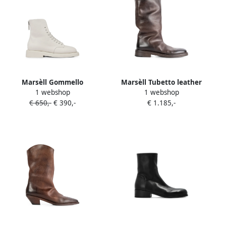
Marsèll Gommello
Marsèll Tubetto leather
1 webshop
1 webshop
enkellaarzen met ronde
boots Bruin
€ 650,-
€ 390,-
€ 1.185,-
neus Wit