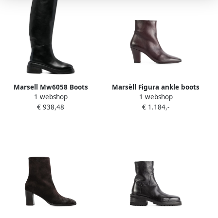
Marsell Mw6058 Boots
Marsèll Figura ankle boots
1 webshop
1 webshop
Zwart Dames
Bruin
€ 938,48
€ 1.184,-