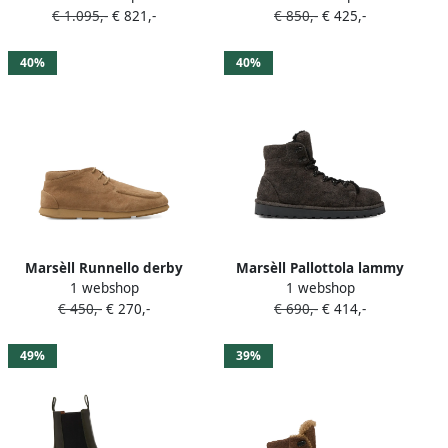
€ 1.095,-
€ 821,-
€ 850,-
€ 425,-
Beige
40%
40%
Marsèll Runnello derby
Marsèll Pallottola lammy
1 webshop
1 webshop
veterschoenen Bruin
veterlaarzen Grijs
€ 450,-
€ 270,-
€ 690,-
€ 414,-
49%
39%