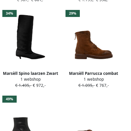
neus Bruin
34%
29%
Marsèll Spino laarzen Zwart
Marsèll Parrucca combat
1 webshop
1 webshop
boots Bruin
€ 1.495,-
€ 972,-
€ 1.095,-
€ 767,-
49%