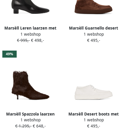
Marsèll Leren laarzen met
Marsèll Guarnello desert
1 webshop
1 webshop
ritssluiting Zwart
boots Bruin
€ 995,-
€ 498,-
€ 495,-
49%
Marsèll Spazzola laarzen
Marsèll Desert boots met
1 webshop
1 webshop
met kitten-hak Bruin
plateauzool Wit
€ 1.295,-
€ 648,-
€ 495,-