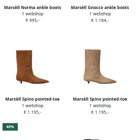
Marsèll Norma ankle boots
Marsèll Gnocco ankle boots
1 webshop
1 webshop
Bruin
Zwart
€ 995,-
€ 1.184,-
Marsèll Spino pointed-toe
Marsèll Spino pointed-toe
1 webshop
1 webshop
suede ankle boots Bruin
suede boots Beige
€ 1.195,-
€ 1.195,-
40%