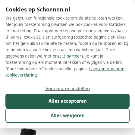
Schoenen.nl
Cookies op Schoenen.nl
We gebruiken functionele cookies om de site te laten werken.
Met jouw toestemming plaatsen we ook cookies voor statistiek
en marketing. Daarbij verwerken we persoonsgegevens zoals je
IP-adres, cookie-ID's en surfgedrag (bezochte pagina's en kliks)
om het gebruik van de site te meten, fouten op te sporen en bij
Wis filters
Alle filters
te houden via welke link je naar een webshop gaat. Deze
gegevens delen we met
onze 3 partners
. Je kunt je
Marsèll dames laarzen
toestemming op elk moment intrekken of wijzigen via de link
"Cookievoorkeuren" onderaan elke pagina.
Lees meer in onze
Meer lezen
cookieverklaring
.
Cowboylaarzen
Hoge laarzen
Overknee laarzen
Veterlaa
Voorkeuren instellen
Alles accepteren
Maat
Merk
1
Kleur
Prijs
Materiaal
Alles weigeren
169 resultaten: