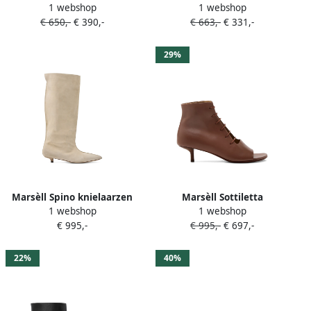
1 webshop
1 webshop
enkellaarzen met ronde
rits Zwart
€ 650,-
€ 390,-
€ 663,-
€ 331,-
neus Bruin
29%
Marsèll Spino knielaarzen
Marsèll Sottiletta
1 webshop
1 webshop
met puntige neus Beige
veterlaarzen met open neus
€ 995,-
€ 995,-
€ 697,-
Bruin
22%
40%