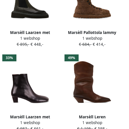
Marsèll Laarzen met
Marsèll Pallottola lammy
1 webshop
1 webshop
plateauzool Groen
veterlaarzen Bruin
€ 895,-
€ 448,-
€ 684,-
€ 414,-
33%
49%
Marsèll Laarzen met
Marsèll Leren
1 webshop
1 webshop
vierkante neus Zwart
cowboylaarzen met puntige
€ 987,-
€ 661,-
€ 1.195,-
€ 598,-