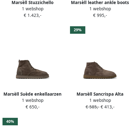
Marsèll Stuzzichello
Marsèll leather ankle boots
1 webshop
1 webshop
pointed-toe boots Bruin
Zwart
€ 1.423,-
€ 995,-
29%
Marsèll Suède enkellaarzen
Marsèll Sancrispa Alta
1 webshop
1 webshop
met veters Bruin
veterlaarzen Bruin
€ 650,-
€ 585,-
€ 413,-
40%