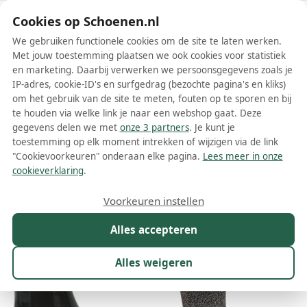
Schoenen.nl
Cookies op Schoenen.nl
We gebruiken functionele cookies om de site te laten werken.
Met jouw toestemming plaatsen we ook cookies voor statistiek
en marketing. Daarbij verwerken we persoonsgegevens zoals je
IP-adres, cookie-ID's en surfgedrag (bezochte pagina's en kliks)
om het gebruik van de site te meten, fouten op te sporen en bij
Wis filters
Alle filters
te houden via welke link je naar een webshop gaat. Deze
gegevens delen we met
onze 3 partners
. Je kunt je
Melissa dames laarzen
toestemming op elk moment intrekken of wijzigen via de link
"Cookievoorkeuren" onderaan elke pagina.
Lees meer in onze
Meer lezen
cookieverklaring
.
Maat
Merk
1
Kleur
Prijs
Materiaal
Voorkeuren instellen
20 resultaten:
Alles accepteren
35%
Alles weigeren