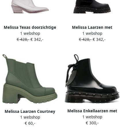
Melissa Texas doorzichtige
Melissa Laarzen met
1 webshop
1 webshop
laarzen Wit
plateauzool en vlakken
€ 428,-
€ 342,-
€ 428,-
€ 342,-
Zwart
Melissa Enkellaarzen met
Melissa Laarzen Courtney
1 webshop
plateauzool Zwart
1 webshop
Boot AD Green
€ 300,-
€ 60,-