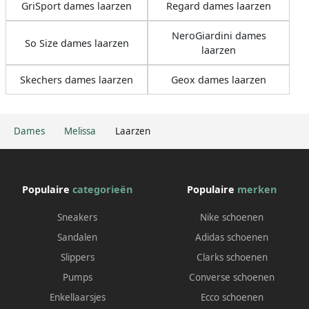
GriSport dames laarzen
Regard dames laarzen
NeroGiardini dames
So Size dames laarzen
laarzen
Skechers dames laarzen
Geox dames laarzen
Dames
Melissa
Laarzen
Populaire
categorieën
Populaire
merken
Sneakers
Nike schoenen
Sandalen
Adidas schoenen
Slippers
Clarks schoenen
Pumps
Converse schoenen
Enkellaarsjes
Ecco schoenen