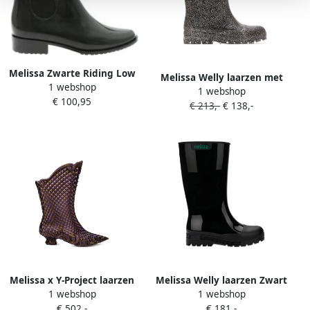
Melissa Zwarte Riding Low
Melissa Welly laarzen met
1 webshop
Laarzen Black Dames
1 webshop
glitter Zwart
€ 100,95
€ 213,-
€ 138,-
Melissa x Y-Project laarzen
Melissa Welly laarzen Zwart
1 webshop
1 webshop
met puntige neus Paars
€ 502,-
€ 181,-