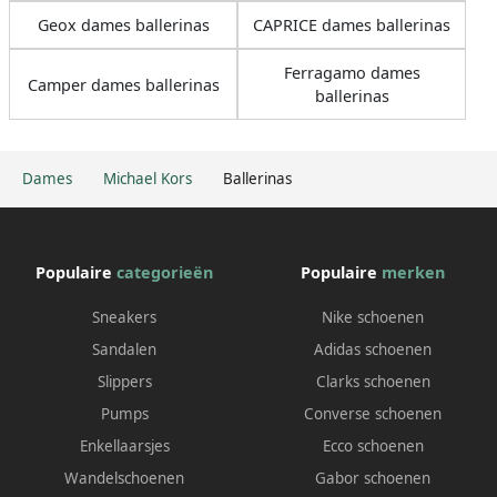
Geox dames ballerinas
CAPRICE dames ballerinas
Ferragamo dames
Camper dames ballerinas
ballerinas
Dames
Michael Kors
Ballerinas
Populaire
categorieën
Populaire
merken
Sneakers
Nike schoenen
Sandalen
Adidas schoenen
Slippers
Clarks schoenen
Pumps
Converse schoenen
Enkellaarsjes
Ecco schoenen
Wandelschoenen
Gabor schoenen