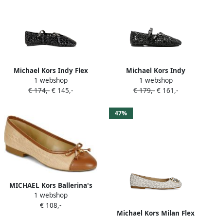
Michael Kors Indy Flex
Michael Kors Indy
1 webshop
1 webshop
geweven ballerina's met
ballerina's met gesp Zwart
€ 174,-
€ 145,-
€ 179,-
€ 161,-
gespbandje Zwart
47%
MICHAEL Kors Ballerina's
1 webshop
PIPER FLEX BALLET
€ 108,-
Michael Kors Milan Flex