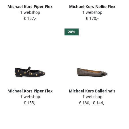
Michael Kors Piper Flex
Michael Kors Nellie Flex
1 webshop
1 webshop
logo-print bow-detail ballet
stud-embellished leather
€ 157,-
€ 170,-
flats Bruin
ballet flats Bruin
20%
Michael Kors Piper Flex
Michael Kors Ballerina's
1 webshop
1 webshop
slingback pumps met
met logoplakkaat Bruin
€ 155,-
€ 180,-
€ 144,-
bewerkte neus Beige