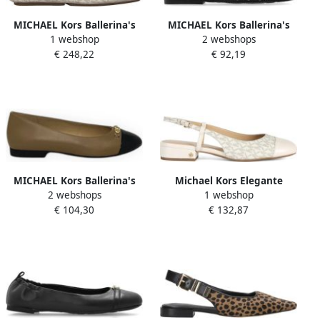
MICHAEL Kors Ballerina's
MICHAEL Kors Ballerina's
1 webshop
2 webshops
van leer met logomotief
met bevestigingsriempje
€ 248,22
€ 92,19
model 'LILLIE'
model 'COLLETTE'
MICHAEL Kors Ballerina's
Michael Kors Elegante
2 webshops
1 webshop
met labelapplicatie model
Ballerina Schoenen voor
€ 104,30
€ 132,87
'REBECCA'
Vrouwen