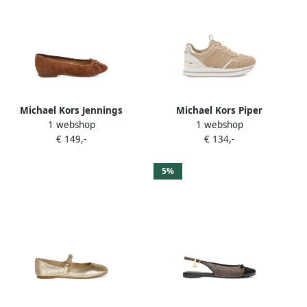
Michael Kors Jennings
Michael Kors Piper
1 webshop
1 webshop
suède loafers met
ballerina's met strikdetail
€ 149,-
€ 134,-
logoplakkaat Bruin
Groen
5%