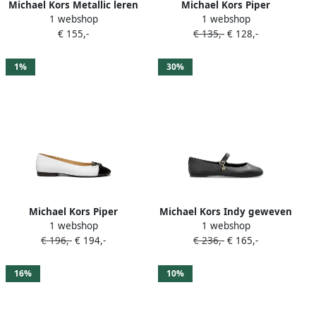
Michael Kors Metallic leren
Michael Kors Piper
1 webshop
1 webshop
Mary Jane ballerina's Goud
slingback ballerina's Bruin
€ 155,-
€ 135,-
€ 128,-
1%
30%
Michael Kors Piper
Michael Kors Indy geweven
1 webshop
1 webshop
ballerina's met bewerkte
ballerina's met gesp Beige
€ 196,-
€ 194,-
€ 236,-
€ 165,-
neus Wit
16%
10%