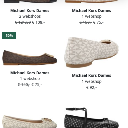
Michael Kors Dames
Michael Kors Dames
2 webshops
1 webshop
Ballerina Bruin 40T6PIFP1B
Ballerina Bruin 40F5MLFP1B
€ 121,50
€ 108,-
€ 150,-
€ 75,-
200 Piper Flex
150 Milan Flex
50%
Michael Kors Dames
Michael Kors Dames
1 webshop
Ballerina Bruin 40F5MLFP1B
1 webshop
Ballerina Bruin 40F5MAFP1L
€ 150,-
€ 75,-
200 Milan Flex
€ 92,-
150 Mandy Flat