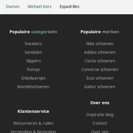
Dames
Michael Kors
Espadrilles
Populaire
categorieën
Populaire
merken
Sneakers
Nike schoenen
Sandalen
Adidas schoenen
Slippers
Clarks schoenen
Pumps
Converse schoenen
Enkellaarsjes
Ecco schoenen
Wandelschoenen
Gabor schoenen
Over ons
Klantenservice
Inspiratie blog
Retourneren & ruilen
Contact
Verzending & bezorging
Over ons