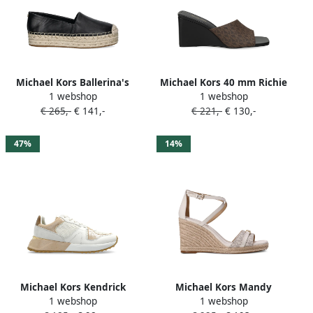
Michael Kors Ballerina's
Michael Kors 40 mm Richie
1 webshop
1 webshop
met monogram-patroon
espadrilles Bruin
€ 265,-
€ 141,-
€ 221,-
€ 130,-
Bruin
47%
14%
Michael Kors Kendrick
Michael Kors Mandy
1 webshop
1 webshop
Empire espadrilles Wit
espadrilles Beige