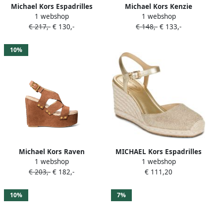
Michael Kors Espadrilles
Michael Kors Kenzie
1 webshop
1 webshop
met veters Zwart
espadrilles met sleehak
€ 217,-
€ 130,-
€ 148,-
€ 133,-
Beige
10%
Michael Kors Raven
MICHAEL Kors Espadrilles
1 webshop
1 webshop
espadrilles met studs Bruin
KENZIE WEDGE
€ 203,-
€ 182,-
€ 111,20
10%
7%