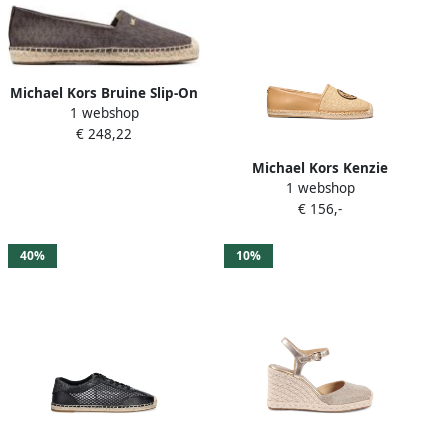
Michael Kors Bruine Slip-On
1 webshop
Schoenen met Korrelige
€ 248,22
Textuur
Michael Kors Kenzie
1 webshop
espadrilles met
€ 156,-
logoplakkaat Beige
40%
10%