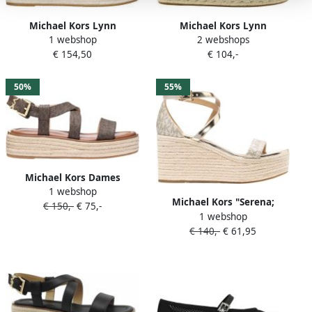
Michael Kors Lynn
Michael Kors Lynn
1 webshop
2 webshops
Signature Logo Platform
Espadrille
€ 154,50
€ 104,-
Espadrille
50%
55%
Michael Kors Dames
1 webshop
Espadrille Bruin 40S5LYFS1B
Michael Kors "Serena;
€ 150,-
€ 75,-
200 Lynn Espadrille Sandal
1 webshop
Wedge Espadrille in
€ 140,-
€ 61,95
lichtgoud"; Beige Dames