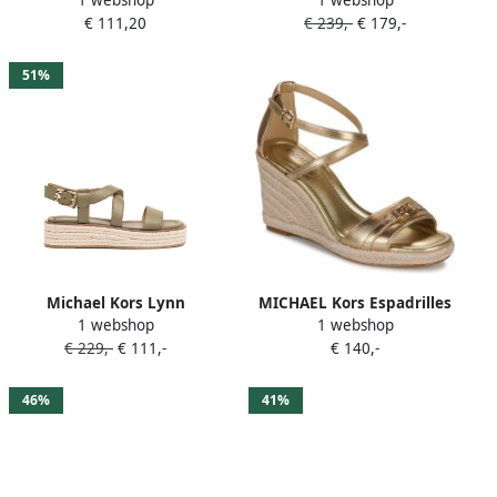
KENZIE WEDGE
espadrilles met plateauzool
€ 111,20
€ 239,-
€ 179,-
en logo-reliëf Roze
51%
Michael Kors Lynn
MICHAEL Kors Espadrilles
1 webshop
1 webshop
espadrilles Groen
MANDY WEDGE
€ 229,-
€ 111,-
€ 140,-
46%
41%