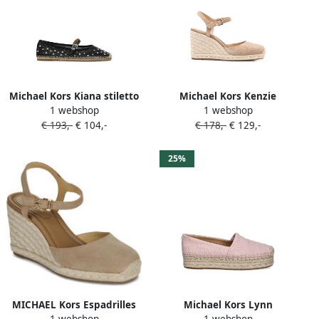
Michael Kors Kiana stiletto
Michael Kors Kenzie
1 webshop
1 webshop
pumps met gedraaid detail
espadrilles met sleehak
€ 193,-
€ 104,-
€ 178,-
€ 129,-
Goud
Beige
25%
MICHAEL Kors Espadrilles
Michael Kors Lynn
1 webshop
1 webshop