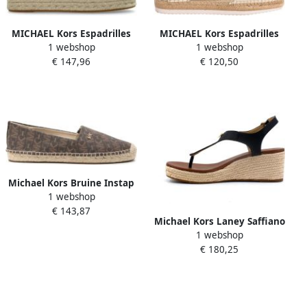
MICHAEL Kors Espadrilles
MICHAEL Kors Espadrilles
1 webshop
1 webshop
met logoprint model 'LYNN'
40S2YAFP2D-LIGHT CREAM
€ 147,96
€ 120,50
Michael Kors Bruine Instap
1 webshop
Espadrilles Brown Dames
€ 143,87
Michael Kors Laney Saffiano
1 webshop
Leren Espadrille Sleehak
€ 180,25
Sandalen