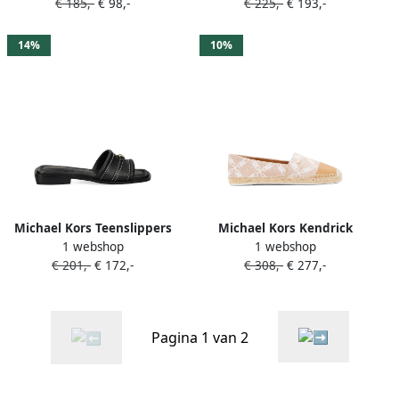
€ 185,-
€ 98,-
€ 225,-
€ 193,-
14%
10%
Michael Kors Teenslippers
Michael Kors Kendrick
1 webshop
1 webshop
met logoplakkaat Bruin
canvas espadrilles Roze
€ 201,-
€ 172,-
€ 308,-
€ 277,-
Pagina 1 van 2