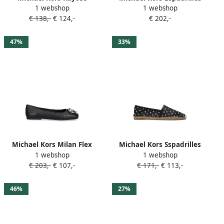
1 webshop
1 webshop
sneakers met kenmerkende
met plateauzool Goud
€ 138,-
€ 124,-
€ 202,-
logostreep Wit
47%
33%
Michael Kors Milan Flex
Michael Kors Sspadrilles
1 webshop
1 webshop
ballerina's met
verfraaid met kristallen
€ 203,-
€ 107,-
€ 171,-
€ 113,-
logoplakkaat Zwart
Zwart
46%
27%