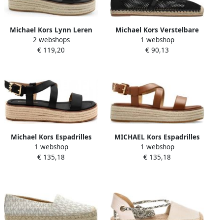
Michael Kors Lynn Leren
Michael Kors Verstelbare
2 webshops
1 webshop
Espadrille Sandaal met
Espadrilles met Gevlochten
€ 119,20
€ 90,13
Plateauzool
Koordzool
Michael Kors Espadrilles
MICHAEL Kors Espadrilles
1 webshop
1 webshop
Lynn Espadrille Sandal in
LYNN ESPADRILLE SANDAL
€ 135,18
€ 135,18
zwart