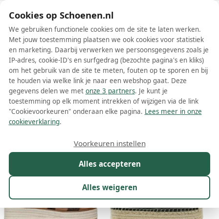
Schoenen.nl
Cookies op Schoenen.nl
We gebruiken functionele cookies om de site te laten werken.
Met jouw toestemming plaatsen we ook cookies voor statistiek
en marketing. Daarbij verwerken we persoonsgegevens zoals je
IP-adres, cookie-ID's en surfgedrag (bezochte pagina's en kliks)
om het gebruik van de site te meten, fouten op te sporen en bij
Wis filters
Alle filters
te houden via welke link je naar een webshop gaat. Deze
gegevens delen we met
onze 3 partners
. Je kunt je
Michael Kors dames espadrilles
toestemming op elk moment intrekken of wijzigen via de link
"Cookievoorkeuren" onderaan elke pagina.
Lees meer in onze
Meer lezen
cookieverklaring
.
Maat
Merk
1
Kleur
Prijs
Materiaal
Voorkeuren instellen
43 resultaten:
Alles accepteren
Alles weigeren