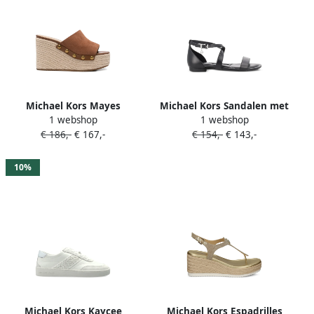
Michael Kors Mayes
Michael Kors Sandalen met
1 webshop
1 webshop
espadrilles verfraaid met
gekruist bedel Zwart
€ 186,-
€ 167,-
€ 154,-
€ 143,-
studs en sleehak Bruin
10%
Michael Kors Kaycee
Michael Kors Espadrilles