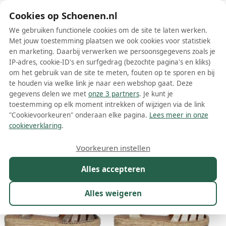
Schoenen.nl
Cookies op Schoenen.nl
We gebruiken functionele cookies om de site te laten werken.
Met jouw toestemming plaatsen we ook cookies voor statistiek
en marketing. Daarbij verwerken we persoonsgegevens zoals je
IP-adres, cookie-ID's en surfgedrag (bezochte pagina's en kliks)
om het gebruik van de site te meten, fouten op te sporen en bij
Wis filters
Alle filters
te houden via welke link je naar een webshop gaat. Deze
gegevens delen we met
onze 3 partners
. Je kunt je
Toni Pons dames espadrilles
toestemming op elk moment intrekken of wijzigen via de link
"Cookievoorkeuren" onderaan elke pagina.
Lees meer in onze
Meer lezen
cookieverklaring
.
Maat
Merk
1
Kleur
Prijs
Materiaal
Voorkeuren instellen
654 resultaten:
Alles accepteren
50%
50%
Alles weigeren