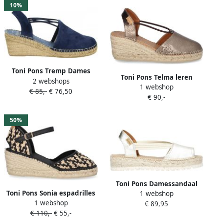
10%
Toni Pons Tremp Dames
Toni Pons Telma leren
2 webshops
Espadrilles met sleehak
1 webshop
espadrilles brons metallic
€ 85,-
€ 76,50
Blauw
€ 90,-
50%
Toni Pons Damessandaal
Toni Pons Sonia espadrilles
1 webshop
met jute plateauzool ESTEL-
1 webshop
zwart beige
€ 89,95
SW
€ 110,-
€ 55,-