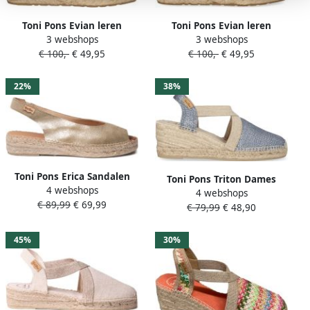
Toni Pons Evian leren
Toni Pons Evian leren
3 webshops
3 webshops
espadrilles met dierenprint
espadrilles met dierenprint
€ 100,-
€ 49,95
€ 100,-
€ 49,95
bruin metallic
goud
22%
38%
Toni Pons Erica Sandalen
Toni Pons Triton Dames
4 webshops
Touwzool Champagne
4 webshops
Espadrilles Texa
€ 89,99
€ 69,99
€ 79,99
€ 48,90
45%
30%