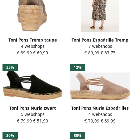
Toni Pons Tremp taupe
Toni Pons Espadrille Tremp
4 webshops
7 webshops
espadrilles dames (s)
Espadrilles zwart Suede
€ 89,99
€ 69,99
€ 89,99
€ 63,75
(Tremp Taupe)
Dames
35%
12%
Toni Pons Nuria zwart
Toni Pons Nuria Espadrilles
5 webshops
4 webshops
espadrilles dames (s)
Taupe Dames Espadrilles
€ 79,99
€ 51,90
€ 79,99
€ 69,99
(NURIA negre)
30%
30%