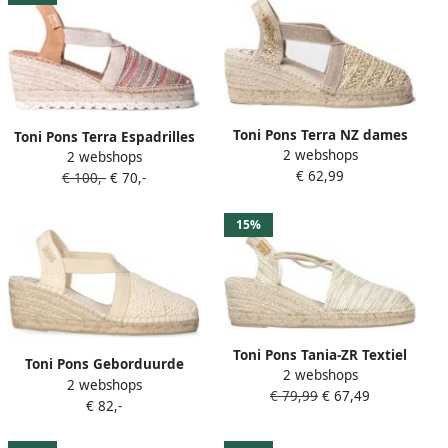
Toni Pons Terra NZ dames
Toni Pons Terra Espadrilles
2 webshops
espadrille Beige
2 webshops
beige Textiel Dames
€ 62,99
€ 100,-
€ 70,-
15%
Toni Pons Tania-ZR Textiel
Toni Pons Geborduurde
2 webshops
Dames Espadrilles Beige
2 webshops
espadrille met middelhoge
€ 79,99
€ 67,49
€ 82,-
sleehak TERRA-AD