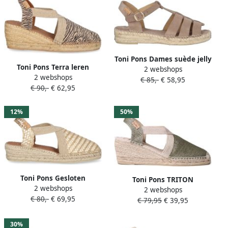
Toni Pons Dames suède jelly
Toni Pons Terra leren
2 webshops
sandaal ELENA
2 webshops
espadrilles met zebraprint
€ 85,-
€ 58,95
€ 90,-
€ 62,95
beige zwart
12%
50%
Toni Pons Gesloten
Toni Pons TRITON
2 webshops
espadrille voor dames van
2 webshops
Glanzende veganistische
€ 80,-
€ 69,95
gevlochten leer met
€ 79,95
€ 39,95
espadrilles voor dames
sleehak SIRACUSA
OLIJFGROEN
30%