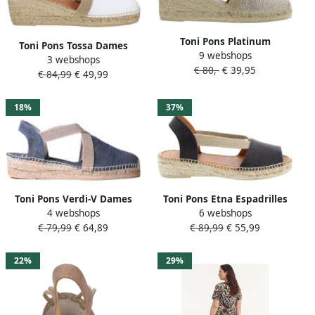
Toni Pons Platinum
Toni Pons Tossa Dames
9 webshops
Espadrille Sandal Triton
3 webshops
Espadrilles Blanc Wit Leer
€ 80,-
€ 39,95
Plati
€ 84,99
€ 49,99
TOSSAblanc
18%
37%
Toni Pons Verdi-V Dames
Toni Pons Etna Espadrilles
4 webshops
6 webshops
Espadrilles Mari Blauw
Vrouwen Black Black Black
€ 79,99
€ 64,89
€ 89,99
€ 55,99
Canvas VERDIVmari
22%
29%