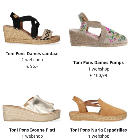
Toni Pons Dames sandaal
1 webshop
met sleehak van jute SUSA-
Toni Pons Dames Pumps
€ 95,-
BN
1 webshop
Mont Joi Floral Multi
€ 100,99
Toni Pons Ivonne Plati
Toni Pons Nuria Espadrilles
1 webshop
1 webshop
Canto-slipper-plateau zool
cognac Suede Dames