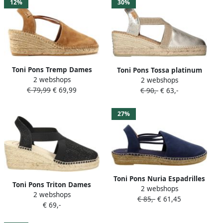
12%
30%
Toni Pons Tremp Dames
Toni Pons Tossa platinum
2 webshops
Espadrilles Sleehak Bruin
2 webshops
leren espadrilles dames
€ 79,99
€ 69,99
Suède
€ 90,-
€ 63,-
(TOSSA plati)
27%
Toni Pons Nuria Espadrilles
Toni Pons Triton Dames
2 webshops
blauw Suede Dames
2 webshops
Espadrilles Zwart
€ 85,-
€ 61,45
€ 69,-