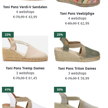
Toni Pons Verdi-V Sandalen
4 webshops
Touwzool gebroken wit
Toni Pons Veelzijdige
€ 79,99
€ 43,99
4 webshops
Stijlvolle Schoen Comfort
€ 89,99
€ 62,99
Trendy Design
23%
25%
Toni Pons Tremp Dames
Toni Pons Triton Dames
3 webshops
Espadrilles Pedra Beige
3 webshops
Espadrilles Caqui Groen
€ 79,99
€ 61,45
Suède TREMPpedra
€ 79,99
€ 59,99
Textiel TRITONcaqui
41%
50%