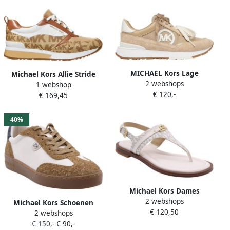
MICHAEL Kors Lage
Michael Kors Allie Stride
2 webshops
Sneakers 43t6nofs2d Nova
1 webshop
leren sneakers bruin beige
€ 120,-
Trainer
€ 169,45
wit
40%
Michael Kors Dames
2 webshops
Sandalen Mandy Thong
Michael Kors Schoenen
€ 120,50
Sandal Cream Beige
2 webshops
Beige Vrouwen
€ 150,-
€ 90,-