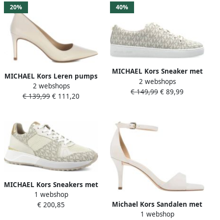
20%
40%
MICHAEL Kors Sneaker met
MICHAEL Kors Leren pumps
2 webshops
alloverlogoprint model
2 webshops
met puntig model 'ALINA
€ 149,99
€ 89,99
'Keaton'
€ 139,99
€ 111,20
FLEX'
MICHAEL Kors Sneakers met
1 webshop
labeldetails model 'JAIME
Michael Kors Sandalen met
€ 200,85
TRAINER'
1 webshop
hak Jaida Heeled Sandal in