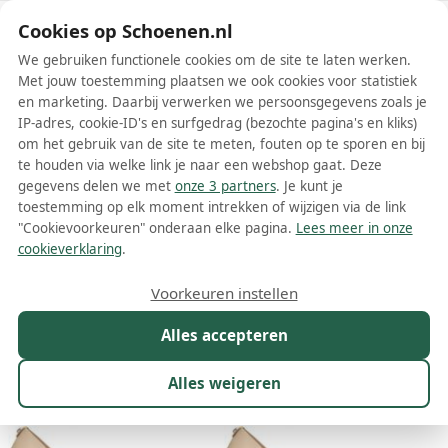
Schoenen.nl
Cookies op Schoenen.nl
We gebruiken functionele cookies om de site te laten werken.
Met jouw toestemming plaatsen we ook cookies voor statistiek
en marketing. Daarbij verwerken we persoonsgegevens zoals je
IP-adres, cookie-ID's en surfgedrag (bezochte pagina's en kliks)
om het gebruik van de site te meten, fouten op te sporen en bij
Wis filters
Alle filters
te houden via welke link je naar een webshop gaat. Deze
gegevens delen we met
onze 3 partners
. Je kunt je
Beige Michael Kors damesschoenen
toestemming op elk moment intrekken of wijzigen via de link
"Cookievoorkeuren" onderaan elke pagina.
Lees meer in onze
Meer lezen
cookieverklaring
.
Ballerinas
Boots
Enkellaarsjes
Espadrilles
Hoge hakke
Voorkeuren instellen
Alles accepteren
Maat
Merk
1
Model
Kleur
1
Prijs
Alles weigeren
154 resultaten: