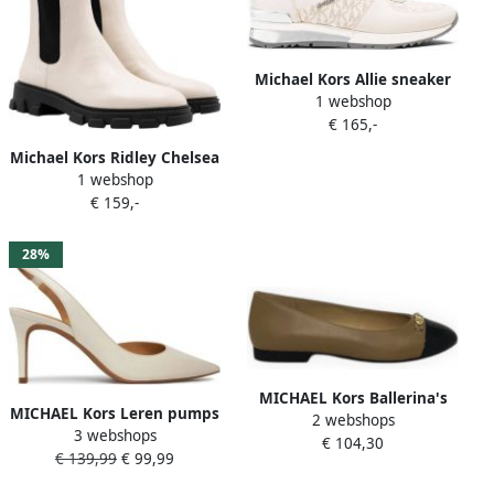
Michael Kors Allie sneaker
1 webshop
van leer met metallic
€ 165,-
details
Michael Kors Ridley Chelsea
1 webshop
Dames Laarzen Cream
€ 159,-
28%
MICHAEL Kors Ballerina's
MICHAEL Kors Leren pumps
2 webshops
met labelapplicatie model
3 webshops
met bevestigingsriempje
€ 104,30
'REBECCA'
€ 139,99
€ 99,99
model 'ALINA'