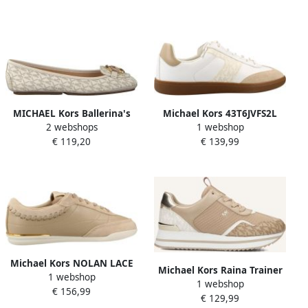
MICHAEL Kors Ballerina's
Michael Kors 43T6JVFS2L
2 webshops
1 webshop
van leer met logomotief
JOVIE LACE UP Beige
€ 119,20
€ 139,99
model 'LILLIE'
Michael Kors NOLAN LACE
Michael Kors Raina Trainer
1 webshop
UP Beige
1 webshop
Sneakers Dames Beige
€ 156,99
€ 129,99