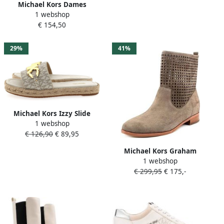
Michael Kors Dames
1 webshop
Espadrille Bruin 40S5LYFS1B
€ 154,50
150 Lynn Espadrille Sandal
29%
41%
Michael Kors Izzy Slide
1 webshop
Dames Slippers Vanilla
€ 126,90
€ 89,95
Michael Kors Graham
1 webshop
Enkellaars Suede
€ 299,95
€ 175,-