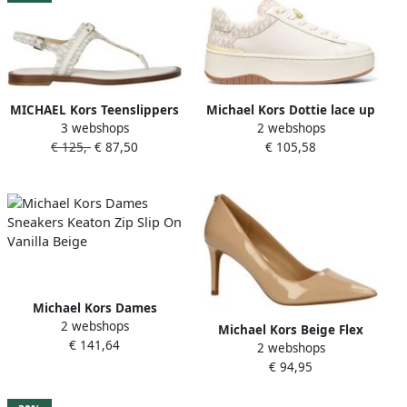
MICHAEL Kors Teenslippers
Michael Kors Dottie lace up
3 webshops
2 webshops
met bevestigingsriempjes
leren sneakers ecru beige
€ 125,-
€ 87,50
€ 105,58
model 'MANDY'
Michael Kors Dames
2 webshops
Sneakers Keaton Zip Slip On
Michael Kors Beige Flex
€ 141,64
Vanilla Beige
2 webshops
Pump voor vrouwen Beige
€ 94,95
Dames