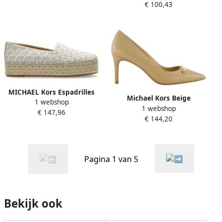
€ 100,43
crème
MICHAEL Kors Espadrilles
Michael Kors Beige
1 webshop
met logoprint model 'LYNN'
1 webshop
Schoeisel voor Vrouwen
€ 147,96
€ 144,20
Beige Dames
Pagina 1 van 5
Bekijk ook