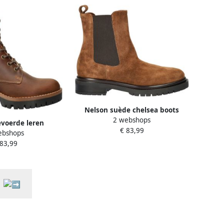
Nelson suède chelsea boots
2 webshops
cognac
voerde leren
€ 83,99
ebshops
ots cognac
 83,99