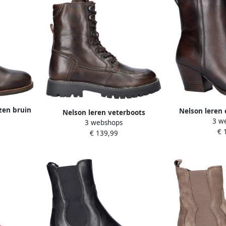
zen bruin
Nelson leren 
Nelson leren veterboots
3 w
blokh
3 webshops
€ 
€ 139,99