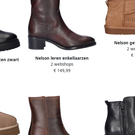
Nelson ge
2 w
enkelbo
€
Nelson leren enkellaarzen
zen zwart
2 webshops
bordeaux
€ 149,99