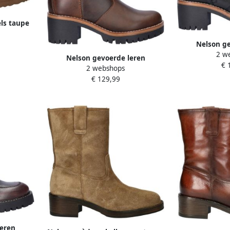
ls taupe
Nelson ge
2 w
enkella
Nelson gevoerde leren
€ 
2 webshops
enkellaarzen bruin
€ 129,99
leren