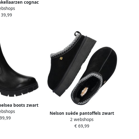
nkellaarzen cognac
ebshops
139,99
helsea boots zwart
ebshops
Nelson suède pantoffels zwart
 99,99
2 webshops
€ 69,99