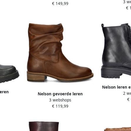
3 w
€ 149,99
€ 
Nelson leren e
leren
2 w
Nelson gevoerde leren
rt
€
3 webshops
enkellaarzen bruin
€ 119,99