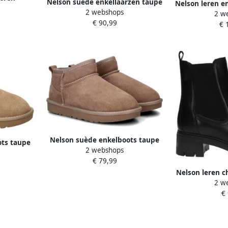
Nelson suède enkellaarzen taupe
Nelson leren e
eaux
2 webshops
2 w
€ 90,99
€ 
Nelson suède enkelboots taupe
ots taupe
2 webshops
€ 79,99
Nelson leren c
2 w
€