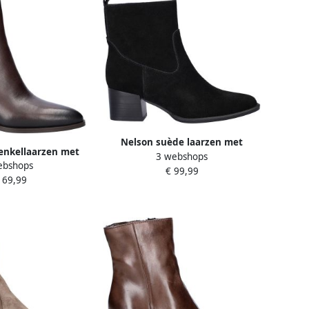
Nelson suède laarzen met
enkellaarzen met
3 webshops
blokhak zwart
ebshops
ak bruin
€ 99,99
169,99