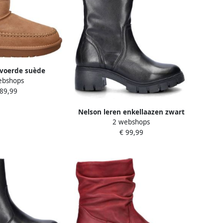
voerde suède
ebshops
ots cognac
 89,99
Nelson leren enkellaazen zwart
2 webshops
€ 99,99