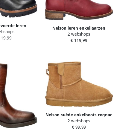
voerde leren
Nelson leren enkellaarzen
ebshops
arzen zwart
2 webshops
bordeaux
119,99
€ 119,99
Nelson suède enkelboots cognac
2 webshops
€ 99,99