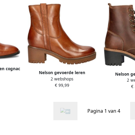
zen cognac
Nelson gevoerde leren
Nelson ge
2 webshops
enkellaarzen cognac
2 w
veterbo
€ 99,99
€
Pagina 1 van 4