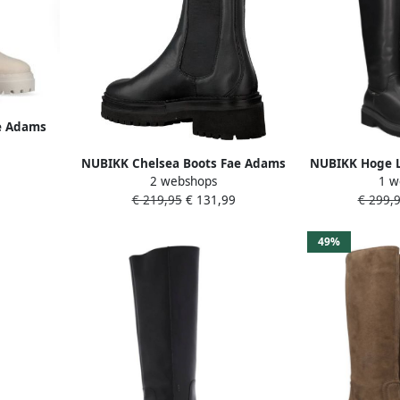
e Adams
aarsjes
NUBIKK Chelsea Boots Fae Adams
NUBIKK Hoge L
2 webshops
1 w
Maat: 42 Materiaal: Leer Kleur:
Eiffel Maat: 
€ 219,95
€ 131,99
€ 299,
Zwart
Kleu
49%