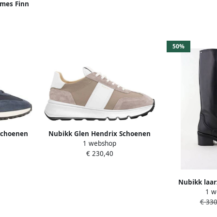
mes Finn
aal: Leer
50%
Schoenen
Nubikk Glen Hendrix Schoenen
1 webshop
€ 230,40
Nubikk laar
1 w
21072800 
€ 330