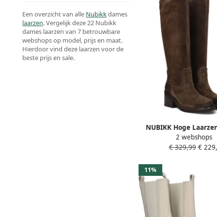
Een overzicht van alle
Nubikk
dames
laarzen
. Vergelijk deze 22 Nubikk
dames laarzen van 7 betrouwbare
webshops op model, prijs en maat.
Hierdoor vind deze laarzen voor de
beste prijs en sale.
NUBIKK Hoge Laarze
2 webshops
Cassy Boot Maat: 40 M
€ 329,99
€ 229,
Suède Kleur: Br
11%