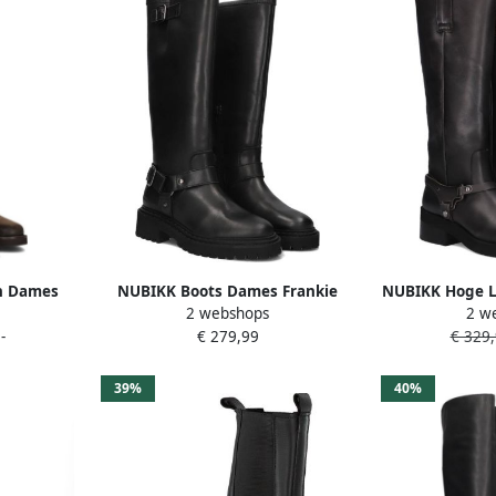
n Dames
NUBIKK Boots Dames Frankie
NUBIKK Hoge L
2 webshops
2 w
ateriaal:
Leva Maat: 39 Materiaal: Leer
Lynn Maat: 40
-
€ 279,99
€ 329
uin
Kleur: Zwart
Kleu
39%
40%