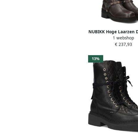
NUBIKK Hoge Laarzen 
1 webshop
Lynn Maat: 38 Materia
€ 237,93
Kleur: Bruin
13%