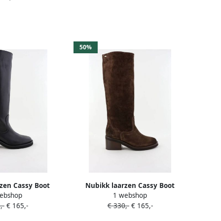
50%
zen Cassy Boot
Nubikk laarzen Cassy Boot
ebshop
1 webshop
black leather
21072800 dk brown suede
,-
€ 165,-
€ 330,-
€ 165,-