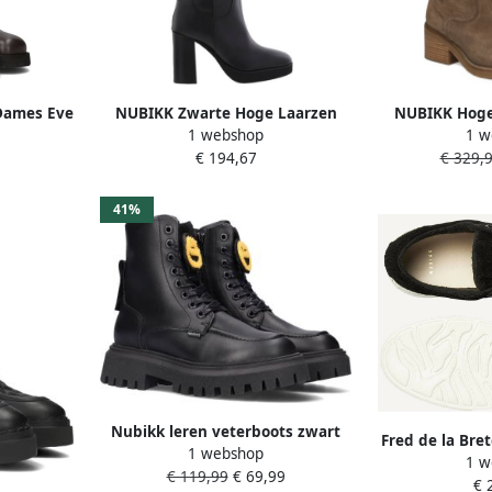
Dames Eve
NUBIKK Zwarte Hoge Laarzen
NUBIKK Hoge
1 webshop
1 w
al: Leer
Hailey Rhode
Cassie Boo
€ 194,67
€ 329,
Materiaal: S
41%
Nubikk leren veterboots zwart
Fred de la Bre
1 webshop
Meisjes Leer 30 | Enkelboot van
1 w
€ 119,99
€ 69,99
€ 