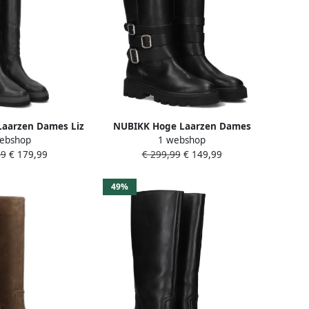
aarzen Dames Liz
NUBIKK Hoge Laarzen Dames
ebshop
1 webshop
38 Materiaal: Leer
Frankie Lynn Maat: 40 Materiaal:
99
€ 179,99
€ 299,99
€ 149,99
r: Zwart
Leer Kleur: Zwart
49%