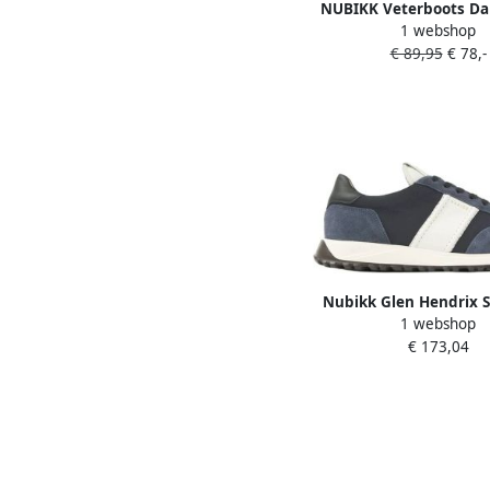
NUBIKK Veterboots Da
1 webshop
Aubine Maat: 36 Materi
€ 89,95
€ 78,-
Kleur: Zwart
Nubikk Glen Hendrix 
1 webshop
€ 173,04