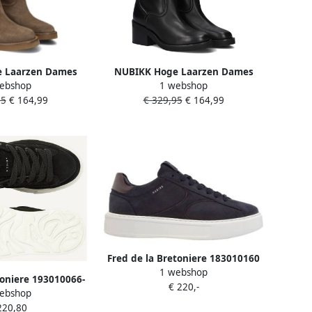
 Laarzen Dames
NUBIKK Hoge Laarzen Dames
ebshop
1 webshop
t Sue Maat: 36
Cassie Boot Led Maat: 36
95
€ 164,99
€ 329,95
€ 164,99
uède Kleur: Bruin
Materiaal: Leer Kleur: Zwart
Fred de la Bretoniere 183010160
1 webshop
2075
toniere 193010066-
€ 220,-
ebshop
0004
220,80