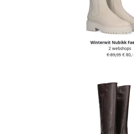
Winterwit Nubikk Fa
2 webshops
Chelsea boots Enkell
€ 89,95
€ 80,-
Dames Wit