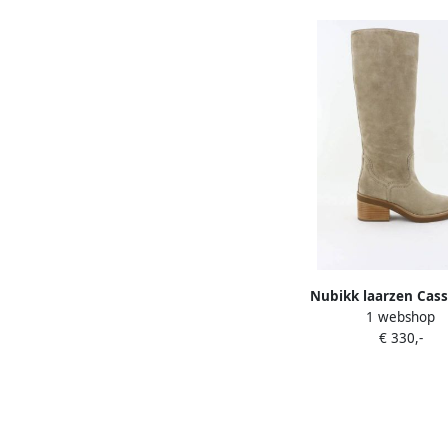
Nubikk laarzen Cass
1 webshop
21072800 taupe s
€ 330,-