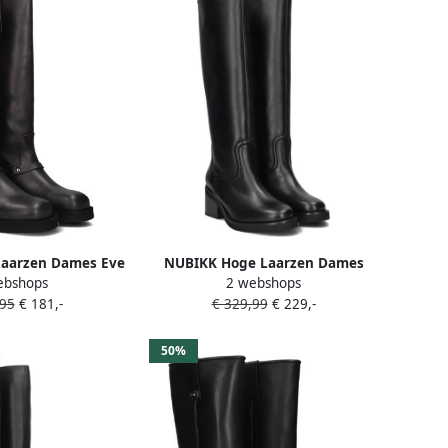
aarzen Dames Eve
NUBIKK Hoge Laarzen Dames
ebshops
2 webshops
 Materiaal: Leer
Cassy Boot Maat: 41 Materiaal:
,95
€ 181,-
€ 329,99
€ 229,-
r: Zwart
Leer Kleur: Zwart
50%