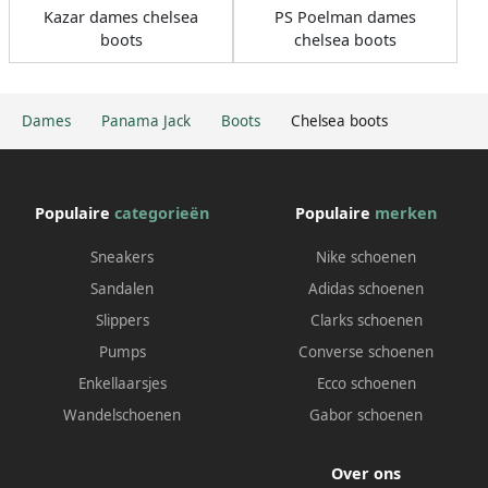
Kazar dames chelsea
PS Poelman dames
boots
chelsea boots
Dames
Panama Jack
Boots
Chelsea boots
Populaire
categorieën
Populaire
merken
Sneakers
Nike schoenen
Sandalen
Adidas schoenen
Slippers
Clarks schoenen
Pumps
Converse schoenen
Enkellaarsjes
Ecco schoenen
Wandelschoenen
Gabor schoenen
Over ons