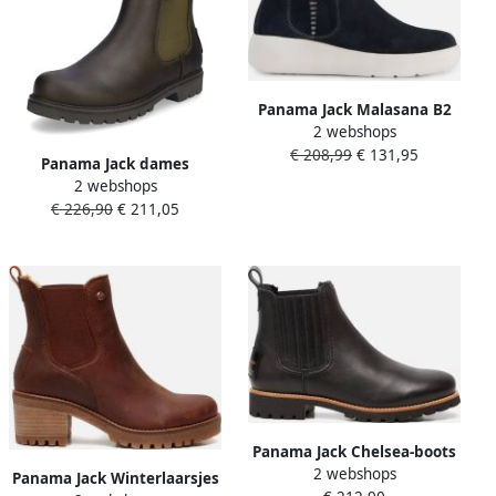
Panama Jack Malasana B2
2 webshops
Chelsea boots blauw
€ 208,99
€ 131,95
Nubuck Dames
Panama Jack dames
2 webshops
Chelsea-laars khaki
€ 226,90
€ 211,05
Panama Jack Chelsea-boots
2 webshops
Brigitte Igloo met
Panama Jack Winterlaarsjes