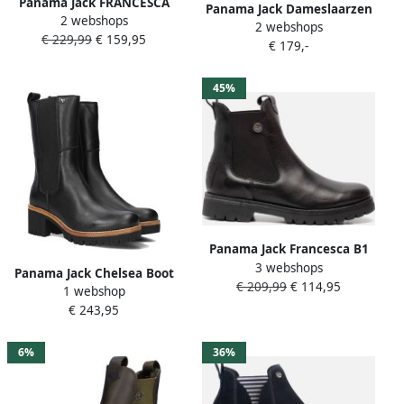
Panama Jack FRANCESCA
Panama Jack Dameslaarzen
2 webshops
IGLOO B5 Bruine stoere
2 webshops
van leer met middelhoge
€ 229,99
€ 159,95
Chelsea boot met lamswol
€ 179,-
hak en rits Brown Dames
45%
Panama Jack Francesca B1
3 webshops
Chelsea boots zwart Leer
Panama Jack Chelsea Boot
€ 209,99
€ 114,95
Dames
1 webshop
Paiton Igloo B1 Zwart Vacht
€ 243,95
Gevoerd
6%
36%