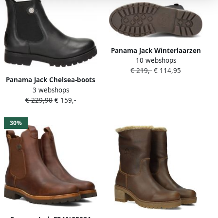
Panama Jack Winterlaarzen
10 webshops
Bambina laarzen profielzool
€ 219,-
€ 114,95
in klassieke uitstraling
Panama Jack Chelsea-boots
3 webshops
Francesca Igloo Enkellaars
€ 229,90
€ 159,-
boots blokhak profielzool
met lamsvachtvoering
30%