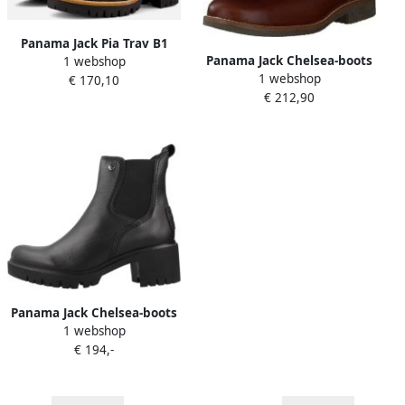
Panama Jack Pia Trav B1
Panama Jack Chelsea-boots
1 webshop
Chelsea boots zwart Leer
1 webshop
Giordana Igloo met
€ 170,10
Dames
€ 212,90
stretchinzet aan beide
kanten
Panama Jack Chelsea-boots
1 webshop
Pia Enkellaars instapschoen
€ 194,-
blokhak met profielzool