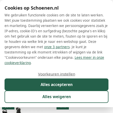
Schoenen.nl
Cookies op Schoenen.nl
We gebruiken functionele cookies om de site te laten werken.
Met jouw toestemming plaatsen we ook cookies voor statistiek
en marketing. Daarbij verwerken we persoonsgegevens zoals je
IP-adres, cookie-ID's en surfgedrag (bezochte pagina's en kliks)
om het gebruik van de site te meten, fouten op te sporen en bij
Wis filters
Alle filters
te houden via welke link je naar een webshop gaat. Deze
gegevens delen we met
onze 3 partners
. Je kunt je
Panama Jack dames chelsea boots
toestemming op elk moment intrekken of wijzigen via de link
"Cookievoorkeuren" onderaan elke pagina.
Lees meer in onze
Meer lezen
cookieverklaring
.
Biker boots
Chelsea boots
Enkelboots
Veterboots
Voorkeuren instellen
Alles accepteren
Maat
Merk
1
Model
Kleur
Prijs
Mat
Alles weigeren
21 resultaten:
30%
47%