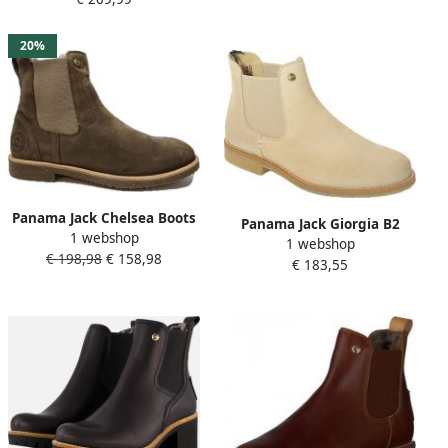
20%
Panama Jack Chelsea Boots
Panama Jack Giorgia B2
1 webshop
Garnock Igloo C11 Taupe
1 webshop
chelsea boots velour beig
€ 198,98
€ 158,98
Suède Vacht Gevoerd 10½
€ 183,55
beige