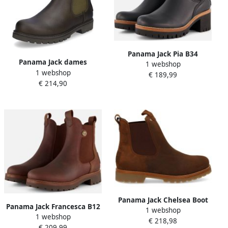
Panama Jack Pia B34
Panama Jack dames
1 webshop
Chelsea boots zwart
1 webshop
Chelsea-laars khaki
€ 189,99
Nubuck Dames
€ 214,90
Panama Jack Chelsea Boot
Panama Jack Francesca B12
1 webshop
Burton Igloo Bark Cognac
1 webshop
Chelsea boots bruin Dames
€ 218,98
Lamsvacht Gevoerd
€ 209,99