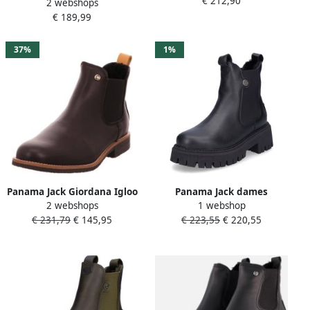
€ 212,90
binnenkant van lamsvacht
2 webshops
Pia met stretchinzetten aan
€ 189,99
beide zijden
37%
1%
Panama Jack Giordana Igloo
Panama Jack dames
2 webshops
1 webshop
Travelling B1 Enkellaarsjes
Chelsea-laars zwart
€ 231,79
€ 145,95
€ 223,55
€ 220,55
voor dames zwart