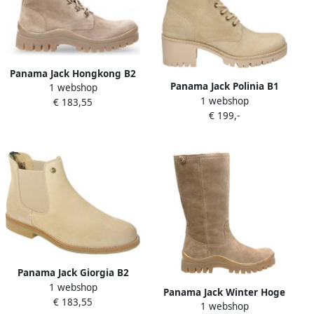
Panama Jack Hongkong B2
Panama Jack Polinia B1
1 webshop
veterboots taupe Suede
1 webshop
Veterschoenen voor Dames
€ 183,55
Dames
€ 199,-
Beige Dames
Panama Jack Giorgia B2
1 webshop
chelsea boots velour beig
Panama Jack Winter Hoge
€ 183,55
beige
1 webshop
Laarzen Brown Dames