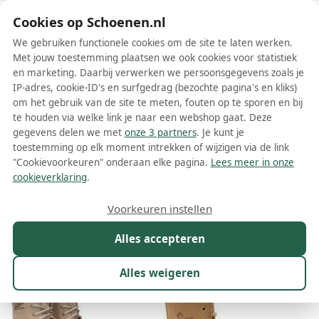
Schoenen.nl
Cookies op Schoenen.nl
We gebruiken functionele cookies om de site te laten werken.
Met jouw toestemming plaatsen we ook cookies voor statistiek
en marketing. Daarbij verwerken we persoonsgegevens zoals je
IP-adres, cookie-ID's en surfgedrag (bezochte pagina's en kliks)
om het gebruik van de site te meten, fouten op te sporen en bij
Wis filters
Alle filters
te houden via welke link je naar een webshop gaat. Deze
gegevens delen we met
onze 3 partners
. Je kunt je
Beige Panama Jack dames
toestemming op elk moment intrekken of wijzigen via de link
enkellaarsjes
"Cookievoorkeuren" onderaan elke pagina.
Lees meer in onze
cookieverklaring
.
Meer lezen
Voorkeuren instellen
Maat
Merk
1
Model
Kleur
1
Prijs
Alles accepteren
10 resultaten:
Alles weigeren