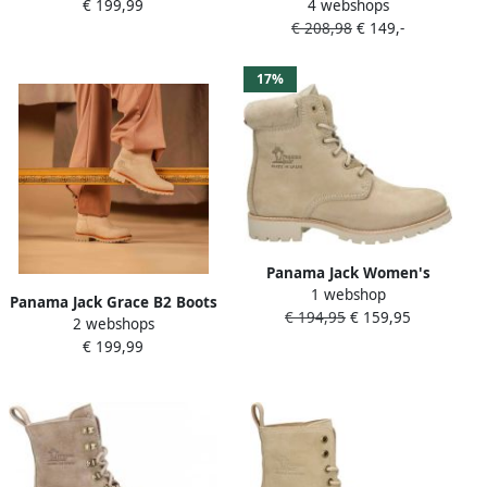
€ 199,99
4 webshops
dames Crudo
Veterschoenen met Hakken
€ 208,98
€ 149,-
Beige Dames
17%
Panama Jack Women's
1 webshop
Panama 03 Igloo B20
Panama Jack Grace B2 Boots
€ 194,95
€ 159,95
Winterschoenen beige
2 webshops
beige Nubuck Dames
€ 199,99