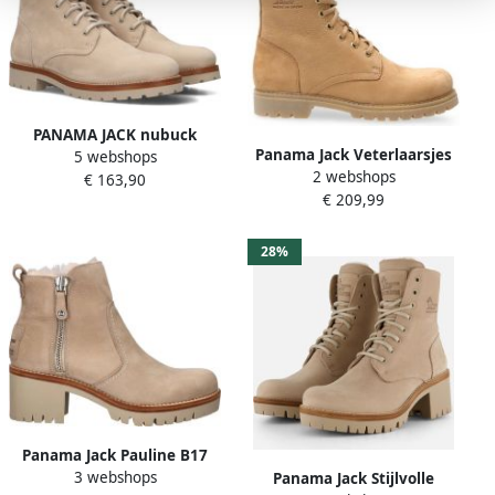
PANAMA JACK nubuck
Panama Jack Veterlaarsjes
5 webshops
veterboots beige Nubuck
2 webshops
veterschoenen enkellaars
€ 163,90
Veterboots Dames
€ 209,99
blokhak waterproof
28%
Panama Jack Pauline B17
3 webshops
Nobuck Enkellaars voor
Panama Jack Stijlvolle