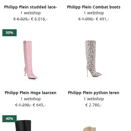
Philipp Plein studded lace-
Philipp Plein Combat boots
1 webshop
1 webshop
up over-the-knee boots Wit
met logoplakkaat Zwart
€ 6.025,-
€ 6.016,-
€ 1.090,-
€ 491,-
50%
Philipp Plein Hoge laarzen
Philipp Plein python leren
1 webshop
1 webshop
met Cocco-print Roze
laarzen Beige
€ 1.290,-
€ 645,-
€ 2.780,-
40%