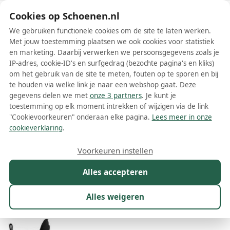
Schoenen.nl
Cookies op Schoenen.nl
We gebruiken functionele cookies om de site te laten werken.
Met jouw toestemming plaatsen we ook cookies voor statistiek
en marketing. Daarbij verwerken we persoonsgegevens zoals je
IP-adres, cookie-ID's en surfgedrag (bezochte pagina's en kliks)
om het gebruik van de site te meten, fouten op te sporen en bij
Wis filters
Alle filters
te houden via welke link je naar een webshop gaat. Deze
gegevens delen we met
onze 3 partners
. Je kunt je
Philipp Plein dames laarzen
toestemming op elk moment intrekken of wijzigen via de link
"Cookievoorkeuren" onderaan elke pagina.
Lees meer in onze
Meer lezen
cookieverklaring
.
Cowboylaarzen
Hoge laarzen
Overknee laarzen
Veterlaa
Voorkeuren instellen
Alles accepteren
Maat
Merk
1
Kleur
Prijs
Materiaal
Alles weigeren
55 resultaten: