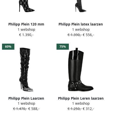
Philipp Plein 120 mm
Philipp Plein latex laarzen
1 webshop
1 webshop
satijnen laarzen met
Zwart
€ 1.390,-
€ 1.390,-
€ 556,-
monogram-print Zwart
60%
75%
Philipp Plein Laarzen
Philipp Plein Leren laarzen
1 webshop
1 webshop
verfraaid met kristallen
Zwart
€ 1.470,-
€ 588,-
€ 1.250,-
€ 312,-
Zwart