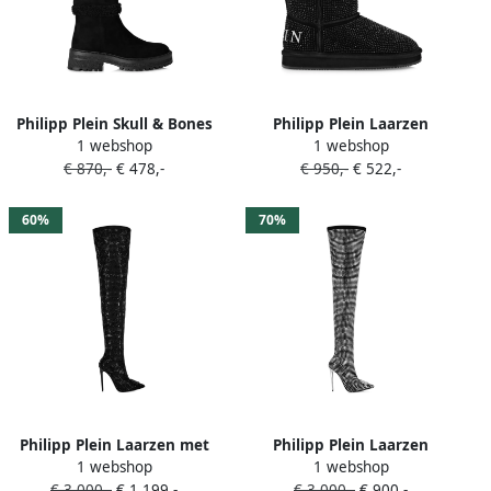
Philipp Plein Skull & Bones
Philipp Plein Laarzen
1 webshop
1 webshop
laarzen Zwart
verfraaid met kristallen
€ 870,-
€ 478,-
€ 950,-
€ 522,-
Zwart
60%
70%
Philipp Plein Laarzen met
Philipp Plein Laarzen
1 webshop
1 webshop
slangenprint Zwart
verfraaid met stras Zwart
€ 3.000,-
€ 1.199,-
€ 3.000,-
€ 900,-