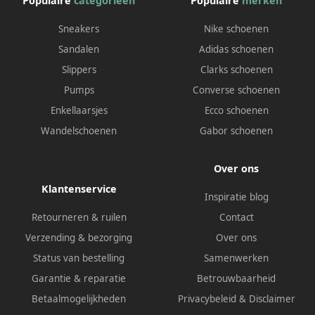
Populaire
categorieën
Populaire
merken
Sneakers
Nike schoenen
Sandalen
Adidas schoenen
Slippers
Clarks schoenen
Pumps
Converse schoenen
Enkellaarsjes
Ecco schoenen
Wandelschoenen
Gabor schoenen
Over ons
Klantenservice
Inspiratie blog
Retourneren & ruilen
Contact
Verzending & bezorging
Over ons
Status van bestelling
Samenwerken
Garantie & reparatie
Betrouwbaarheid
Betaalmogelijkheden
Privacybeleid
&
Disclaimer