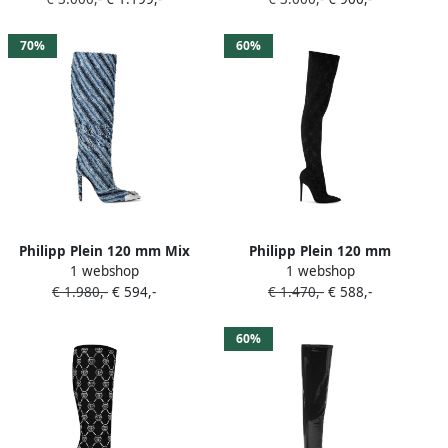
70%
60%
Philipp Plein 120 mm Mix
Philipp Plein 120 mm
1 webshop
1 webshop
denim hoge laarzen Blauw
laarzen met monogram-
€ 1.980,-
€ 594,-
€ 1.470,-
€ 588,-
print Zwart
60%