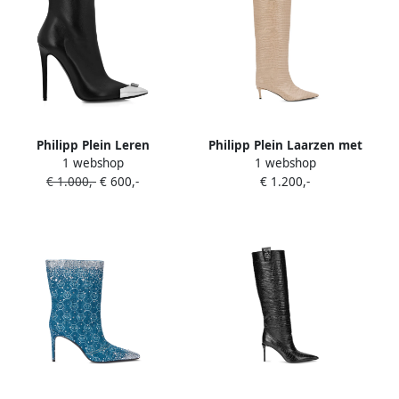
Philipp Plein Leren
Philipp Plein Laarzen met
1 webshop
1 webshop
enkellaarzen Zwart
krokodillenprint en logo
€ 1.000,-
€ 600,-
€ 1.200,-
Beige