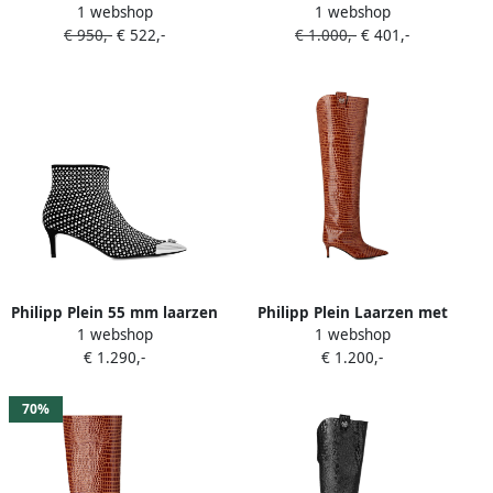
1 webshop
1 webshop
verfraaid met logo Beige
laarzen met metallic neus
€ 950,-
€ 522,-
€ 1.000,-
€ 401,-
en krokodillen-reliëf Beige
Philipp Plein 55 mm laarzen
Philipp Plein Laarzen met
1 webshop
1 webshop
met puntige neus en studs
lage hak en print Bruin
€ 1.290,-
€ 1.200,-
Zwart
70%