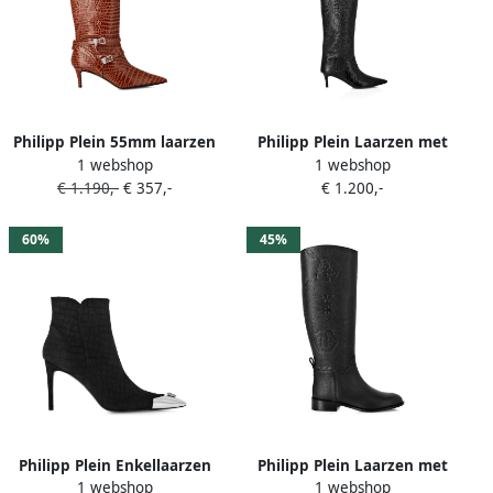
Philipp Plein 55mm laarzen
Philipp Plein Laarzen met
1 webshop
1 webshop
met krokodillen-reliëf Bruin
lage hak en print Zwart
€ 1.190,-
€ 357,-
€ 1.200,-
60%
45%
Philipp Plein Enkellaarzen
Philipp Plein Laarzen met
1 webshop
1 webshop
met krokodillen-reliëf Zwart
monogram-reliëf Zwart