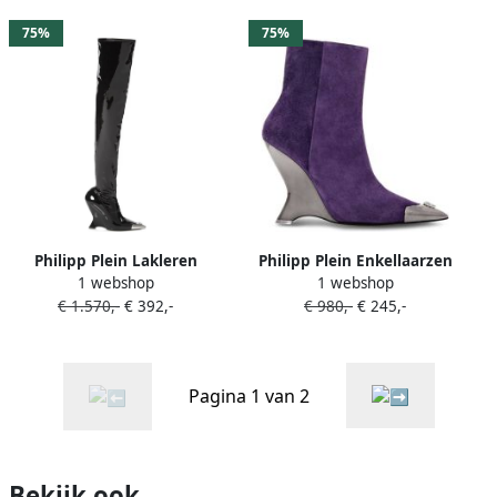
75%
75%
Philipp Plein Lakleren
Philipp Plein Enkellaarzen
1 webshop
1 webshop
laarzen Zwart
met puntige neus Paars
€ 1.570,-
€ 392,-
€ 980,-
€ 245,-
Pagina 1 van 2
Bekijk ook