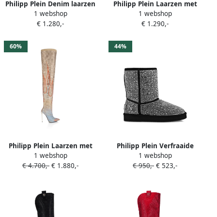
Philipp Plein Denim laarzen
Philipp Plein Laarzen met
1 webshop
1 webshop
met stras en monogram
krokodillenprint en logo
€ 1.280,-
€ 1.290,-
Blauw
Zwart
60%
44%
Philipp Plein Laarzen met
Philipp Plein Verfraaide
1 webshop
1 webshop
vlammenprint Beige
platte enkellaarzen Zwart
€ 4.700,-
€ 1.880,-
€ 950,-
€ 523,-