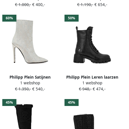
€ 1.000,-
€ 400,-
€ 1.190,-
€ 654,-
60%
50%
Philipp Plein Satijnen
Philipp Plein Leren laarzen
1 webshop
1 webshop
laarzen met 120 mm
Zwart
€ 1.350,-
€ 540,-
€ 948,-
€ 474,-
monogram Beige
45%
45%