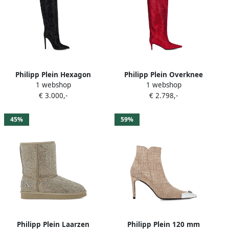
Philipp Plein Hexagon
Philipp Plein Overknee
1 webshop
1 webshop
laarzen met hoge hak Zwart
laarzen met lage hak en
€ 3.000,-
€ 2.798,-
gemengde stras Rood
45%
59%
Philipp Plein Laarzen
Philipp Plein 120 mm