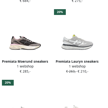
€ 684,-
€ 275,-
20%
Premiata Moerund sneakers
Premiata Lauryn sneakers
1 webshop
1 webshop
met applicatie Grijs
met logodetail Grijs
€ 285,-
€ 263,-
€ 210,-
20%