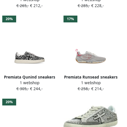
€ 265,-
€ 212,-
€ 285,-
€ 228,-
20%
17%
Premiata Qunind sneakers
Premiata Runsead sneakers
1 webshop
1 webshop
met zebra-print Grijs
Grijs
€ 305,-
€ 244,-
€ 258,-
€ 214,-
20%