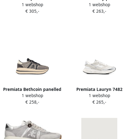
1 webshop
1 webshop
sneakers Grijs
sneakers Grijs
€ 305,-
€ 263,-
Premiata Bethcoin panelled
Premiata Lauryn 7482
1 webshop
1 webshop
sneakers Grijs
sneakers met vlakken Grijs
€ 258,-
€ 265,-