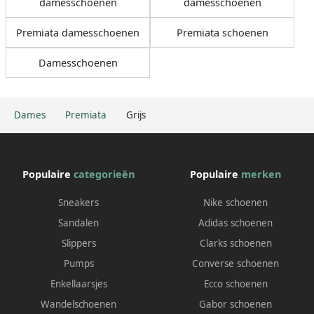
damesschoenen
damesschoenen
Premiata damesschoenen
Premiata schoenen
Damesschoenen
Dames
Premiata
Grijs
Populaire
categorieën
Populaire
merken
Sneakers
Nike schoenen
Sandalen
Adidas schoenen
Slippers
Clarks schoenen
Pumps
Converse schoenen
Enkellaarsjes
Ecco schoenen
Wandelschoenen
Gabor schoenen