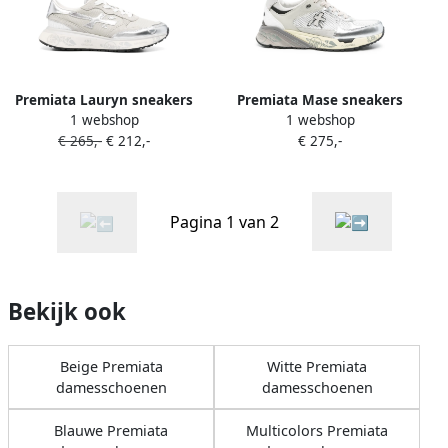
Premiata Lauryn sneakers
Premiata Mase sneakers
1 webshop
1 webshop
met metallic afwerking en
Grijs
€ 265,-
€ 212,-
€ 275,-
vlakken Grijs
Pagina 1 van 2
Bekijk ook
Beige Premiata
Witte Premiata
damesschoenen
damesschoenen
Blauwe Premiata
Multicolors Premiata