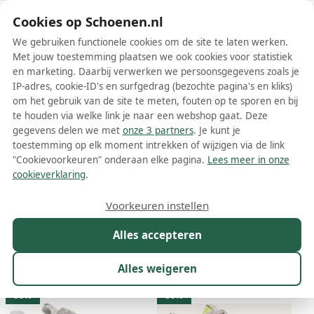
Schoenen.nl
Cookies op Schoenen.nl
We gebruiken functionele cookies om de site te laten werken.
Met jouw toestemming plaatsen we ook cookies voor statistiek
en marketing. Daarbij verwerken we persoonsgegevens zoals je
IP-adres, cookie-ID's en surfgedrag (bezochte pagina's en kliks)
om het gebruik van de site te meten, fouten op te sporen en bij
Wis filters
Alle filters
te houden via welke link je naar een webshop gaat. Deze
gegevens delen we met
onze 3 partners
. Je kunt je
Grijze Premiata damesschoenen
toestemming op elk moment intrekken of wijzigen via de link
"Cookievoorkeuren" onderaan elke pagina.
Lees meer in onze
Meer lezen
cookieverklaring
.
Sneakers
Voorkeuren instellen
Alles accepteren
Maat
Merk
1
Kleur
1
Prijs
Materiaal
Alles weigeren
39 resultaten:
50%
30%