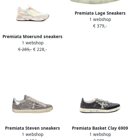
Premiata Lage Sneakers
1 webshop
7850 Stevend 7850
€ 379,-
Deportivo
Premiata Moerund sneakers
1 webshop
Grijs
€ 285,-
€ 228,-
Premiata Steven sneakers
Premiata Basket Clay 6909
1 webshop
1 webshop
met studs Grijs
sneakers Grijs