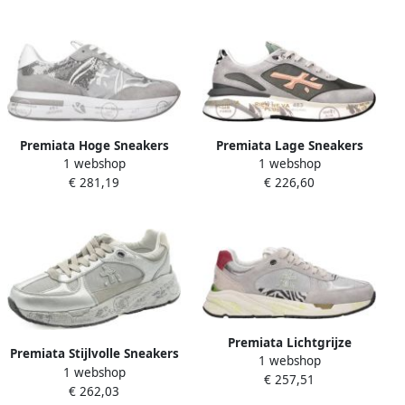
Premiata Hoge Sneakers
Premiata Lage Sneakers
1 webshop
1 webshop
CASSIE
MOERUND
€ 281,19
€ 226,60
Premiata Lichtgrijze
Premiata Stijlvolle Sneakers
1 webshop
Sneakers met Dierendetails
1 webshop
voor Dagelijks Gebruik Gray
€ 257,51
Gray Dames
€ 262,03
Heren