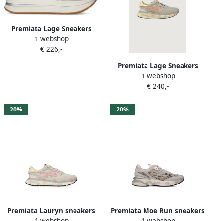
Premiata Lage Sneakers
1 webshop
BETHCOIN 8148
€ 226,-
Premiata Lage Sneakers
1 webshop
LAURYN 8184
€ 240,-
20%
20%
Premiata Lauryn sneakers
Premiata Moe Run sneakers
1 webshop
1 webshop
met logopatch Grijs
Grijs