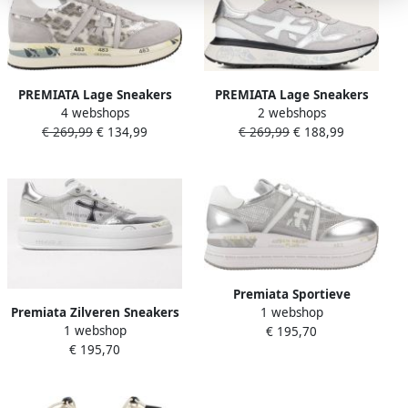
PREMIATA Lage Sneakers
PREMIATA Lage Sneakers
4 webshops
2 webshops
Dames Conny Maat: 37
Dames Lauryn Maat: 40
€ 269,99
€ 134,99
€ 269,99
€ 188,99
Materiaal: Suède Kleur:
Materiaal: Suède Kleur:
Beige
Grijs
Premiata Sportieve
Premiata Zilveren Sneakers
1 webshop
Sneakers voor Actieve
1 webshop
voor Vrouwen Gray Dames
€ 195,70
Levensstijl
€ 195,70