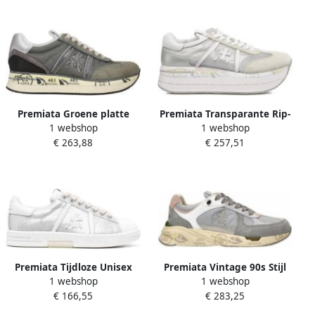
Premiata Groene platte
Premiata Transparante Rip-
1 webshop
1 webshop
schoenen Suède Stof
Stop Beth Sneakers Grijs
€ 263,88
€ 257,51
Rubber Green Dames
Gray Dames
Premiata Tijdloze Unisex
Premiata Vintage 90s Stijl
1 webshop
1 webshop
Paillet Sneakers Gray
Sneakers
€ 166,55
€ 283,25
Dames