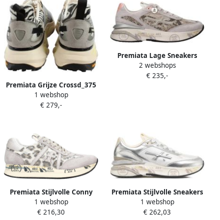
Premiata Lage Sneakers
2 webshops
MOERUND 8083
€ 235,-
Premiata Grijze Crossd_375
1 webshop
Sneakers voor Dames
€ 279,-
Premiata Stijlvolle Conny
Premiata Stijlvolle Sneakers
1 webshop
1 webshop
Damesschoenen
voor Mannen en Vrouwen
€ 216,30
€ 262,03
Multicolor Dames