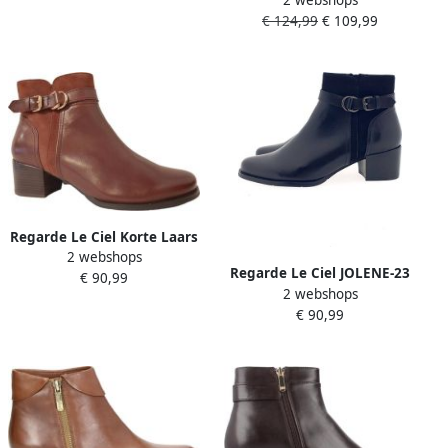
2 webshops
MARCY035239 Zwart
€ 124,99
€ 109,99
Regarde Le Ciel Korte Laars
2 webshops
Jolene 23 5327 New Rust
Regarde Le Ciel JOLENE-23
€ 90,99
Bruin
2 webshops
enkel laarzen zwart 40
€ 90,99