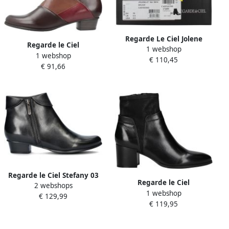
Regarde Le Ciel Jolene
Regarde le Ciel
1 webshop
Enkellaars
1 webshop
Enkellaarzen
€ 110,45
€ 91,66
STEFANY3962757
Regarde le Ciel Stefany 03
Regarde le Ciel
2 webshops
enkellaarsjes
1 webshop
Enkellaarzen
€ 129,99
€ 119,95