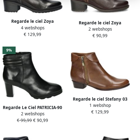
Regarde le ciel Zoya
Regarde le ciel Zoya
4 webshops
gevoerde leren
2 webshops
gevoerde leren
€ 129,99
enkellaarzen zwart
€ 90,99
enkellaarzen bruin
9%
Regarde le ciel Stefany 03
1 webshop
leren enkellaarzen cognac
Regarde Le Ciel PATRICIA-90
€ 129,99
2 webshops
Volwassenen Laarsjes
€ 99,99
€ 90,99
Zwart