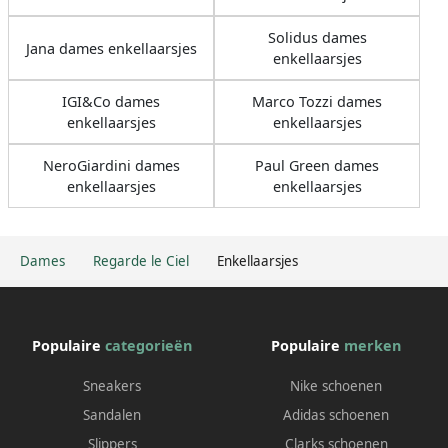
Solidus dames
Jana dames enkellaarsjes
enkellaarsjes
IGI&Co dames
Marco Tozzi dames
enkellaarsjes
enkellaarsjes
NeroGiardini dames
Paul Green dames
enkellaarsjes
enkellaarsjes
Dames
Regarde le Ciel
Enkellaarsjes
Populaire
categorieën
Populaire
merken
Sneakers
Nike schoenen
Sandalen
Adidas schoenen
Slippers
Clarks schoenen