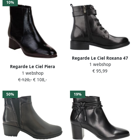
10%
Regarde Le Ciel Roxana 47
1 webshop
veter boots zwart
Regarde Le Ciel Piera
€ 95,99
1 webshop
Enkellaars Zwart
€ 120,-
€ 108,-
50%
19%