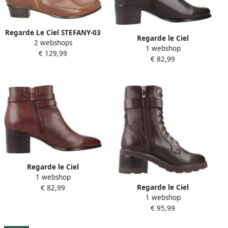
Regarde Le Ciel STEFANY-03
Regarde le Ciel
2 webshops
Volwassenen Laarsjes
1 webshop
Enkellaarzen Jolene276414
€ 129,99
Cognac
€ 82,99
Regarde le Ciel
1 webshop
Enkellaarzen Taylor452785
Regarde le Ciel
€ 82,99
1 webshop
Enkellaarzen Marcy056414
€ 95,99