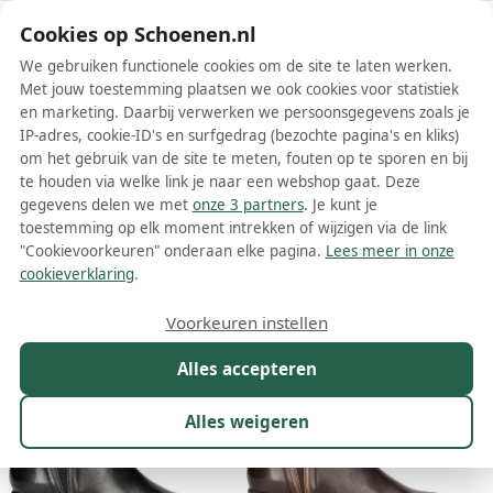
Schoenen.nl
Cookies op Schoenen.nl
We gebruiken functionele cookies om de site te laten werken.
Met jouw toestemming plaatsen we ook cookies voor statistiek
en marketing. Daarbij verwerken we persoonsgegevens zoals je
IP-adres, cookie-ID's en surfgedrag (bezochte pagina's en kliks)
om het gebruik van de site te meten, fouten op te sporen en bij
Wis filters
Alle filters
te houden via welke link je naar een webshop gaat. Deze
gegevens delen we met
onze 3 partners
. Je kunt je
Regarde le Ciel dames enkellaarsjes
toestemming op elk moment intrekken of wijzigen via de link
"Cookievoorkeuren" onderaan elke pagina.
Lees meer in onze
Meer lezen
cookieverklaring
.
Maat
Merk
1
Kleur
Prijs
Materiaal
Voorkeuren instellen
34 resultaten:
Alles accepteren
Alles weigeren