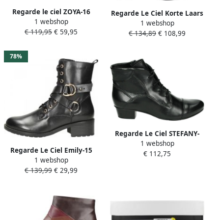
Regarde le ciel ZOYA-16
Regarde Le Ciel Korte Laars
1 webshop
Enkellaarzen
1 webshop
Joan-02 2695 Delice Black
€ 119,95
€ 59,95
€ 134,89
€ 108,99
78%
Regarde Le Ciel STEFANY-
1 webshop
123 Volwassenen Laarsjes
Regarde Le Ciel Emily-15
€ 112,75
Zwart
1 webshop
Veterschoenen Hoog zwart
€ 139,99
€ 29,99