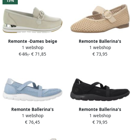
15%
Remonte -Dames beige
Remonte Ballerina's
1 webshop
1 webshop
ballerina's & mocassins
€ 85,-
€ 71,85
€ 73,95
Remonte Ballerina's
Remonte Ballerina's
1 webshop
1 webshop
Ballerina´s
Ballerina´s
€ 76,45
€ 79,95