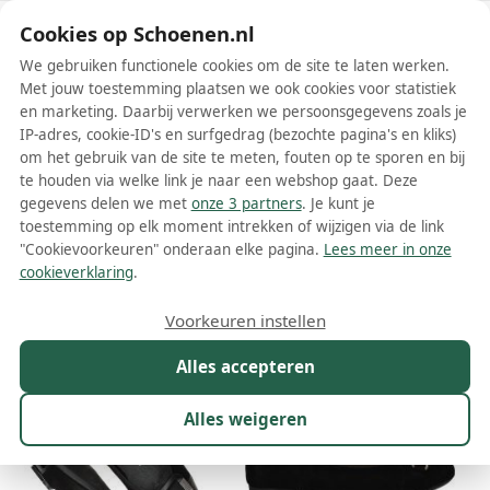
Schoenen.nl
Cookies op Schoenen.nl
We gebruiken functionele cookies om de site te laten werken.
Met jouw toestemming plaatsen we ook cookies voor statistiek
en marketing. Daarbij verwerken we persoonsgegevens zoals je
IP-adres, cookie-ID's en surfgedrag (bezochte pagina's en kliks)
om het gebruik van de site te meten, fouten op te sporen en bij
Wis filters
Alle filters
te houden via welke link je naar een webshop gaat. Deze
gegevens delen we met
onze 3 partners
. Je kunt je
Remonte dames ballerinas
toestemming op elk moment intrekken of wijzigen via de link
"Cookievoorkeuren" onderaan elke pagina.
Lees meer in onze
Meer lezen
cookieverklaring
.
Maat
Merk
1
Kleur
Prijs
Materiaal
Voorkeuren instellen
18 resultaten:
Alles accepteren
30%
30%
Alles weigeren