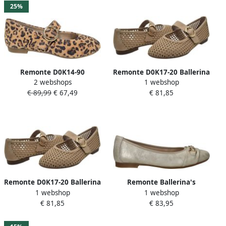
25%
Remonte D0K14-90
Remonte D0K17-20 Ballerina
2 webshops
1 webshop
Instappers Luipaardprint
met perforaties
€ 89,99
€ 67,49
€ 81,85
Suede Dames Beige
Remonte D0K17-20 Ballerina
Remonte Ballerina's
1 webshop
1 webshop
met perforaties
Ballerina´s
€ 81,85
€ 83,95