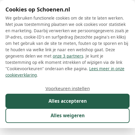
Schoenen.nl
Cookies op Schoenen.nl
We gebruiken functionele cookies om de site te laten werken.
Met jouw toestemming plaatsen we ook cookies voor statistiek
en marketing. Daarbij verwerken we persoonsgegevens zoals je
IP-adres, cookie-ID's en surfgedrag (bezochte pagina's en kliks)
om het gebruik van de site te meten, fouten op te sporen en bij
Wis filters
Alle filters
te houden via welke link je naar een webshop gaat. Deze
gegevens delen we met
onze 3 partners
. Je kunt je
Blauwe Scarosso damesschoenen
toestemming op elk moment intrekken of wijzigen via de link
"Cookievoorkeuren" onderaan elke pagina.
Lees meer in onze
Meer lezen
cookieverklaring
.
Ballerinas
Boots
Espadrilles
Instappers
Laarzen
Loa
Voorkeuren instellen
Alles accepteren
Maat
Merk
1
Kleur
1
Prijs
Materiaal
Alles weigeren
40 resultaten: