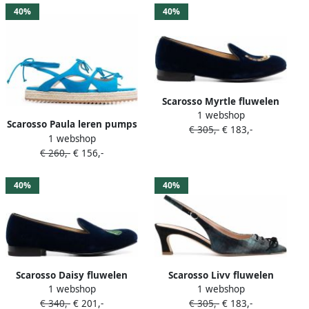
40%
40%
Scarosso Myrtle fluwelen
1 webshop
loafers Blauw
Scarosso Paula leren pumps
€ 305,-
€ 183,-
1 webshop
Blauw
€ 260,-
€ 156,-
40%
40%
Scarosso Daisy fluwelen
Scarosso Livv fluwelen
1 webshop
1 webshop
slippers Blauw
pumps Blauw
€ 340,-
€ 201,-
€ 305,-
€ 183,-