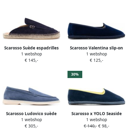
Scarosso Suède espadrilles
Scarosso Valentina slip-on
1 webshop
1 webshop
Blauw
slippers Blauw
€ 145,-
€ 125,-
30%
Scarosso Ludovico suède
Scarosso x YOLO Seaside
1 webshop
1 webshop
loafers Blauw
fluwelen slippers Blauw
€ 305,-
€ 140,-
€ 98,-