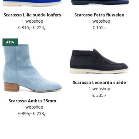
Scarosso Lilia suède loafers
Scarosso Petra fluwelen
1 webshop
1 webshop
Blauw
ballerina's Blauw
€ 315,-
€ 224,-
€ 155,-
41%
Scarosso Leonarda suède
1 webshop
enkellaarzen Blauw
€ 335,-
Scarosso Ambra 35mm
1 webshop
denim enkellaarzen Blauw
€ 395,-
€ 233,-