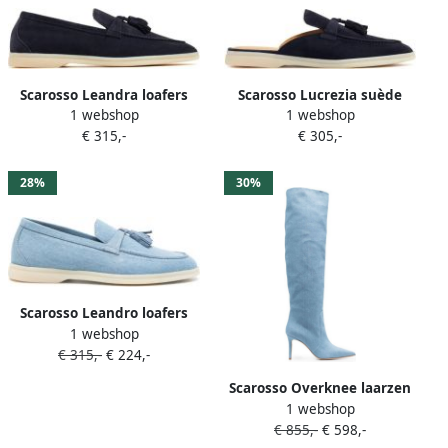
Scarosso Leandra loafers
Scarosso Lucrezia suède
1 webshop
1 webshop
met kwastjes Blauw
muiltjes Blauw
€ 315,-
€ 305,-
28%
30%
Scarosso Leandro loafers
1 webshop
met kwastjes Blauw
€ 315,-
€ 224,-
Scarosso Overknee laarzen
1 webshop
Blauw
€ 855,-
€ 598,-