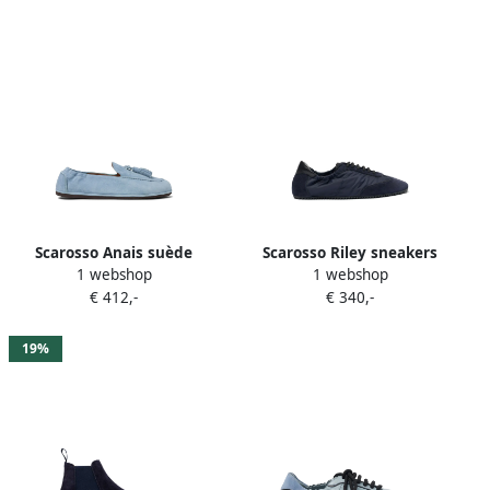
Scarosso Anais suède
Scarosso Riley sneakers
1 webshop
1 webshop
loafers met kwastjes Blauw
Blauw
€ 412,-
€ 340,-
19%