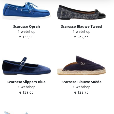
Scarosso Oprah
Scarosso Blauwe Tweed
1 webshop
1 webshop
Bootschoenen Blue Dames
Ballet Flats met Veters Blue
€ 133,90
€ 262,65
Dames
Scarosso Slippers Blue
Scarosso Blauwe Suède
1 webshop
1 webshop
Dames
Espadrilles Blue Dames
€ 139,05
€ 128,75