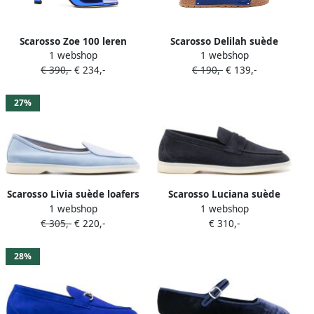
Scarosso Zoe 100 leren
Scarosso Delilah suède
1 webshop
1 webshop
muiltjes Blauw
slippers Blauw
€ 390,-
€ 234,-
€ 190,-
€ 139,-
27%
Scarosso Livia suède loafers
Scarosso Luciana suède
1 webshop
1 webshop
Blauw
loafers Blauw
€ 305,-
€ 220,-
€ 310,-
28%