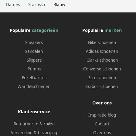
Dames
Scarosso
Blauw
Populaire
categorieën
Populaire
merken
Sneakers
Nike schoenen
Sandalen
Adidas schoenen
Slippers
Clarks schoenen
Pumps
Converse schoenen
Enkellaarsjes
Ecco schoenen
Wandelschoenen
Gabor schoenen
Over ons
Klantenservice
Inspiratie blog
Retourneren & ruilen
Contact
Verzending & bezorging
Over ons