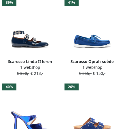
39%
41%
Scarosso Linda II leren
Scarosso Oprah suède
1 webshop
1 webshop
ballerina's Blauw
loafers Blauw
€ 350,-
€ 213,-
€ 255,-
€ 150,-
40%
26%