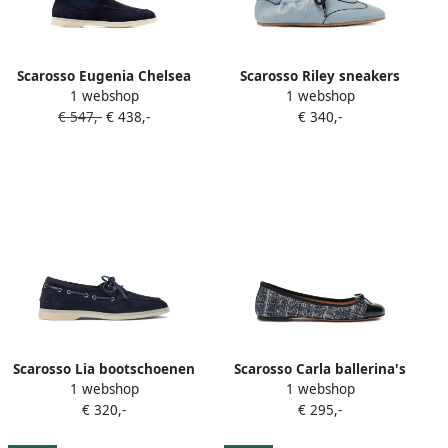
Scarosso Eugenia Chelsea
Scarosso Riley sneakers
1 webshop
1 webshop
laarzen met stiksel Blauw
Blauw
€ 547,-
€ 438,-
€ 340,-
Scarosso Lia bootschoenen
Scarosso Carla ballerina's
1 webshop
1 webshop
Blauw
Blauw
€ 320,-
€ 295,-