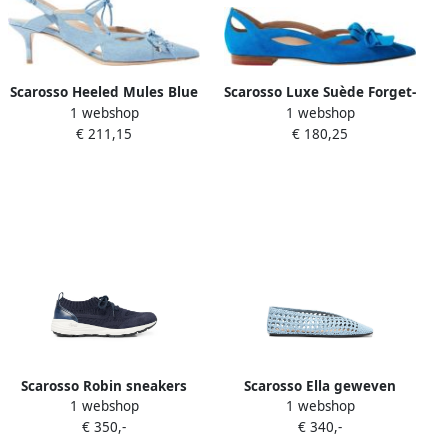
Scarosso Heeled Mules Blue
Scarosso Luxe Suède Forget-
1 webshop
1 webshop
Dames
Me-Not Ballerina`s Blauw
€ 211,15
€ 180,25
Dames
Scarosso Robin sneakers
Scarosso Ella geweven
1 webshop
1 webshop
met veters Blauw
ballerina's Blauw
€ 350,-
€ 340,-