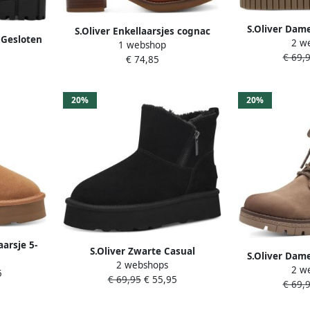
S.Oliver Dame
S.Oliver Enkellaarsjes cognac
 Gesloten
2 w
2641
1 webshop
Synthetisch Dames
ck Dames
€ 69,
€ 74,85
20%
20%
arsje 5-
S.Oliver Zwarte Casual
S.Oliver Dame
2 webshops
Enkellaarsjes voor Vrouwen Black
2 w
2622
5
€ 69,95
€ 55,95
Dames
€ 69,