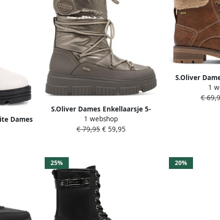
S.Oliver Dame
1 w
2622
€ 69,
S.Oliver Dames Enkellaarsje 5-
1 webshop
26401-43 984
hite Dames
€ 79,95
€ 59,95
25%
20%