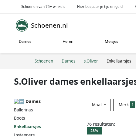
Schoenen van 75+ winkels
Hier bespaar je tijd en geld
Schoenen.nl
Dames
Heren
Meisjes
Schoenen
Dames
s.Oliver
Enkellaarsjes
S.Oliver dames enkellaarsje
Dames
Maat
Merk
1
Ballerinas
Boots
76 resultaten:
Enkellaarsjes
28%
Instappers