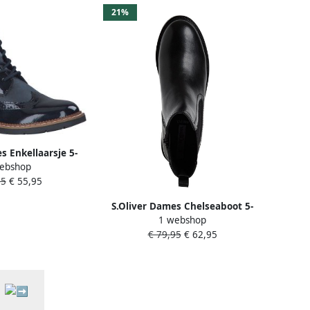
21%
s Enkellaarsje 5-
ebshop
5-43 891
95
€ 55,95
S.Oliver Dames Chelseaboot 5-
1 webshop
25419-43 001
€ 79,95
€ 62,95