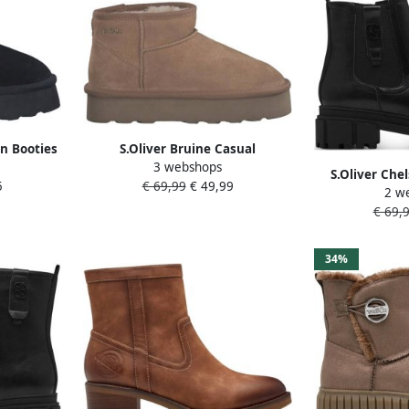
en Booties
S.Oliver Bruine Casual
3 webshops
n Black
Enkellaarsjes voor Vrouwen
S.Oliver Che
5
€ 69,99
€ 49,99
Brown Dames
2 w
Synthet
€ 69,
34%