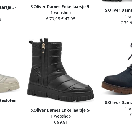
S.Oliver Dames Enkellaarsje 5-
arsje 5-
S.Oliver Dame
1 webshop
26213-41 302
1 w
2521
€ 79,95
€ 47,95
5
€ 79,
 Gesloten
S.Oliver Dame
 Dames
1 w
2622
S.Oliver Dames Enkellaarsje 5-
€
1 webshop
26450-41 0A1
€ 99,81