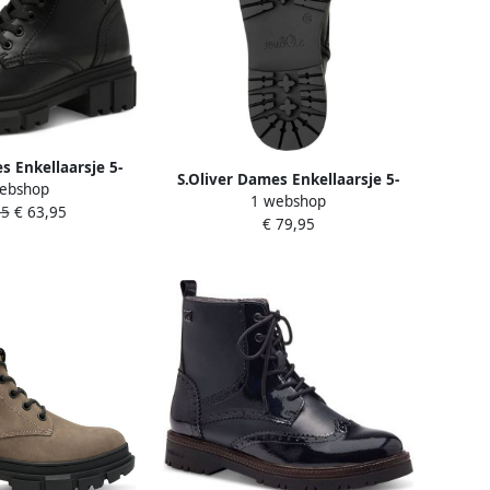
s Enkellaarsje 5-
S.Oliver Dames Enkellaarsje 5-
ebshop
231-45
1 webshop
25258-45 091
95
€ 63,95
€ 79,95