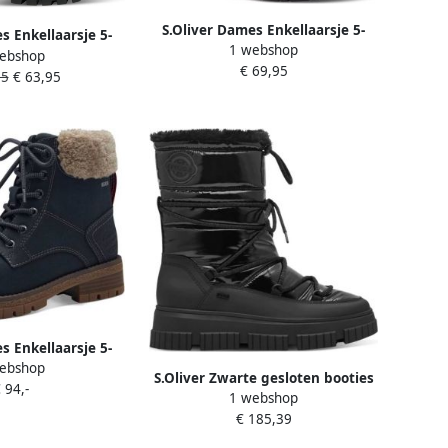
S.Oliver Dames Enkellaarsje 5-
s Enkellaarsje 5-
1 webshop
25232-43 805
ebshop
4-41 348
€ 69,95
95
€ 63,95
s Enkellaarsje 5-
ebshop
7-43 805
S.Oliver Zwarte gesloten booties
 94,-
1 webshop
voor vrouwen
€ 185,39