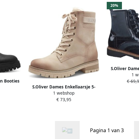
20%
S.Oliver Dame
1 w
2525
en Booties
€ 69,
S.Oliver Dames Enkellaarsje 5-
uwen
1 webshop
26231-43 227
€ 73,95
Pagina 1 van 3