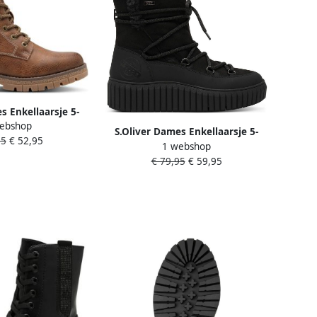
s Enkellaarsje 5-
ebshop
7-43 3A5
S.Oliver Dames Enkellaarsje 5-
95
€ 52,95
1 webshop
26436-43
€ 79,95
€ 59,95