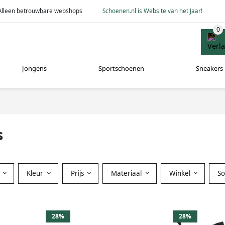
Alleen betrouwbare webshops
Schoenen.nl is Website van het Jaar!
Jongens
Sportschoenen
Sneakers
s
Kleur
Prijs
Materiaal
Winkel
S
28%
28%