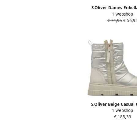
S.Oliver Dames Enkella
1 webshop
25213-41 0B1
€ 74,95
€ 56,9
S.Oliver Beige Casual
1 webshop
Enkellaarsjes Beige
€ 185,39