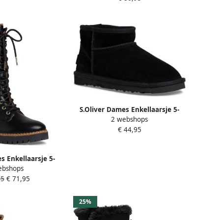
S.Oliver Dames Enkellaarsje 5-
2 webshops
26351-41 001
€ 44,95
s Enkellaarsje 5-
ebshops
221-41
95
€ 71,95
25%