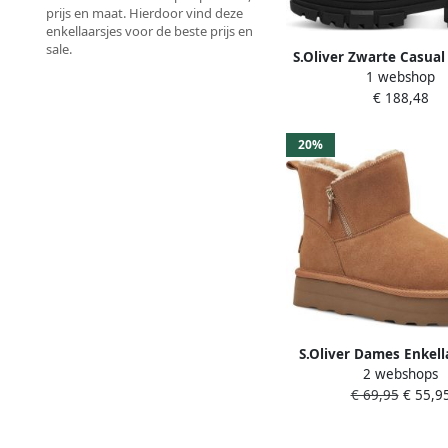
prijs en maat. Hierdoor vind deze
enkellaarsjes voor de beste prijs en
sale.
S.Oliver Zwarte Casual
1 webshop
Booties Vrouwen Bla
€ 188,48
20%
S.Oliver Dames Enkella
2 webshops
26447-43 305
€ 69,95
€ 55,9