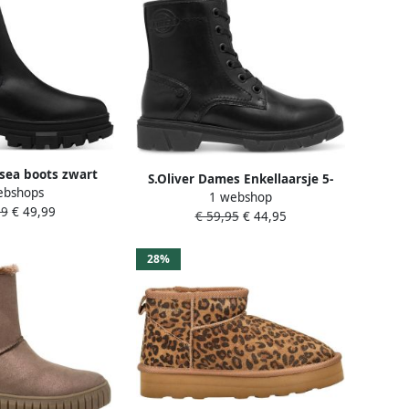
lsea boots zwart
S.Oliver Dames Enkellaarsje 5-
ebshops
isch Dames
1 webshop
25241-43
99
€ 49,99
€ 59,95
€ 44,95
28%