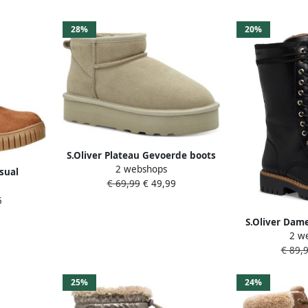
28%
20%
S.Oliver Plateau Gevoerde boots
2 webshops
beige Suede Dames
sual
€ 69,99
€ 49,99
Vrouwen
5
S.Oliver Dame
2 w
26
€ 89,
25%
24%