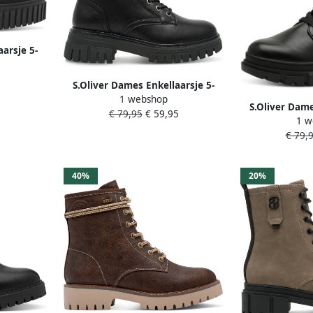
arsje 5-
S.Oliver Dames Enkellaarsje 5-
1 webshop
25244-45 001
S.Oliver Dame
€ 79,95
€ 59,95
1 w
25
€ 79,
40%
20%