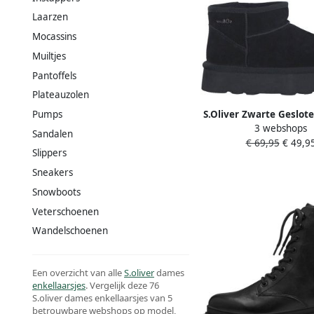
Laarzen
Mocassins
Muiltjes
Pantoffels
Plateauzolen
S.Oliver Zwarte Geslot
Pumps
3 webshops
Enkellaarzen Vrouwe
Sandalen
€ 69,95
€ 49,9
Dames
Slippers
Sneakers
Snowboots
Veterschoenen
Wandelschoenen
Een overzicht van alle
S.oliver
dames
enkellaarsjes
. Vergelijk deze 76
S.oliver dames enkellaarsjes van 5
betrouwbare webshops op model,