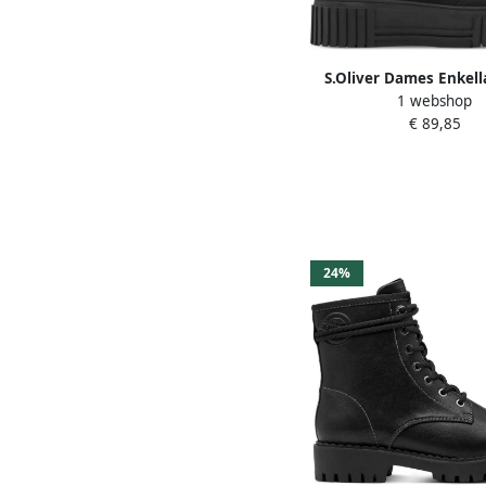
S.Oliver Dames Enkella
1 webshop
26226-45 098
€ 89,85
24%