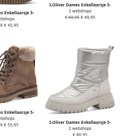
S.Oliver Dames Enkellaarsje 5-
2 webshops
26352-41 907
s Enkellaarsje 5-
€ 69,95
€ 49,95
ebshops
8-41 909
95
€ 45,95
s Enkellaarsje 5-
ebshops
7-43 324
S.Oliver Dames Enkellaarsje 5-
95
€ 55,95
2 webshops
26460-43 403
€ 80,95