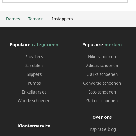
Dames
Tamaris
Instappers
Populaire
categorieën
Populaire
merken
Sneakers
Nike schoenen
Sandalen
Adidas schoenen
Slippers
Clarks schoenen
Pumps
Converse schoenen
Enkellaarsjes
Ecco schoenen
Wandelschoenen
Gabor schoenen
Over ons
Klantenservice
Inspiratie blog