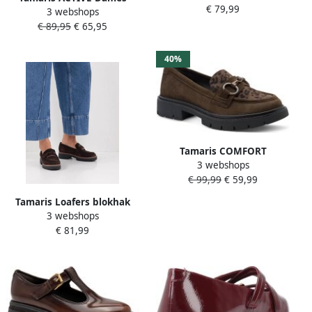
€ 79,99
3 webshops
Sneaker 1-23786-45 001
€ 89,95
€ 65,95
40%
Tamaris COMFORT
3 webshops
Essentials Dames
€ 99,99
€ 59,99
Instappers- Mocca
Tamaris Loafers blokhak
3 webshops
slipper zakelijke schoen
€ 81,99
met touch-it-uitrusting