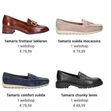
Tamaris Trotteur lakleren
Tamaris suède mocassins
1 webshop
1 webshop
loafers cognac
beige
€ 79,99
€ 79,99
Tamaris comfort suède
Tamaris chunky leren
1 webshop
1 webshop
mocassins blauw
loafers zwart
€ 79,99
€ 89,99