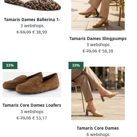
Tamaris Dames Ballerina 1-
3 webshops
22155-46 360
€ 59,99
€ 38,99
Tamaris Dames Slingpumps
3 webshops
1-29500-42 305 normaal
€ 79,95
€ 58,39
33%
33%
Tamaris Core Dames Loafers
3 webshops
BRUIN
€ 79,95
€ 53,17
Tamaris Core Dames
6 webshops
Sandalen BEIGE