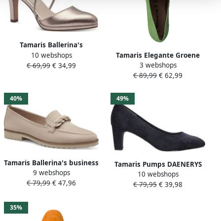
Tamaris Ballerina's
10 webshops
Tamaris Elegante Groene
blockhak business schoen
3 webshops
€ 69,99
€ 34,99
Loafer Instapper Green
instapschoen met schattige
€ 89,99
€ 62,99
Dames
decoratieve strik
40%
49%
Tamaris Ballerina's business
Tamaris Pumps DAENERYS
9 webshops
schoen lage schoen
10 webshops
avondschoen feestelijke
€ 79,99
€ 47,96
instapschoen met mooie
€ 79,95
€ 39,98
schoen trechterhak in
strik
vegan uitvoering
35%