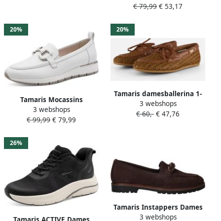
€ 79,99
€ 53,17
20%
20%
Tamaris damesballerina 1-
Tamaris Mocassins
3 webshops
23611-46 372
3 webshops
Mocassin
€ 60,-
€ 47,76
damesschoenen
€ 99,99
€ 79,99
veganistisch bruin
26%
Tamaris Instappers Dames
3 webshops
Bruin
Tamaris ACTIVE Dames