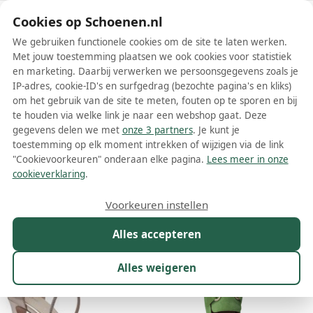
Schoenen.nl
Cookies op Schoenen.nl
We gebruiken functionele cookies om de site te laten werken.
Met jouw toestemming plaatsen we ook cookies voor statistiek
en marketing. Daarbij verwerken we persoonsgegevens zoals je
IP-adres, cookie-ID's en surfgedrag (bezochte pagina's en kliks)
om het gebruik van de site te meten, fouten op te sporen en bij
Wis filters
Alle filters
te houden via welke link je naar een webshop gaat. Deze
gegevens delen we met
onze 3 partners
. Je kunt je
Tamaris dames instappers
toestemming op elk moment intrekken of wijzigen via de link
"Cookievoorkeuren" onderaan elke pagina.
Lees meer in onze
Meer lezen
cookieverklaring
.
Maat
Merk
1
Kleur
Prijs
Materiaal
Voorkeuren instellen
293 resultaten:
Alles accepteren
50%
30%
Alles weigeren