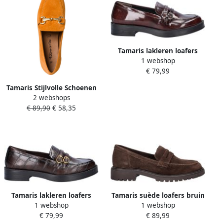
Tamaris lakleren loafers
1 webshop
bordeaux
€ 79,99
Tamaris Stijlvolle Schoenen
2 webshops
24222 Orange Dames
€ 89,90
€ 58,35
Tamaris lakleren loafers
Tamaris suède loafers bruin
1 webshop
1 webshop
donkerbruin
€ 79,99
€ 89,99