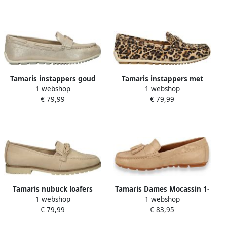
Tamaris instappers goud
Tamaris instappers met
1 webshop
1 webshop
panterprint beige zwart
€ 79,99
€ 79,99
Tamaris nubuck loafers
Tamaris Dames Mocassin 1-
1 webshop
1 webshop
beige
24600-42 179
€ 79,99
€ 83,95