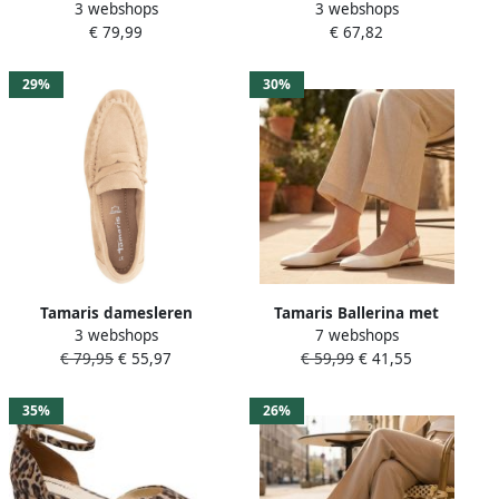
3 webshops
3 webshops
1-24348-45 396
Hak bordeauxrood
€ 79,99
€ 67,82
29%
30%
Tamaris damesleren
Tamaris Ballerina met
3 webshops
7 webshops
mocassin 1-24205-46-341
riempjes parelwit
€ 79,95
€ 55,97
€ 59,99
€ 41,55
damesschoenen instappers
beige
35%
26%