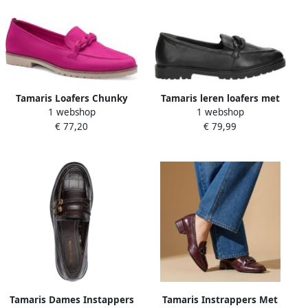
Tamaris Loafers Chunky
Tamaris leren loafers met
1 webshop
1 webshop
slipper plateau slipper met
ketting zwart
€ 77,20
€ 79,99
zijstretch-inzetten
Tamaris Dames Instappers
Tamaris Instrappers Met