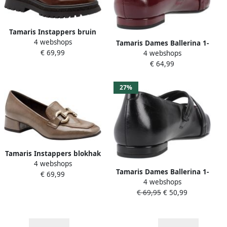
Tamaris Instappers bruin
4 webshops
Synthetisch Dames
Tamaris Dames Ballerina 1-
€ 69,99
4 webshops
22160-45 568
€ 64,99
27%
Tamaris Instappers blokhak
4 webshops
pumps zakelijke schoen
Tamaris Dames Ballerina 1-
€ 69,99
met modieuze siergesp
4 webshops
22160-45 001
€ 69,95
€ 50,99