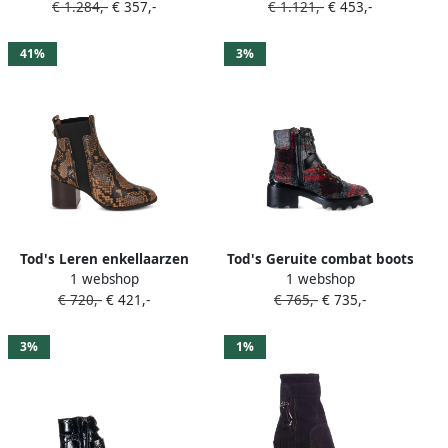
€ 1.284,-
€ 357,-
€ 1.121,-
€ 453,-
41%
3%
Tod's Leren enkellaarzen
Tod's Geruite combat boots
1 webshop
1 webshop
met slangen-effect Zwart
Grijs
€ 720,-
€ 421,-
€ 765,-
€ 735,-
3%
1%