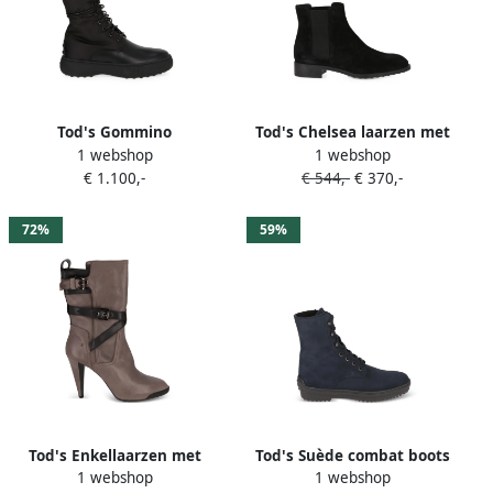
Tod's Gommino
Tod's Chelsea laarzen met
1 webshop
1 webshop
enkellaarzen met veters
ronde neus Zwart
€ 1.100,-
€ 544,-
€ 370,-
Zwart
72%
59%
Tod's Enkellaarzen met
Tod's Suède combat boots
1 webshop
1 webshop
gesp Grijs
met veters Blauw