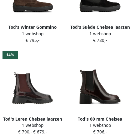
Tod's Winter Gommino
Tod's Suède Chelsea laarzen
1 webshop
1 webshop
suède enkellaarzen Bruin
Zwart
€ 795,-
€ 780,-
14%
Tod's Leren Chelsea laarzen
Tod's 60 mm Chelsea
1 webshop
1 webshop
Bruin
laarzen Rood
€ 790,-
€ 679,-
€ 706,-