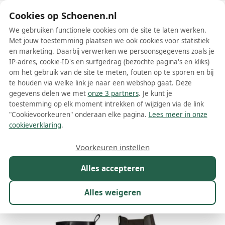
Schoenen.nl
Cookies op Schoenen.nl
We gebruiken functionele cookies om de site te laten werken.
Met jouw toestemming plaatsen we ook cookies voor statistiek
en marketing. Daarbij verwerken we persoonsgegevens zoals je
IP-adres, cookie-ID's en surfgedrag (bezochte pagina's en kliks)
om het gebruik van de site te meten, fouten op te sporen en bij
Wis filters
Alle filters
te houden via welke link je naar een webshop gaat. Deze
gegevens delen we met
onze 3 partners
. Je kunt je
Tod's dames boots
toestemming op elk moment intrekken of wijzigen via de link
"Cookievoorkeuren" onderaan elke pagina.
Lees meer in onze
Meer lezen
cookieverklaring
.
Biker boots
Chelsea boots
Combat boots
Enkelboots
Voorkeuren instellen
Alles accepteren
Maat
Merk
1
Kleur
Prijs
Materiaal
Alles weigeren
62 resultaten: