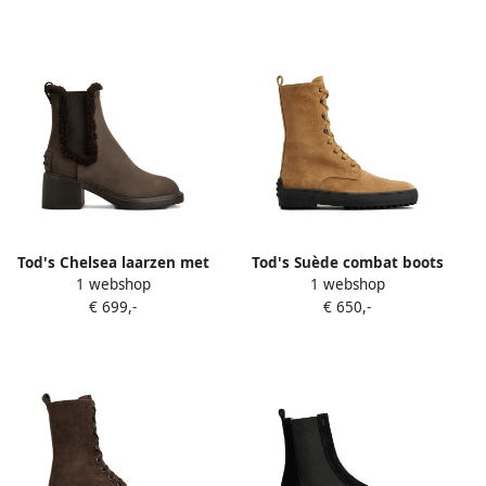
Tod's Chelsea laarzen met
Tod's Suède combat boots
1 webshop
1 webshop
afwerking van imitatiebont
Beige
€ 699,-
€ 650,-
Bruin