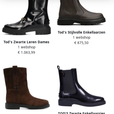
Tod's Stijlvolle Enkellaarzen
1 webshop
voor Vrouwen
Tod's Zwarte Leren Dames
€ 875,50
1 webshop
Enkellaarzen
€ 1.063,99
TOD'S Zwarte Enkellaarsjes