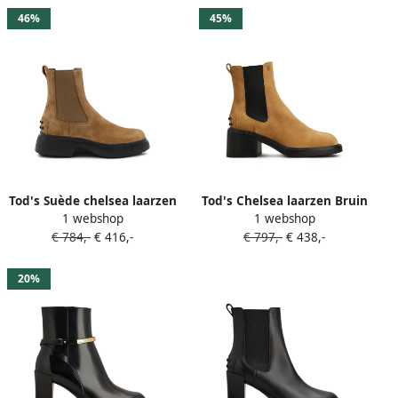
46%
45%
Tod's Suède chelsea laarzen
Tod's Chelsea laarzen Bruin
1 webshop
1 webshop
met elastisch vlak Beige
€ 784,-
€ 416,-
€ 797,-
€ 438,-
20%