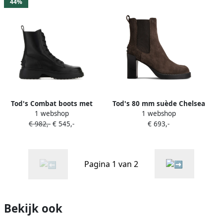
44%
Tod's Combat boots met
Tod's 80 mm suède Chelsea
1 webshop
1 webshop
plateauzool en veters Zwart
laarzen Bruin
€ 982,-
€ 545,-
€ 693,-
Pagina 1 van 2
Bekijk ook