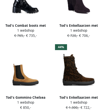
Tod's Combat boots met
Tod's Enkellaarzen met
1 webshop
1 webshop
krokodillen-reliëf en gesp
franje en gesp Zwart
€ 765,-
€ 735,-
€ 720,-
€ 706,-
Zwart
44%
Tod's Gommino Chelsea
Tod's Enkellaarzen met
1 webshop
1 webshop
laarzen Bruin
veters Bruin
€ 850,-
€ 1.300,-
€ 722,-