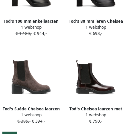
Tod's 100 mm enkellaarzen
Tod's 80 mm leren Chelsea
1 webshop
1 webshop
Zwart
laarzen Zwart
€ 1.180,-
€ 944,-
€ 693,-
Tod's Suède Chelsea laarzen
Tod's Chelsea laarzen met
1 webshop
1 webshop
met logo-reliëf Bruin
ronde neus en Gommino-
€ 395,-
€ 394,-
€ 790,-
detail Rood