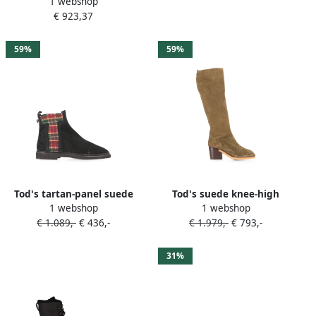
1 webshop
Xxw08J0Hl80Rbt B999
€ 923,37
Sneakers Black Dames
59%
59%
Tod's tartan-panel suede
Tod's suede knee-high
1 webshop
1 webshop
ankle boots Zwart
boots Groen
€ 1.089,-
€ 436,-
€ 1.979,-
€ 793,-
31%