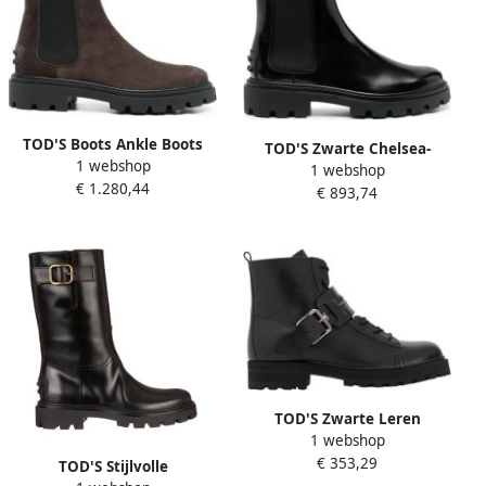
TOD'S Boots Ankle Boots
TOD'S Zwarte Chelsea-
1 webshop
With Decorative Studs in
1 webshop
laarzen met rubberen zool
€ 1.280,44
zwart
€ 893,74
Black Dames
TOD'S Zwarte Leren
1 webshop
Enkellaarzen met
€ 353,29
Gespsluiting Zwart Dames
TOD'S Stijlvolle