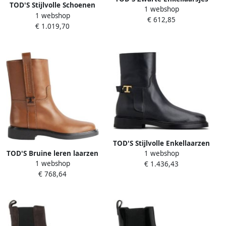
TOD'S Stijlvolle Schoenen
1 webshop
met Elastiek aan de Zijkant
1 webshop
voor nen en Brown
€ 612,85
Black Dames
€ 1.019,70
TOD'S Stijlvolle Enkellaarzen
TOD'S Bruine leren laarzen
1 webshop
Black Dames
1 webshop
met metalen accessoire
€ 1.436,43
€ 768,64
Brown Dames