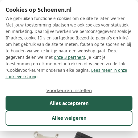
Schoenen.nl
Cookies op Schoenen.nl
We gebruiken functionele cookies om de site te laten werken.
Met jouw toestemming plaatsen we ook cookies voor statistiek
en marketing. Daarbij verwerken we persoonsgegevens zoals je
IP-adres, cookie-ID's en surfgedrag (bezochte pagina's en kliks)
om het gebruik van de site te meten, fouten op te sporen en bij
Wis filters
Alle filters
te houden via welke link je naar een webshop gaat. Deze
gegevens delen we met
onze 3 partners
. Je kunt je
United Nude dames boots
toestemming op elk moment intrekken of wijzigen via de link
"Cookievoorkeuren" onderaan elke pagina.
Lees meer in onze
Meer lezen
cookieverklaring
.
Chelsea boots
Enkelboots
Voorkeuren instellen
Alles accepteren
Maat
Merk
1
Kleur
Prijs
Materiaal
Alles weigeren
10 resultaten: