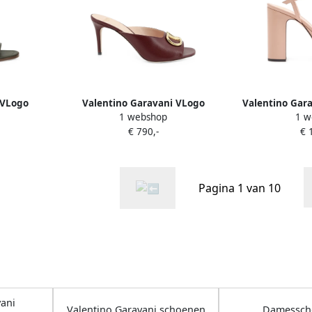
 VLogo
Valentino Garavani VLogo
Valentino Gara
1 webshop
1 w
er sandals
Signature sandals Bruin
VLogo Signat
€ 790,-
€ 
calfskin
Pagina 1 van 10
ani
Valentino Garavani schoenen
Damessch