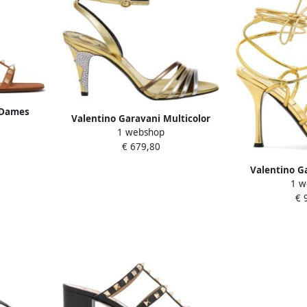
 Dames
Valentino Garavani Multicolor
uin Aw24
1 webshop
Ladycrush Sandaal in Brons
€ 679,80
Zilveren Tint
Valentino G
1 w
Leren Sandal
€ 