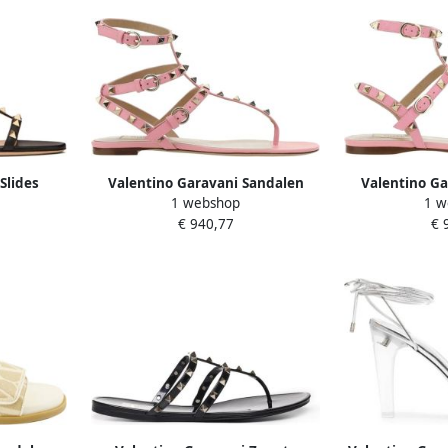
Slides
Valentino Garavani Sandalen
Valentino Ga
1 webshop
1 w
 Black
Rockstud Flip-Flop Sandals in
Rockstud Lea
€ 940,77
€ 
poeder roze
poed