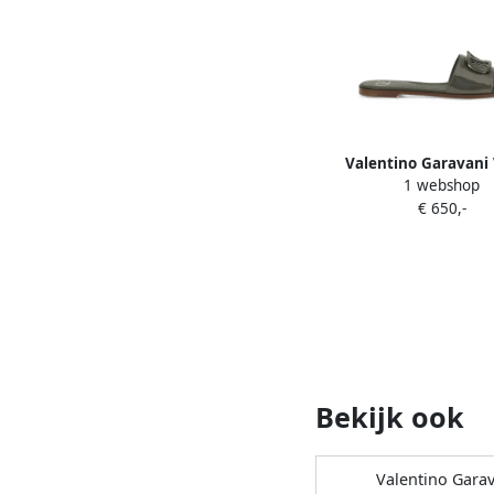
Valentino Garavani
1 webshop
Signature patent-leath
€ 650,-
Groen
Bekijk ook
Valentino Garav