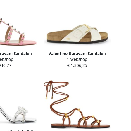
ravani Sandalen
Valentino Garavani Sandalen
ebshop
1 webshop
ther Sandals in
Leather Flat Sandals in wit
940,77
€ 1.306,25
er roze