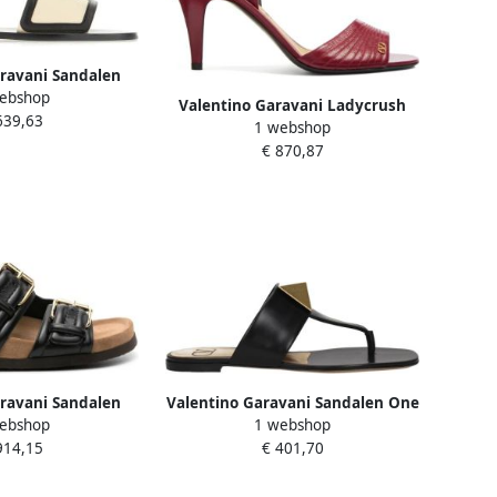
ravani Sandalen
ebshop
de Sandals – Black
Valentino Garavani Ladycrush
639,63
 zwart
1 webshop
Sandalen
€ 870,87
ravani Sandalen
Valentino Garavani Sandalen One
ebshop
1 webshop
nd Crosta in zwart
Stud Leather Thong Sandals in
914,15
€ 401,70
zwart