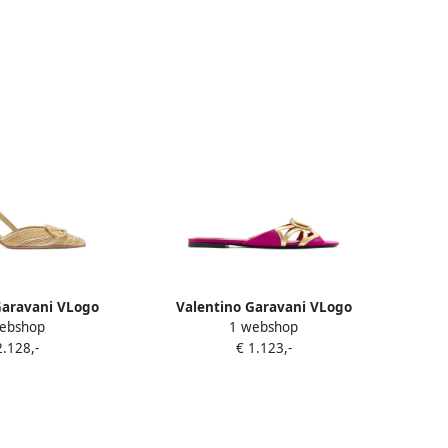
Garavani VLogo
Valentino Garavani VLogo
ebshop
1 webshop
ingback sandals
Signature cutout sandals Roze
2.128,-
€ 1.123,-
Goud