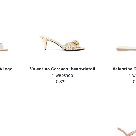
 VLogo
Valentino Garavani heart-detail
Valentino 
1 webshop
1 w
ls Zilver
strappy heeled sandals Goud
sand
€ 829,-
€