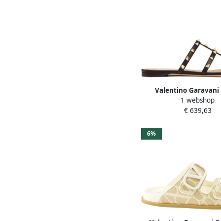
Valentino Garavani 
1 webshop
Sandalen Zwart Leer
€ 639,63
Dames
6%