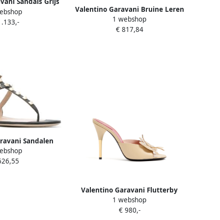
vani Sandals Grijs
Valentino Garavani Bruine Leren
ebshop
ames
1 webshop
Sandalen voor Vrouwen
1.133,-
€ 817,84
ravani Sandalen
ebshop
p-Flop Sandals in
626,55
wart
Valentino Garavani Flutterby
1 webshop
kidskin slide sandals with
€ 980,-
butterfly detail 105mm Beige