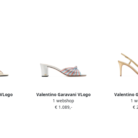
 VLogo
Valentino Garavani VLogo
Valentino 
1 webshop
1 w
als Beige
Signature knotted mules Zilver
Signature sl
€ 1.089,-
€ 