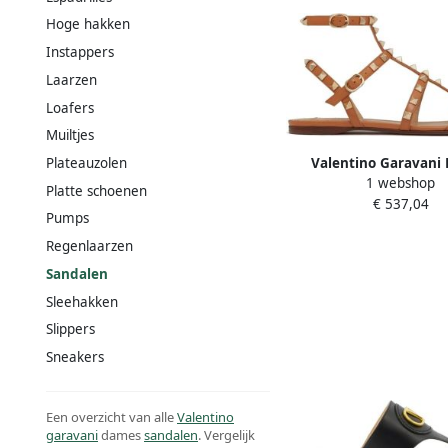
Hoge hakken
Instappers
Laarzen
Loafers
Muiltjes
Valentino Garavani
Plateauzolen
1 webshop
Sandalen Schoenen Br
Platte schoenen
€ 537,04
Pumps
Regenlaarzen
Sandalen
Sleehakken
Slippers
Sneakers
Een overzicht van alle
Valentino
garavani
dames
sandalen
. Vergelijk