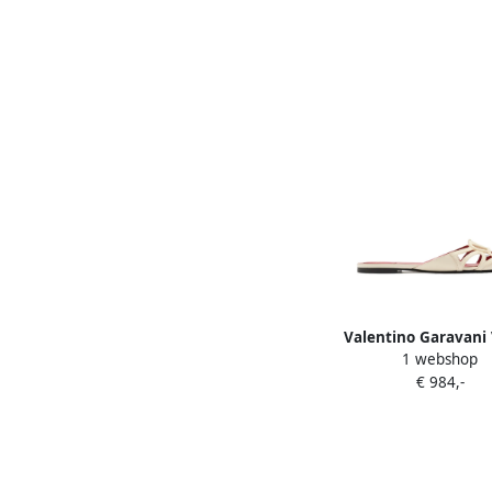
Valentino Garavani
1 webshop
Signature cutout sand
€ 984,-