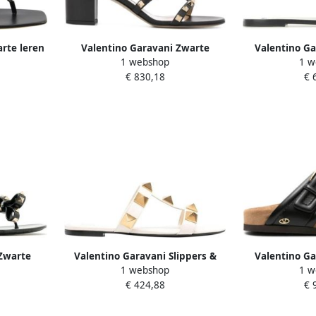
rte leren
Valentino Garavani Zwarte
Valentino Ga
1 webshop
1 w
e-Zomer
Rockstud Kooi Sandalen Black
Superstar' Sli
€ 830,18
€ 
es
Dames
in
Zwarte
Valentino Garavani Slippers &
Valentino Ga
1 webshop
1 w
en Black
Mules Roman Stud Slide Sandals
Slide Fussfrie
€ 424,88
€ 
in wit