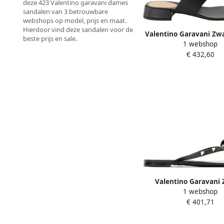
deze 423 Valentino garavani dames
sandalen van 3 betrouwbare
webshops op model, prijs en maat.
Hierdoor vind deze sandalen voor de
Valentino Garavani Zwa
beste prijs en sale.
1 webshop
VLogo sandalen Lent
€ 432,60
2025 Black Dam
Valentino Garavani 
1 webshop
Rockstud Boog Sandal
€ 401,71
Dames