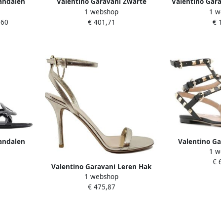
andalen
Valentino Garavani Zwarte
Valentino Gara
1 webshop
1 w
Sandals in
Sandalen met Katoenmix Black
D
,60
€ 401,71
€ 
Dames
andalen
Valentino Ga
1 w
in zwart
Rockstud Fli
€ 
z
Valentino Garavani Leren Hak
1 webshop
Sandalen met Gouden Ketting
€ 475,87
Yellow Dames