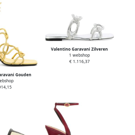
Valentino Garavani Zilveren
1 webshop
Sandalen voor Vrouwen
€ 1.116,37
aravani Gouden
ebshop
en voor Vrouwen
914,15