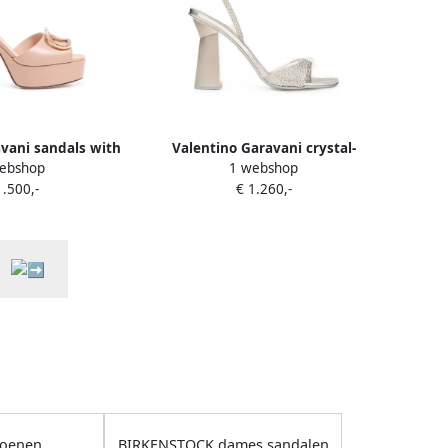
vani sandals with
Valentino Garavani crystal-
ebshop
1 webshop
ure platform in
embellished Rockstud-heel
1.500,-
€ 1.260,-
 115mm Roze
sandals Zilver
oenen
BIRKENSTOCK dames sandalen