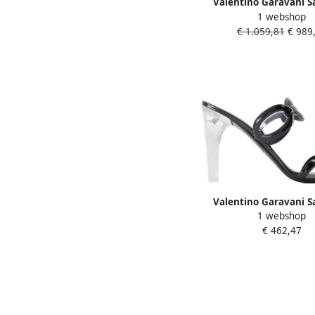
Valentino Garavani S
1 webshop
Toile Iconographe Flat 
€ 1.059,81
€ 989
beige
Valentino Garavani S
1 webshop
Chain Strap Sandals 
€ 462,47