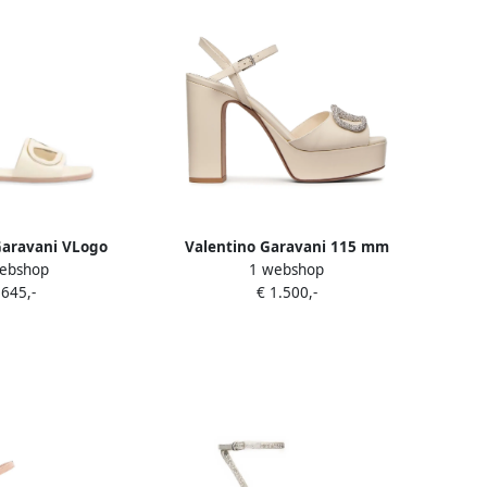
Garavani VLogo
Valentino Garavani 115 mm
ebshop
1 webshop
alen Wit
VLogo Signature sandalen met
 645,-
€ 1.500,-
plateauzool Beige