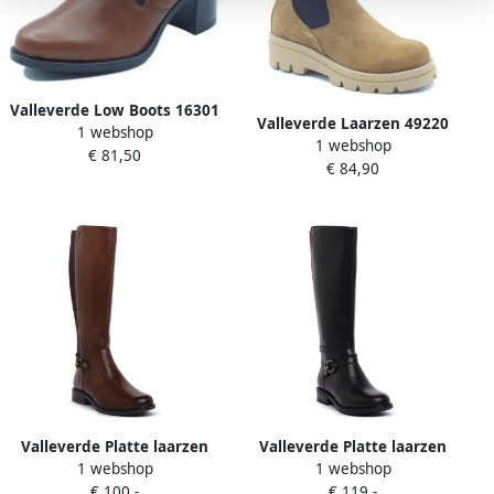
Valleverde Low Boots 16301
Valleverde Laarzen 49220
1 webshop
Vitello
1 webshop
Camoscio
€ 81,50
€ 84,90
Valleverde Platte laarzen
Valleverde Platte laarzen
1 webshop
1 webshop
17105 Vitello
NERO
€ 100,-
€ 119,-