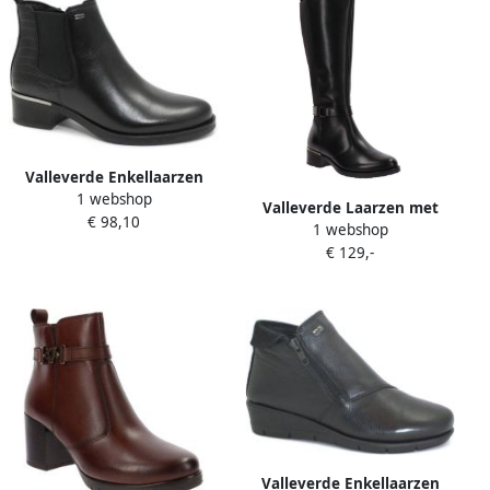
Valleverde Enkellaarzen
1 webshop
VAL-CCC-47530-NE
Valleverde Laarzen met
€ 98,10
1 webshop
hakken NERO
€ 129,-
Valleverde Enkellaarzen