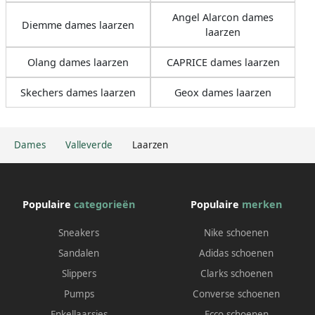
Angel Alarcon dames
Diemme dames laarzen
laarzen
Olang dames laarzen
CAPRICE dames laarzen
Skechers dames laarzen
Geox dames laarzen
Dames
Valleverde
Laarzen
Populaire
categorieën
Populaire
merken
Sneakers
Nike schoenen
Sandalen
Adidas schoenen
Slippers
Clarks schoenen
Pumps
Converse schoenen
Enkellaarsjes
Ecco schoenen