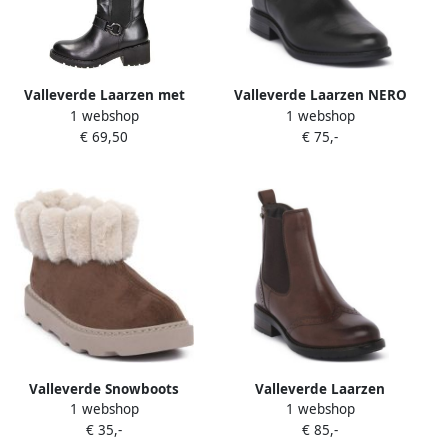
Valleverde Laarzen met
Valleverde Laarzen NERO
1 webshop
1 webshop
hakken 17120
€ 69,50
€ 75,-
Valleverde Snowboots
Valleverde Laarzen
1 webshop
1 webshop
MARRONE PANTOFOLA
POLACCO MARRONE
€ 35,-
€ 85,-