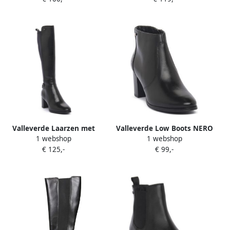
Valleverde Laarzen met
Valleverde Low Boots NERO
1 webshop
1 webshop
hakken NERO
€ 125,-
€ 99,-