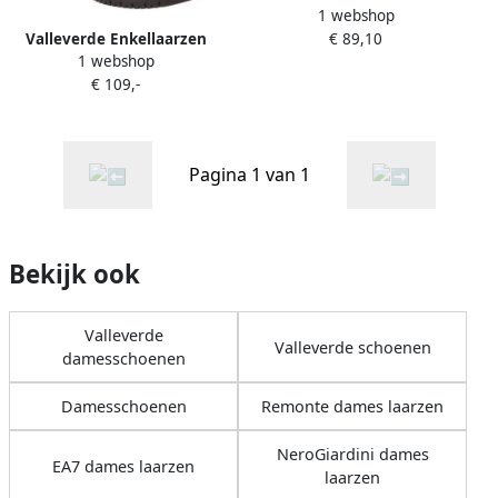
1 webshop
VAL-CCC-VS10211-NE
Valleverde Enkellaarzen
€ 89,10
1 webshop
VV47661
€ 109,-
Pagina 1 van 1
Bekijk ook
Valleverde
Valleverde schoenen
damesschoenen
Damesschoenen
Remonte dames laarzen
NeroGiardini dames
EA7 dames laarzen
laarzen