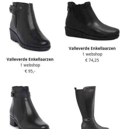
Valleverde Enkellaarzen
1 webshop
VAL-I25-VS10210-NE
Valleverde Enkellaarzen
€ 74,25
1 webshop
VS10413W
€ 95,-