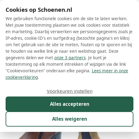
Schoenen.nl
Cookies op Schoenen.nl
We gebruiken functionele cookies om de site te laten werken.
Met jouw toestemming plaatsen we ook cookies voor statistiek
en marketing. Daarbij verwerken we persoonsgegevens zoals je
IP-adres, cookie-ID's en surfgedrag (bezochte pagina's en kliks)
om het gebruik van de site te meten, fouten op te sporen en bij
Wis filters
Alle filters
te houden via welke link je naar een webshop gaat. Deze
gegevens delen we met
onze 3 partners
. Je kunt je
Valleverde dames laarzen
toestemming op elk moment intrekken of wijzigen via de link
"Cookievoorkeuren" onderaan elke pagina.
Lees meer in onze
Meer lezen
cookieverklaring
.
Maat
Merk
1
Kleur
Prijs
Materiaal
Voorkeuren instellen
26 resultaten:
Alles accepteren
Alles weigeren