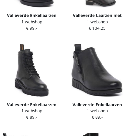
Valleverde Enkellaarzen
Valleverde Laarzen met
1 webshop
1 webshop
NERO
hakken VAL-I25-47535-NE
€ 99,-
€ 104,25
Valleverde Enkellaarzen
Valleverde Enkellaarzen
1 webshop
1 webshop
NERO
NERO
€ 89,-
€ 89,-