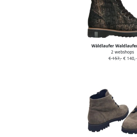
Wäldlaufer Waldlaufe
2 webshops
Kitomi Hoge sneake
€ 157,-
€ 140,-
veterschoenenD
sneakersHalf-h
schoenenVeterlaarze