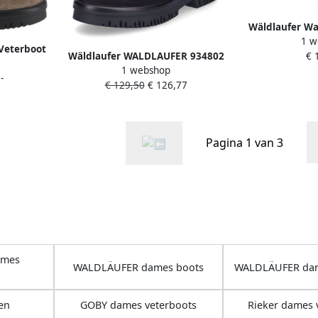
Wäldlaufer Wa
1 w
Leren Dames 
Veterboot
Wäldlaufer WALDLAUFER 934802
€ 
e Storm
1 webshop
Hoge Veterschoen
-
H
€ 129,50
€ 126,77
Pagina 1 van 3
ames
WALDLÄUFER dames boots
WALDLÄUFER da
en
GOBY dames veterboots
Rieker dames 