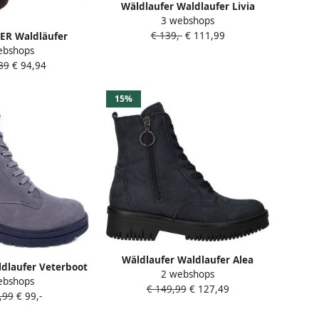
Wäldlaufer Waldlaufer Livia
3 webshops
Veterboots Dames Bruin
€ 139,-
€ 111,99
R Waldläufer
ebshops
es K Zoe Maat: 37
89
€ 94,94
extiel Kleur: Zwart
15%
Wäldlaufer Waldlaufer Alea
dlaufer Veterboot
2 webshops
Veterboots Blauw
ebshops
52 Carbon Grijs
€ 149,99
€ 127,49
,99
€ 99,-
r Wijdte K