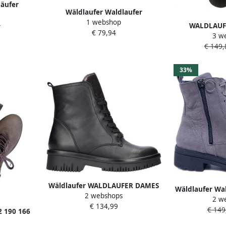
äufer
Wäldlaufer Waldlaufer
isa Maat:
1 webshop
Enkellaarsjes Dames Laarzen
-
WALDLAUFE
 Kleur:
€ 79,94
Damesschoenen Leer
3 w
Enkelboots Dam
Leopardprint 716801 Leopard
€ 149,
5 Materiaal: T
33%
Wäldlaufer WALDLAUFER DAMES
Wäldlaufer Wal
2 webshops
BOOTS ZWART 934806 203 771 H
2 w
648803 189 0
€ 134,99
ALEA VEGA SHINE SCHWARZ
€ 149
Glitte
2 190 166
ANTHRAZIT
n