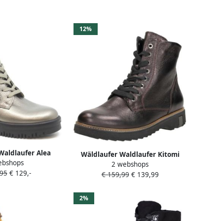
12%
Waldlaufer Alea
Wäldlaufer Waldlaufer Kitomi
ebshops
oots Goud
2 webshops
Veterschoenen Hoog Bordeaux
,95
€ 129,-
€ 159,99
€ 139,99
2%