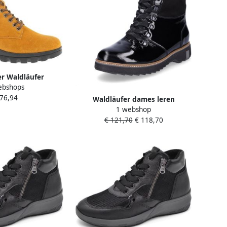
r Waldläufer
ebshops
780801 201 232 H-
 76,94
egan
Waldläufer dames leren
1 webshop
veterboot zwart lak
€ 121,70
€ 118,70