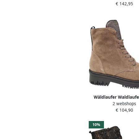
€ 142,95
Wäldlaufer Waldlaufe
2 webshops
Beige Dames Veterboot
€ 104,90
10%