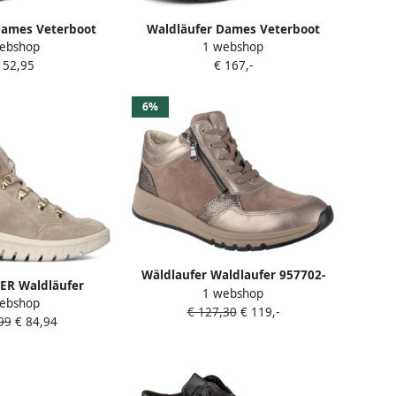
Dames Veterboot
Waldläufer Dames Veterboot
ebshop
1 webshop
01 Zwart Wijdte
831802-502-001 Zwart Wijdte M
152,95
€ 167,-
(37.5)
6%
Wäldlaufer Waldlaufer 957702-
R Waldläufer
1 webshop
400-212 dames veterboots
ebshop
s Dames Sue H
€ 127,30
€ 119,-
sportief (5) metallic
99
€ 84,94
t: 37 5 Materiaal:
leur: Beige