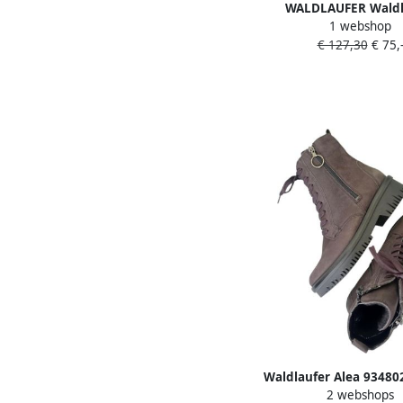
WALDLAUFER Waldl
1 webshop
Veterboots Dames H El
€ 127,30
€ 75,
39 Materiaal: Lakleer
Zwart
Waldlaufer Alea 93480
2 webshops
darkbrow Brui