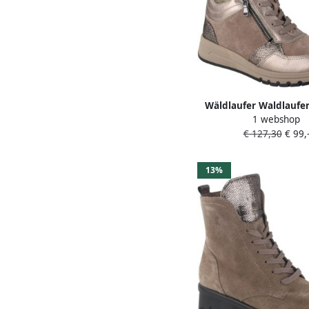
Wäldlaufer Waldlaufer
1 webshop
400-212 dames vete
€ 127,30
€ 99,
sportief (6) metal
13%