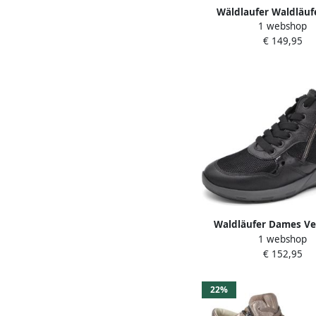
Wäldlaufer Waldläufe
1 webshop
772804 195135 comfo
€ 149,95
damesschoen voor st
Waldläufer Dames Ve
1 webshop
831802-502-001 Zwart
€ 152,95
(41)
22%