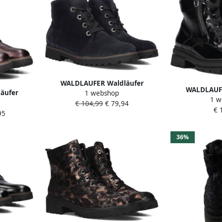
WALDLAUFER Waldläufer
WALDLAUFE
äufer
1 webshop
Veterboots Dames H Elisa Maat:
1 w
Veterboots D
Met H
€ 104,99
€ 79,94
41 Materiaal: Suède Kleur: Blauw
€ 
Booty Maat:
95
ateriaal:
Lakleer 
rs
36%