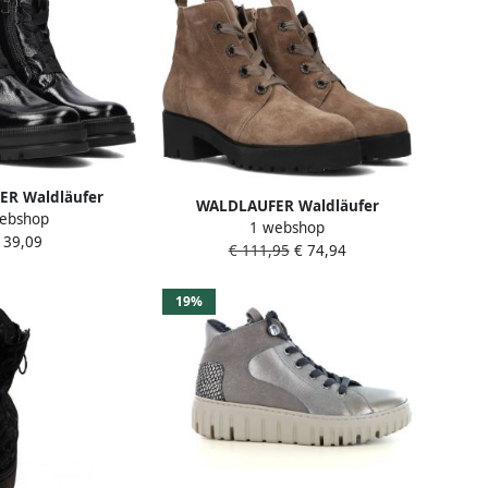
R Waldläufer
WALDLAUFER Waldläufer
ebshop
ames Lak H Rits
1 webshop
Enkellaarsjes Dames 608802
139,09
 37 5 Materiaal:
€ 111,95
€ 74,94
Maat: 41 Materiaal: Suède Kleur:
Kleur: Zwart
Beige
19%