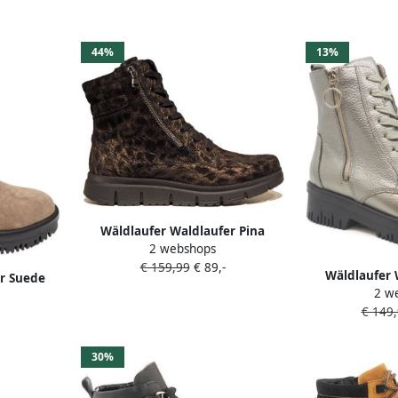
44%
13%
Wäldlaufer Waldlaufer Pina
2 webshops
Veterboots Bruin
€ 159,99
€ 89,-
Wäldlaufer 
r Suede
2 w
Veterb
s H Beige
€ 149
30%