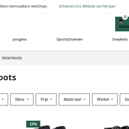
Alleen betrouwbare webshops
Schoenen.nl is Website van het Jaar!
Jongens
Sportschoenen
Sneakers
Veterboots
oots
Kleur
Prijs
Materiaal
Winkel
S
23%