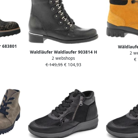
r 683801
Wäldlaufe
Waldläufer Waldlaufer 903814 H
rsDames
2 w
Veterlaarsje 
2 webshops
Volwassenen VeterlaarzenHalf-
ames
€
M
€ 149,95
€ 104,93
hoge schoenen Kleur: Zwart
oge
n Bruin