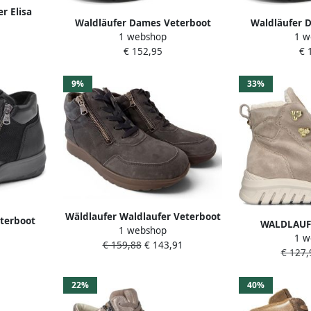
r Elisa
Waldläufer Dames Veterboot
Waldläufer 
rtabele
1 webshop
1 w
831802-502-001 Zwart Wijdte M
831802-502-0
eunzolen
€ 152,95
€ 
(40)
9%
33%
Wäldlaufer Waldlaufer Veterboot
terboot
WALDLAUFE
1 webshop
688801 189 194 Calli Notte
 Wijdte M
1 w
Veterboot
€ 159,88
€ 143,91
Donkerblauw Wijdte K
€ 127,
Veterbooty Maa
Suède K
22%
40%