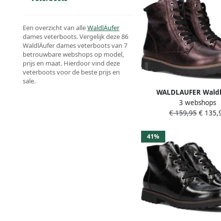
Een overzicht van alle
WaldlÄufer
dames veterboots. Vergelijk deze 86
WaldlÄufer dames veterboots van 7
betrouwbare webshops op model,
prijs en maat. Hierdoor vind deze
veterboots voor de beste prijs en
sale.
WALDLAUFER Waldl
3 webshops
Veterboots Dames 
€ 159,95
€ 135,
Veterbooty Maat: 38 M
Leer Kleur: Paa
41%