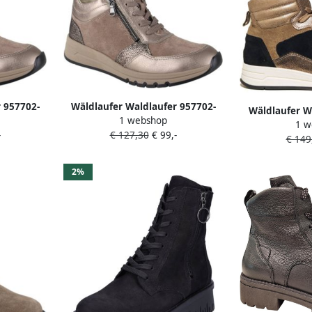
 957702-
Wäldlaufer Waldlaufer 957702-
Wäldlaufer W
1 webshop
rboots
400-212 dames veterboots
1 w
vet
-
€ 127,30
€ 99,-
lic
sportief metallic
€ 149
2%