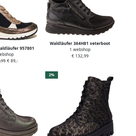
Waldläufer 364H81 veterboot
aldläufer 957801
1 webshop
zwart
ebshop
erboot
€ 132,99
,95
€ 89,-
2%