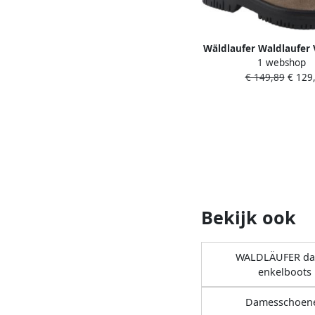
Wäldlaufer Waldlaufer 
1 webshop
934806 200 876 Taup
€ 149,89
€ 129,
Brons Wijdte 
Bekijk ook
WALDLÄUFER d
enkelboots
Damesschoen