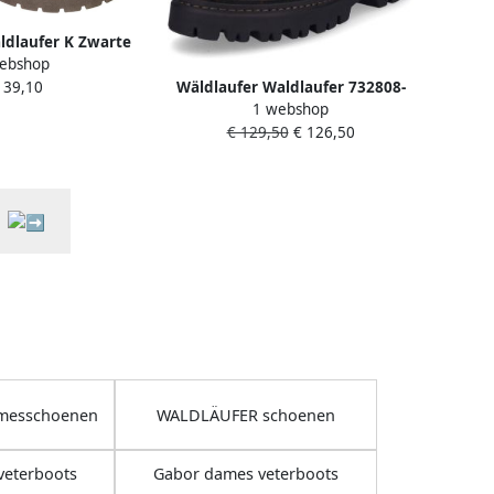
ldlaufer K Zwarte
ebshop
Veterboots Zwart
Wäldlaufer Waldlaufer 732808-
139,10
1 webshop
146-038 dames veterboots
€ 129,50
€ 126,50
sportief (7 5) metallic
messchoenen
WALDLÄUFER schoenen
veterboots
Gabor dames veterboots