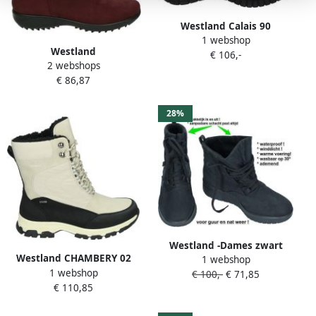
Westland Calais 90
1 webshop
Stiefelette für Damen Grau
Westland
€ 106,-
2 webshops
ORLEANS~101~~~~~~~~~~~~~~~~~~~
€ 86,87
WandellaarzenDames
laarzen Bruin
28%
Westland -Dames zwart
Westland CHAMBERY 02
1 webshop
laarzen
1 webshop
Volwassenen Dames
€ 100,-
€ 71,85
€ 110,85
laarzen Wit beige