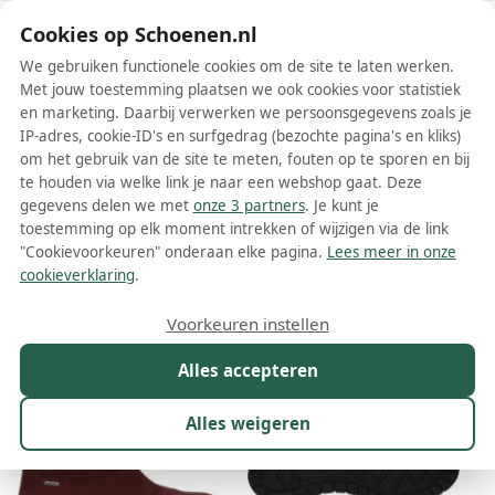
Schoenen.nl
Cookies op Schoenen.nl
We gebruiken functionele cookies om de site te laten werken.
Met jouw toestemming plaatsen we ook cookies voor statistiek
en marketing. Daarbij verwerken we persoonsgegevens zoals je
IP-adres, cookie-ID's en surfgedrag (bezochte pagina's en kliks)
om het gebruik van de site te meten, fouten op te sporen en bij
Wis filters
Alle filters
te houden via welke link je naar een webshop gaat. Deze
gegevens delen we met
onze 3 partners
. Je kunt je
Westland dames laarzen
toestemming op elk moment intrekken of wijzigen via de link
"Cookievoorkeuren" onderaan elke pagina.
Lees meer in onze
Meer lezen
cookieverklaring
.
Maat
Merk
1
Kleur
Prijs
Materiaal
Voorkeuren instellen
18 resultaten:
Alles accepteren
Alles weigeren