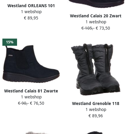
Westland ORLEANS 101
1 webshop
Volwassenen
Westland Calais 20 Zwart
€ 89,95
WandellaarzenDames
1 webshop
Gore-Tex Laarsje
laarzen Zwart
€ 105,-
€ 73,50
15%
Westland Calais 81 Zwarte
1 webshop
Enkellaars Gore-Tex
€ 90,-
€ 76,50
Westland Grenoble 118
1 webshop
Stiefel für Damen Grau
€ 89,96