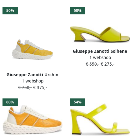
50%
50%
Giuseppe Zanotti Solhene
1 webshop
leren muiltjes Geel
€ 550,-
€ 275,-
Giuseppe Zanotti Urchin
1 webshop
sneakers Geel
€ 750,-
€ 375,-
60%
54%