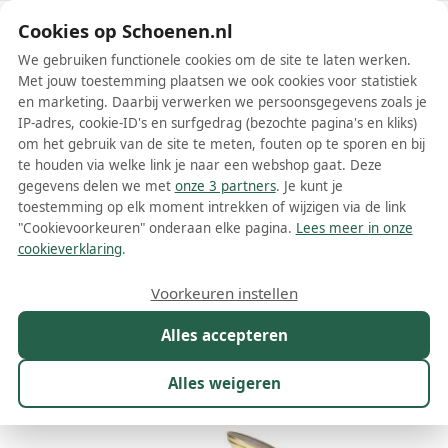
Schoenen.nl
Cookies op Schoenen.nl
We gebruiken functionele cookies om de site te laten werken.
Met jouw toestemming plaatsen we ook cookies voor statistiek
en marketing. Daarbij verwerken we persoonsgegevens zoals je
IP-adres, cookie-ID's en surfgedrag (bezochte pagina's en kliks)
om het gebruik van de site te meten, fouten op te sporen en bij
Wis filters
Alle filters
te houden via welke link je naar een webshop gaat. Deze
gegevens delen we met
onze 3 partners
. Je kunt je
Gele Giuseppe Zanotti schoenen
toestemming op elk moment intrekken of wijzigen via de link
"Cookievoorkeuren" onderaan elke pagina.
Lees meer in onze
Meer lezen
cookieverklaring
.
Ballerinas
Hoge hakken
Laarzen
Muiltjes
Plateauzole
Voorkeuren instellen
Alles accepteren
Maat
Merk
1
Kleur
1
Prijs
Geslacht
Alles weigeren
49 resultaten: