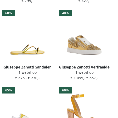
€ 795,-
€ 427,-
60%
40%
Giuseppe Zanotti Sandalen
Giuseppe Zanotti Verfraaide
1 webshop
1 webshop
verfraaid met kristallen
low-top sneakers met rits
€ 675,-
€ 270,-
€ 1.095,-
€ 657,-
Geel
Geel
65%
60%