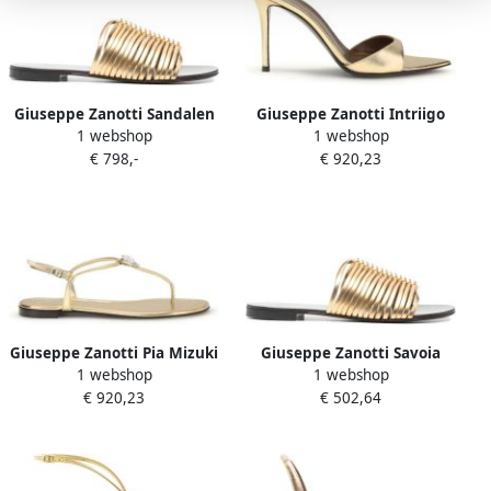
Giuseppe Zanotti Sandalen
Giuseppe Zanotti Intriigo
1 webshop
1 webshop
met Versierde Platformzool
Muiltjes Sandalen
€ 798,-
€ 920,23
Giuseppe Zanotti Pia Mizuki
Giuseppe Zanotti Savoia
1 webshop
1 webshop
Sandals
Flat Sandals
€ 920,23
€ 502,64