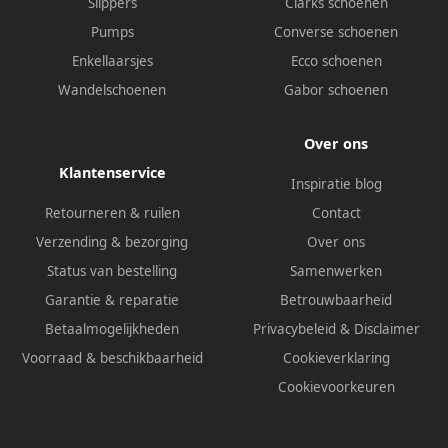
Slippers
Clarks schoenen
Pumps
Converse schoenen
Enkellaarsjes
Ecco schoenen
Wandelschoenen
Gabor schoenen
Over ons
Klantenservice
Inspiratie blog
Retourneren & ruilen
Contact
Verzending & bezorging
Over ons
Status van bestelling
Samenwerken
Garantie & reparatie
Betrouwbaarheid
Betaalmogelijkheden
Privacybeleid
&
Disclaimer
Voorraad & beschikbaarheid
Cookieverklaring
Cookievoorkeuren