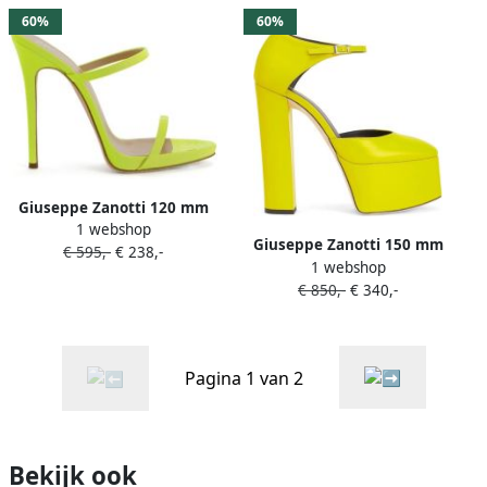
60%
60%
Giuseppe Zanotti 120 mm
1 webshop
Darsey sandalen Geel
Giuseppe Zanotti 150 mm
€ 595,-
€ 238,-
1 webshop
Bebe pumps met
€ 850,-
€ 340,-
plateauzool Geel
Pagina 1 van 2
Bekijk ook