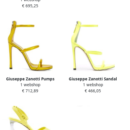
€ 695,25
stilettohak
Giuseppe Zanotti Pumps
Giuseppe Zanotti Sandal
1 webshop
1 webshop
South 115
€ 712,89
€ 466,05