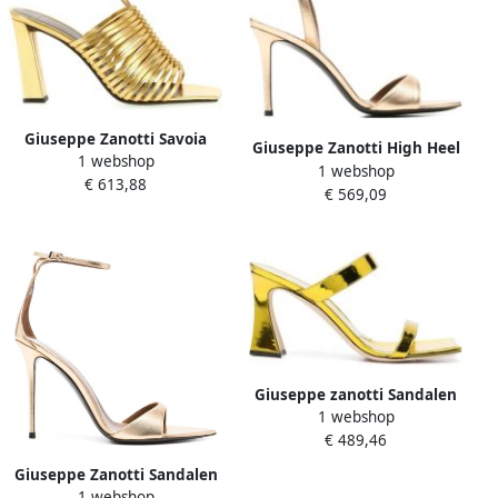
Giuseppe Zanotti Savoia
Giuseppe Zanotti High Heel
1 webshop
Sandals
1 webshop
Sandals
€ 613,88
€ 569,09
Giuseppe zanotti Sandalen
1 webshop
Vanilla 85Mm Sandals in
€ 489,46
goud
Giuseppe Zanotti Sandalen
1 webshop
met open teen en