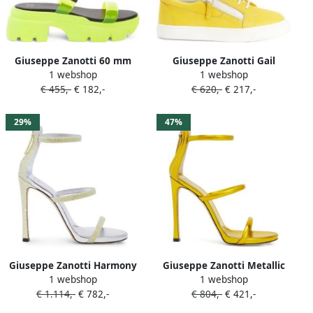
Giuseppe Zanotti 60 mm
Giuseppe Zanotti Gail
1 webshop
1 webshop
Apocalypse Summer
sneakers Geel
€ 455,-
€ 182,-
€ 620,-
€ 217,-
sandalen Geel
29%
47%
Giuseppe Zanotti Harmony
Giuseppe Zanotti Metallic
1 webshop
1 webshop
sandalen met glitter Geel
sandalen Geel
€ 1.114,-
€ 782,-
€ 804,-
€ 421,-