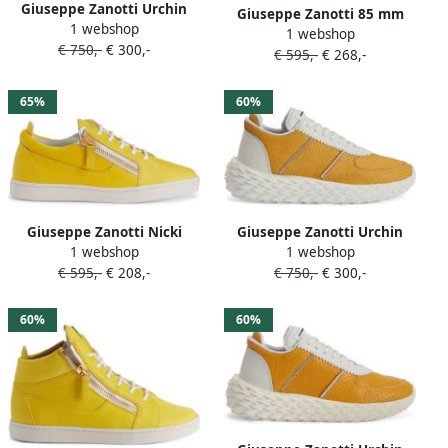
Giuseppe Zanotti Urchin
Giuseppe Zanotti 85 mm
1 webshop
sneakers Geel
1 webshop
Flaminia leren sandalen
€ 750,-
€ 300,-
€ 595,-
€ 268,-
Geel
65%
60%
Giuseppe Zanotti Nicki
Giuseppe Zanotti Urchin
1 webshop
1 webshop
sneakers Geel
sneakers Geel
€ 595,-
€ 208,-
€ 750,-
€ 300,-
60%
60%