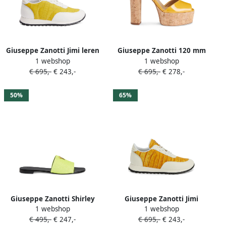
Giuseppe Zanotti Jimi leren
Giuseppe Zanotti 120 mm
1 webshop
1 webshop
sneakers met krokodillen-
Betty sandalen Geel
€ 695,-
€ 243,-
€ 695,-
€ 278,-
reliëf Geel
50%
65%
Giuseppe Zanotti Shirley
Giuseppe Zanotti Jimi
1 webshop
1 webshop
sandalen met glitter Geel
Runner low-top sneakers
€ 495,-
€ 247,-
€ 695,-
€ 243,-
Geel