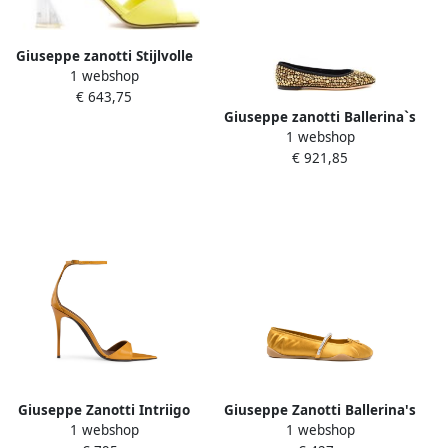
Giuseppe zanotti Stijlvolle
1 webshop
Sandalen Yellow Dames
€ 643,75
Giuseppe zanotti Ballerina`s
1 webshop
Geel Dames
€ 921,85
Giuseppe Zanotti Intriigo
Giuseppe Zanotti Ballerina's
1 webshop
1 webshop
bandje Geel
met kristallen Geel