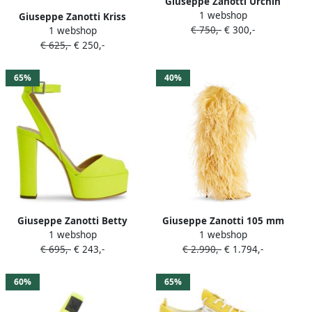
Giuseppe Zanotti Urchin
1 webshop
sneakers Geel
Giuseppe Zanotti Kriss
€ 750,-
€ 300,-
1 webshop
sneakers Geel
€ 625,-
€ 250,-
65%
40%
Giuseppe Zanotti Betty
Giuseppe Zanotti 105 mm
1 webshop
1 webshop
sandalen met plateauzool
Xylia knielaarzen Geel
€ 695,-
€ 243,-
€ 2.990,-
€ 1.794,-
Geel
60%
65%