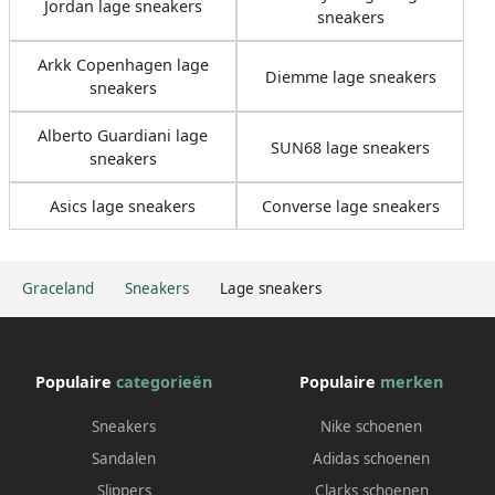
Jordan lage sneakers
sneakers
Arkk Copenhagen lage
Diemme lage sneakers
sneakers
Alberto Guardiani lage
SUN68 lage sneakers
sneakers
Asics lage sneakers
Converse lage sneakers
Graceland
Sneakers
Lage sneakers
Populaire
categorieën
Populaire
merken
Sneakers
Nike schoenen
Sandalen
Adidas schoenen
Slippers
Clarks schoenen