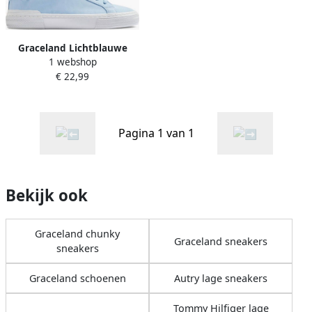
Graceland Lichtblauwe
1 webshop
sneaker
€ 22,99
Pagina 1 van 1
Bekijk ook
Graceland chunky
Graceland sneakers
sneakers
Graceland schoenen
Autry lage sneakers
Tommy Hilfiger lage