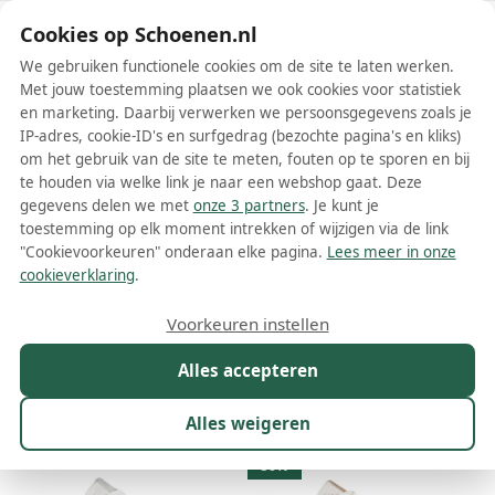
Schoenen.nl
Cookies op Schoenen.nl
We gebruiken functionele cookies om de site te laten werken.
Met jouw toestemming plaatsen we ook cookies voor statistiek
en marketing. Daarbij verwerken we persoonsgegevens zoals je
IP-adres, cookie-ID's en surfgedrag (bezochte pagina's en kliks)
om het gebruik van de site te meten, fouten op te sporen en bij
Wis filters
Alle filters
te houden via welke link je naar een webshop gaat. Deze
gegevens delen we met
onze 3 partners
. Je kunt je
Graceland lage sneakers
toestemming op elk moment intrekken of wijzigen via de link
"Cookievoorkeuren" onderaan elke pagina.
Lees meer in onze
Meer lezen
cookieverklaring
.
Chunky sneakers
Hoge sneakers
Lage sneakers
Voorkeuren instellen
Alles accepteren
Maat
Merk
1
Kleur
Prijs
Geslacht
M
Alles weigeren
13 resultaten:
50%